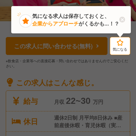
気になる求人は保存しておくと、
企業からアプローチ
がくるかも...！？
この求人に問い合わせる(無料)
気になる
気になる
※飲食店・企業等への直接応募・問い合わせではありませんのでご安心くだ
さい。
この求人はこんな感じ。
給与
22~30
月収
万円
週休2日制 月平均8日休み ■産
休日
前産後休暇・育児休暇（実績
あり/女性の取得率・復帰率