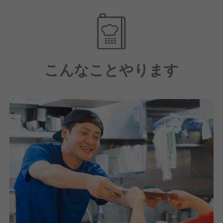
転勤もないので、「地元で働きたい」「腰を据えて長
期間働きたい」という方にはピッタリの職場です！
【あなたの努力次第でお給与はしっかりアップ！】
運営する各店舗の業績は好調！
こんなことやります
今後さらに新しいポストが生まれやすいので、キャリ
アアップのチャンスが多いのが特徴です。
賞与や昇給もあり、やりがいを感じながら自己成長で
きます。
【当社ならではのうれしい福利厚生アリ】
ブランドに限らず、全店舗で利用できる社員割引制度
をご用意。
幅広いジャンルの店舗展開をしているので、プライベ
ートでお得なお買い物やお食事を楽しめますよ！