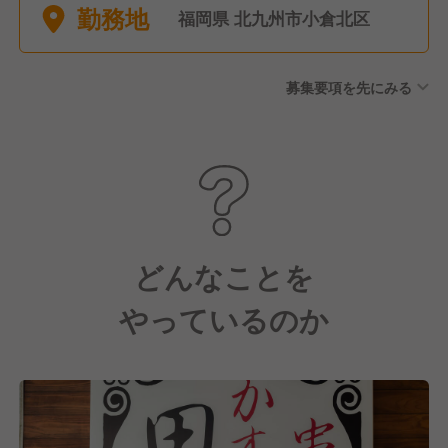
勤務地
100％！） ■有給休暇（取得
福岡県 北九州市小倉北区
率100％！） ■介護休暇 ■慶弔
休暇 ■特別休暇
募集要項を先にみる
どんなことを
やっているのか