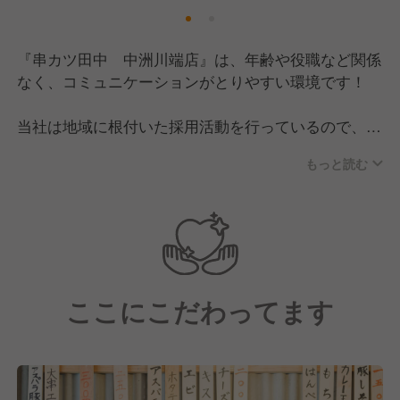
『串カツ田中 中洲川端店』は、年齢や役職など関係
なく、コミュニケーションがとりやすい環境です！
当社は地域に根付いた採用活動を行っているので、同
じエリアで共に働く仲間が集まっているのが特徴。
もっと読む
大型商業施設内に複数店舗が営業していることも多い
ので、店舗の垣根をこえた交流が盛んです。
スタッフ同士で飲み会やイベントなども開催し、近隣
で働く社員同士の絆が生まれる空間！
そのため、新しい仲間をウェルカムムードで迎えてい
ここにこだわってます
ます。
＼こんな方は大歓迎です！／
・コミュニケーションをとることが好きな方
・型にはまりたくない方