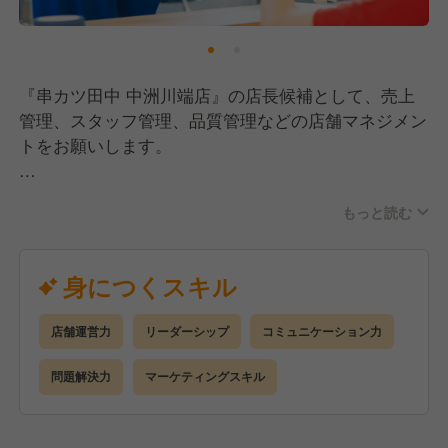
『串カツ田中 中洲川端店』の店長候補として、売上
管理、スタッフ管理、品質管理などの店舗マネジメン
トをお願いします。
衣、油、ソース全てがオリジナルブレンドで仕上げる
もっと読む
串カツ田中。
ブレのない味と、お客様に安心・安全にお過ごしいた
だけるようなお店作りをお任せします。
身につくスキル
今後、さらなる安定基盤の強化のために、新しいメン
店舗運営力
リーダーシップ
コミュニケーション力
バーを大募集中！
福岡エリアで長期間腰を据えて働きたい方、お待ちし
問題解決力
マーケティングスキル
ています！