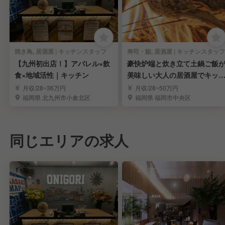
焼き鳥, 居酒屋 | キッチンスタッフ
寿司・鮨, 居酒屋 | キッチンスタッフ
【九州初出店！】アパレル×飲
豪快炉端と炊き立て土鍋ご飯
食×地域活性｜キッチン
美味しい大人の居酒屋でキッ
ンスタッフ
月収/28~36万円
月収/28~50万円
福岡県 北九州市小倉北区
福岡県 福岡市中央区
同じエリアの求人