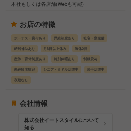
本社もしくは各店舗(Webも可能)
お店の特徴
ボーナス・賞与あり
昇給制度あり
社宅・寮完備
転居補助あり
月8日以上休み
週休2日
産休・育休制度あり
特別休暇あり
制服貸与
未経験者歓迎
シニア・ミドル活躍中
若手活躍中
夜勤なし
会社情報
株式会社イートスタイルについて
知る