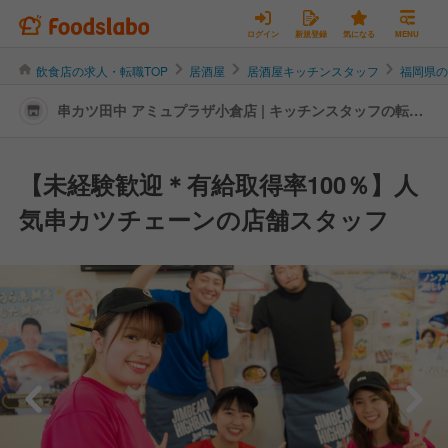
ログイン
新規登録
気になる
MENU
飲食店の求人・転職TOP
居酒屋
居酒屋キッチンスタッフ
福岡県
串カツ田中 アミュプラザ小倉店 | キッチンスタッフの転
職・求人情報
【未経験歓迎＊有給取得率100％】人
気串カツチェーンの店舗スタッフ