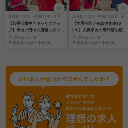
居酒屋, 串カツ・串揚げ | キッチンスタッフ
居酒屋, 串カツ・串揚げ | 店長・店長候補
【若手活躍中＊キャリアアッ
【学歴不問／有給消化率10
プ】串カツ田中の店舗スタッフ
0％】人気串カツ専門店の店長
を募集／小倉
候補を募集／北九州市
月収/22~30万円
月収/22~30万円
福岡県 北九州市小倉北区
福岡県 北九州市小倉北区