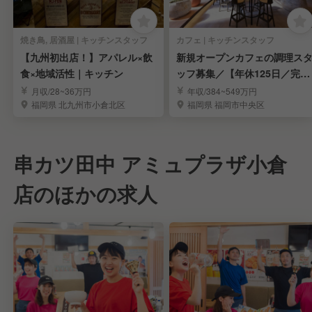
焼き鳥, 居酒屋 | キッチンスタッフ
カフェ | キッチンスタッフ
【九州初出店！】アパレル×飲
新規オープンカフェの調理ス
食×地域活性｜キッチン
ッフ募集／【年休125日／完全
週休2日制】
月収/28~36万円
年収/384~549万円
福岡県 北九州市小倉北区
福岡県 福岡市中央区
串カツ田中 アミュプラザ小倉
店のほかの求人