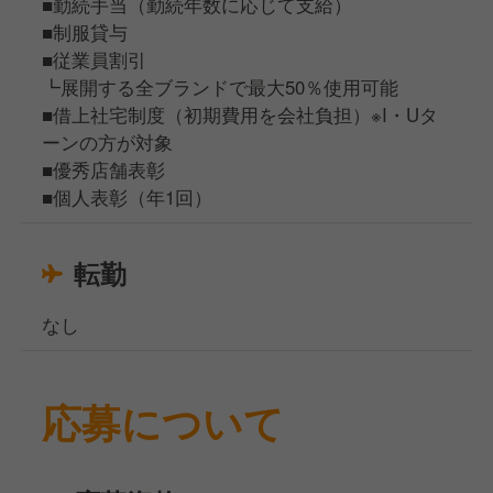
■勤続手当（勤続年数に応じて支給）
■制服貸与
■従業員割引
┗展開する全ブランドで最大50％使用可能
■借上社宅制度（初期費用を会社負担）※I・Uタ
ーンの方が対象
■優秀店舗表彰
■個人表彰（年1回）
転勤
なし
応募について