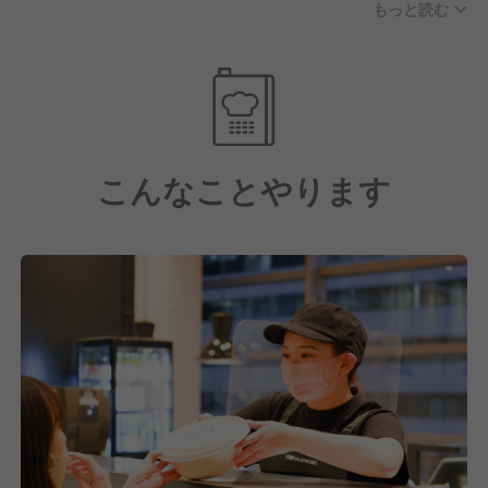
もっと読む
独自のボーナスを支給。『お客さまを喜ばせたい』と
いう行動は、ちゃんと成果になり、正当に給与にも還
元されます。
■キャリアアップや収入アップの機会が豊富
昇給タイミングは年に2回。
こんなことやります
また、店長になったらそれでキャリアがストップ、と
いうことはありません。
希望すれば、本社でのキャリアパスの可能性も。
来年以降も店舗数大幅増加予定のため、将来的にはエ
リアマネージャーや人事、マーケティングなどへ挑戦
も可能です。