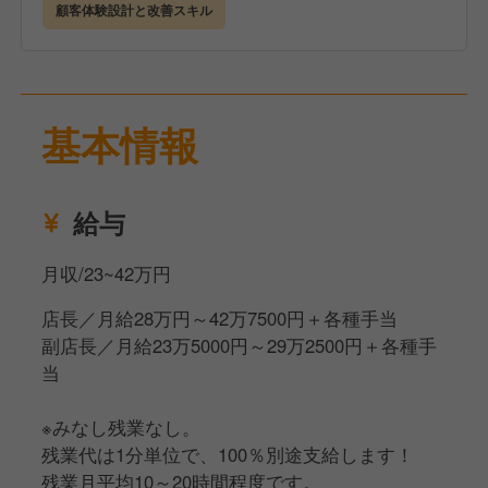
など
顧客体験設計と改善スキル
* 正しいオペレーションやCRISPの行動規範を体現す
る
* アルバイトパートナーが主体的に行動しやすい環境
基本情報
を作る
が重要なポジションです。
手厚い研修でサポートします！
給与
月収/23~42万円
店長／月給28万円～42万7500円＋各種手当
副店長／月給23万5000円～29万2500円＋各種手
当
※みなし残業なし。
残業代は1分単位で、100％別途支給します！
残業月平均10～20時間程度です。