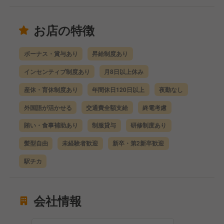
お店の特徴
ボーナス・賞与あり
昇給制度あり
インセンティブ制度あり
月8日以上休み
産休・育休制度あり
年間休日120日以上
夜勤なし
外国語が活かせる
交通費全額支給
終電考慮
賄い・食事補助あり
制服貸与
研修制度あり
髪型自由
未経験者歓迎
新卒・第2新卒歓迎
駅チカ
会社情報