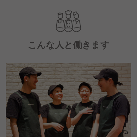
そのために店舗での体験価値を上げることが重要で
す。
注文は、自社開発したモバイルオーダーアプリや店頭
のタッチパネルから。
こんな人と働きます
実はこの時、お客様のニックネームや来店回数、注文
履歴などの特徴が、データで記録されるんです。
「～さん、今日で10回目の来店ですね、いつもありが
とうございます！」
「今日から始まった新しいメニュー、～さん好きだと
思いますよ！」
など、あらかじめ目の前のお客様の特徴を把握した上
で、あなたらしい接客をしちゃってください。
なんと、CRISPのお客様満足度は98%、リピーター率
も82%です！