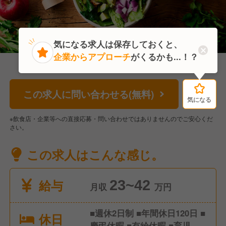
気になる求人は保存しておくと、
企業からアプローチ
がくるかも...！？
この求人に問い合わせる(無料)
気になる
気になる
※飲食店・企業等への直接応募・問い合わせではありませんのでご安心くだ
さい。
この求人はこんな感じ。
給与
23~42
月収
万円
■週休2日制 ■年間休日120日 ■
休日
慶弔休暇 ■有給休暇 ■育児休