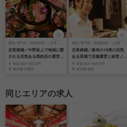
焼肉, 専門店（各国料理） | 店長・店長候補
焼肉, 専門店（各国料理） | 店長・店長候補
店長候補／中野坂上で地域に愛
店長候補／麻布の18席の活気
される活気ある焼肉店の運営と
ある現場で店舗運営と経営ノ
数値を学び幹部へ
ハウを学び幹部へ
年収/420~540万円
年収/420~540万円
東京都 中野区
東京都 港区
同じエリアの求人