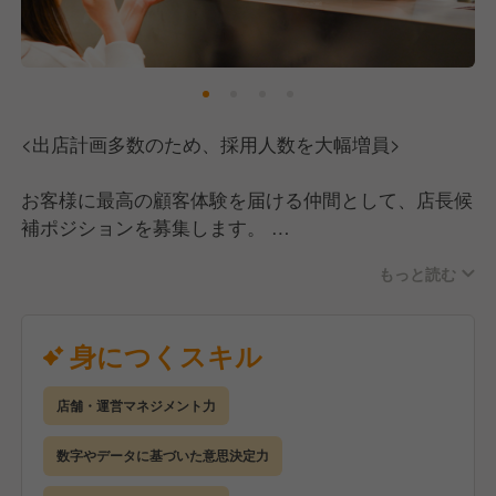
<出店計画多数のため、採用人数を大幅増員>
お客様に最高の顧客体験を届ける仲間として、店長候
補ポジションを募集します。
まずは3~4ヶ月程度の研修があります。
もっと読む
その後、業務の習熟度や過去のご経験に応じて、店長
や副店長または副店長候補のポジションをお任せしま
す。
身につくスキル
◎お任せする仕事
店舗・運営マネジメント力
■基本的な店舗オペレーション（調理・接客）
■売上管理・仕入れの調整
数字やデータに基づいた意思決定力
■パートナーの教育・シフト調整