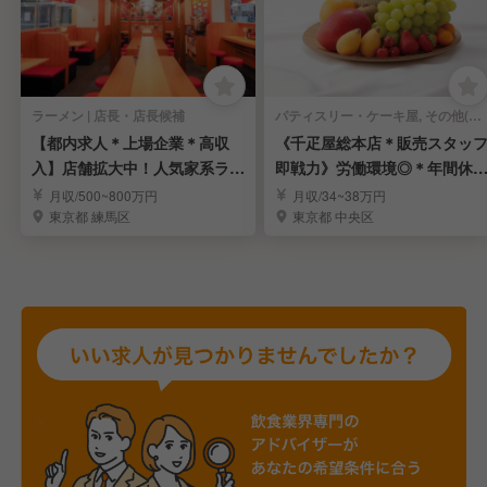
ラーメン | 店長・店長候補
パティスリー・ケーキ屋, その他(料理ジャンル) | 店長・店長候補
【都内求人＊上場企業＊高収
《千疋屋総本店＊販売スタッ
入】店舗拡大中！人気家系ラー
即戦力》労働環境◎＊年間休1
メン「町田商店」
15日＊賞与年3回
月収/500~800万円
月収/34~38万円
東京都 練馬区
東京都 中央区