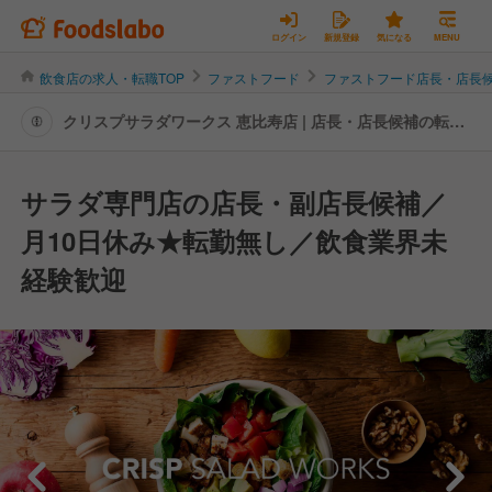
ログイン
新規登録
気になる
MENU
飲食店の求人・転職TOP
ファストフード
ファストフード店長・店長
クリスプサラダワークス 恵比寿店 | 店長・店長候補の転
職・求人情報
サラダ専門店の店長・副店長候補／
月10日休み★転勤無し／飲食業界未
経験歓迎