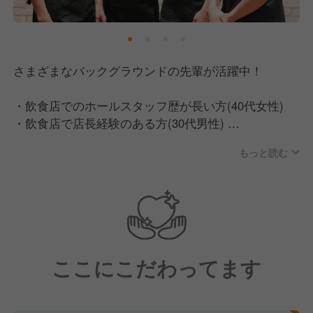
さまざまなバックグラウンドの先輩が活躍中！
・飲食店でのホールスタッフ歴が長い方(40代女性)
・飲食店で店長経験のある方(30代男性)
などの飲食経験者以外にも、
もっと読む
・第二新卒
・もと検察官
・もと携帯販売員
・もと漁師
・もとホテルマン
ここにこだわってます
など、さまざまなバックグラウンドを持った方が入社
しています。