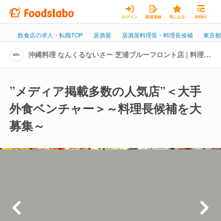
ログイン
新規登録
気になる
MENU
飲食店の求人・転職TOP
居酒屋
居酒屋料理長・料理長候補
東京
沖縄料理 なんくるないさー 芝浦ブルーフロント店 | 料理
長・料理長候補の転職・求人情報
”メディア掲載多数の人気店”＜大手
外食ベンチャー＞～料理長候補を大
募集～