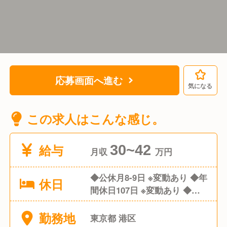
応募画面へ進む
気になる
この求人はこんな感じ。
給与
30~42
月収
万円
◆公休月8-9日 ※変動あり ◆年
休日
間休日107日 ※変動あり ◆有
給休暇 ◆産休/育休 ◆介護休
勤務地
暇
東京都 港区