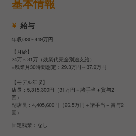
基本情報
【店舗運営】
調理や接客が出来るようになったら、食材や包材の発
給与
注、
シフト作成・アルバイト採用面接などの店舗マネジメ
年収/330~449万円
ント業務を行っていただきます。
【月給】
24万～31万（残業代完全別途支給）
※残業月30時間想定：29.3万円～37.9万円
【モデル年収】
店長：5,315,300円（31万円＋諸手当＋賞与2
回）
副店長：4,405,600円（26.5万円＋諸手当＋賞与2
回）
固定残業：なし