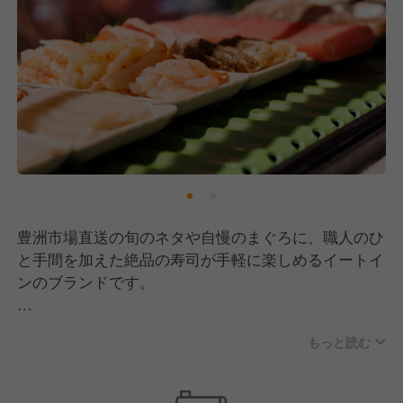
豊洲市場直送の旬のネタや自慢のまぐろに、職人のひ
と手間を加えた絶品の寿司が手軽に楽しめるイートイ
ンのブランドです。
イートインブランドの中には、
もっと読む
職人が握る本格的な「赤シャリ」の寿司をリーズナブ
ルな値段でクイックに提供する「立ち食い寿司みさ
き」などがございます。