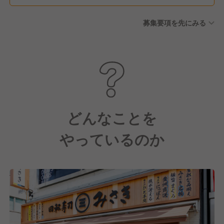
後に5日付与（計10日） 有給
募集要項を先にみる
休暇備蓄制度あり 【休暇制
度】 産前・産後休暇 育児休暇
（ファミリータイム） 介護休
暇 結婚休暇 忌引休暇 公務休
暇 子の看護休暇 生理休暇
どんなことを
やっているのか