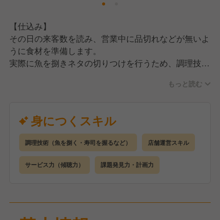
【仕込み】
その日の来客数を読み、営業中に品切れなどが無いよ
うに食材を準備します。
実際に魚を捌きネタの切りつけを行うため、調理技術
が身につきます。
もっと読む
【調理】
ご注文いただいた商品をスピーディーに作ります。
身につくスキル
業態によってはお刺身の盛り合わせを作ることも！
きれいなお寿司を握れるようになったら一人前です！
調理技術（魚を捌く・寿司を握るなど）
店舗運営スキル
【接客】
サービス力（傾聴力）
課題発見力・計画力
ご注文を聞く、商品を運ぶ、おすすめトークをするな
ど、
お客様にお食事を楽しんでもらえるようにお店全体を
見渡しながら動きます。