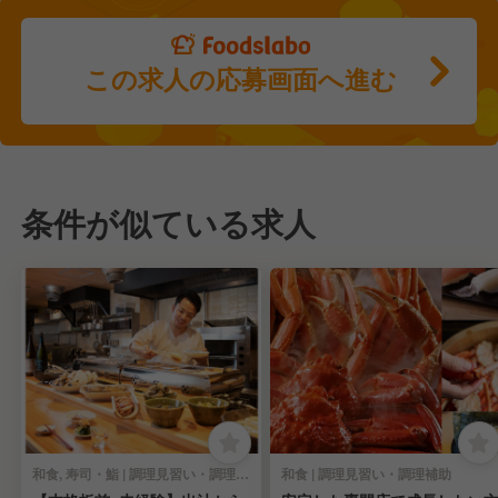
この求人の応募画面へ進む
条件が似ている求人
和食, 寿司・鮨 | 調理見習い・調理補助
和食 | 調理見習い・調理補助