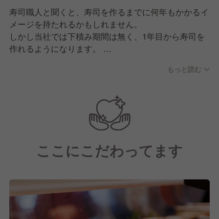
寿司職人と聞くと、寿司を作るまでに何年もかかるイ
メージを持たれるかもしれません。
しかし当社では下積み期間は無く、1年目から寿司を
作れるようになります。
もっと読む
入社後の新人研修は1ヶ月間！研修トレーナーのもと
一から学び、調理・接客・衛生の基礎を身に付けま
す。
店舗研修では実践経験を積んでいただき、2ヶ月目に
本配属となります。
「包丁を握るのは初めて」「接客が初めて」という人
ここにこだわってます
も、基本的な技術から身につけられる研修です。調理
が得意な方、接客が好きな方、様々な方が活躍できる
フィールドがあるのでご安心ください。
最初から出来る人はいません。少しずつ店長への道を
歩んでいきましょう！