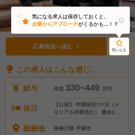
気になる求人は保存しておくと、
企業からアプローチ
がくるかも...！？
応募画面へ進む
気になる
気になる
この求人はこんな感じ。
給与
330~449
年収
万円
【公休】 年間休日111日（メ
休日
モリアル休暇含む） 週休2日
制 ※シフトにより連休取得も
勤務地
可能です。 【有給休暇】 年
神奈川県 平塚市
10日 入社日に5日付与、半年