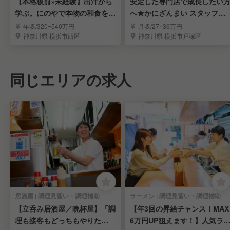
【本格板前×未経験】出汁から
安定した専門店で成長したい
学ぶ。にのやで本物の和食を身
へ★かにざんまい スタッフ募
につける
集★
年収/320~540万円
月収/27~36万円
神奈川県 横浜市西区
神奈川県 横浜市戸塚区
同じエリアの求人
居酒屋 | 調理見習い・調理補助
ラーメン | 調理見習い・調理補助
【立呑み居酒屋／晩杯屋】「調
【年3回の昇給チャンス！MAX
理も接客もどっちもやりた
6万円UP狙えます！】人気ラ