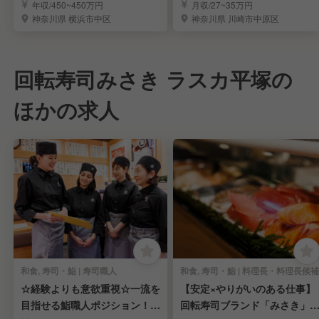
い！」が叶う職場◎
メンの社員募集
年収/450~450万円
月収/27~35万円
神奈川県 横浜市中区
神奈川県 川崎市中原区
回転寿司みさき ラスカ平塚の
ほかの求人
和食, 寿司・鮨 | 寿司職人
和食, 寿司・鮨 | 料理長・料理長候補
☆経験よりも意欲重視☆一流を
【安定×やりがいのある仕事】
目指せる鮨職人ポジション！／
回転寿司ブランド「みさき」