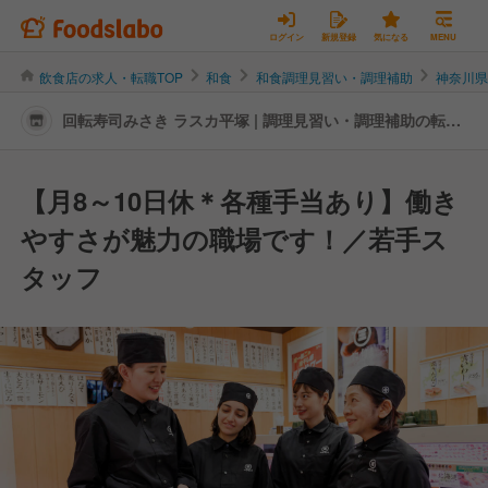
ログイン
新規登録
気になる
MENU
飲食店の求人・転職TOP
和食
和食調理見習い・調理補助
神奈川
回転寿司みさき ラスカ平塚 | 調理見習い・調理補助の転
職・求人情報
【月8～10日休＊各種手当あり】働き
やすさが魅力の職場です！／若手ス
タッフ