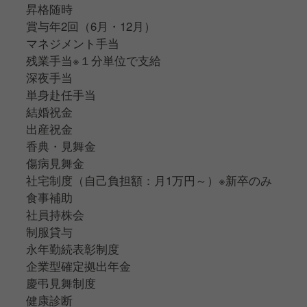
昇格随時
賞与年2回（6月・12月）
マネジメント手当
残業手当※１分単位で支給
深夜手当
単身赴任手当
結婚祝金
出産祝金
香典・見舞金
傷病見舞金
社宅制度（自己負担額：月1万円～）※新卒のみ
食事補助
社員持株会
制服貸与
永年勤続表彰制度
企業型確定拠出年金
慶弔見舞制度
健康診断