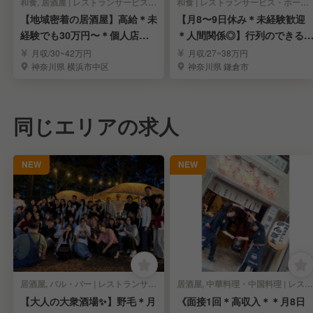
和食, 居酒屋 | レストランサービス・ホールスタッフ
和食 | レストランサービス・ホールスタッフ
【地域密着の居酒屋】高給＊未
【月8〜9日休み＊未経験歓迎
経験でも30万円〜＊個人店の
＊人間関係◎】行列のできる
自由×会社の安定感
カツ店「京都勝牛」
月収/30~42万円
月収/27~38万円
神奈川県 横浜市中区
神奈川県 鎌倉市
同じエリアの求人
NEW
NEW
居酒屋, バル・バー | レストランサービス・ホールスタッフ
居酒屋, 中華料理・中国料理 | レストランサービス・ホールスタッフ
【大人の大衆酒場✨】野毛＊月
《面接1回＊高収入＊＊月8日