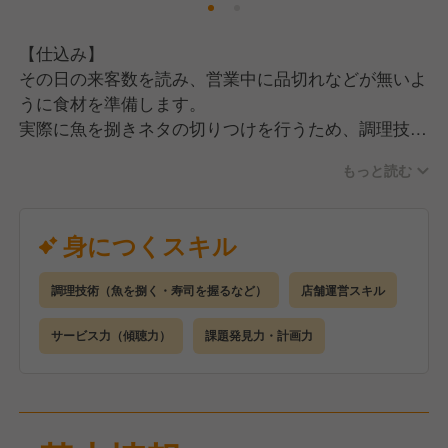
【仕込み】
その日の来客数を読み、営業中に品切れなどが無いよ
うに食材を準備します。
実際に魚を捌きネタの切りつけを行うため、調理技術
が身につきます。
もっと読む
【調理】
ご注文いただいた商品をスピーディーに作ります。
身につくスキル
業態によってはお刺身の盛り合わせを作ることも！
きれいなお寿司を握れるようになったら一人前です！
調理技術（魚を捌く・寿司を握るなど）
店舗運営スキル
【接客】
サービス力（傾聴力）
課題発見力・計画力
ご注文を聞く、商品を運ぶ、おすすめトークをするな
ど、
お客様にお食事を楽しんでもらえるようにお店全体を
見渡しながら動きます。