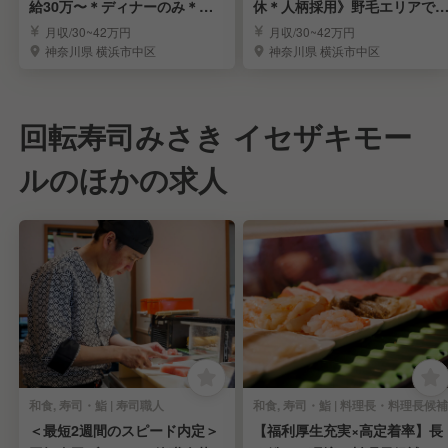
給30万〜＊ディナーのみ＊未
休＊人柄採用》野毛エリアで
経験OK＊面接1回
付く人気の大衆酒場
月収/30~42万円
月収/30~42万円
神奈川県 横浜市中区
神奈川県 横浜市中区
回転寿司みさき イセザキモー
ルのほかの求人
和食, 寿司・鮨 | 寿司職人
和食, 寿司・鮨 | 料理長・料理長候補
＜最短2週間のスピード内定＞
【福利厚生充実×高定着率】長