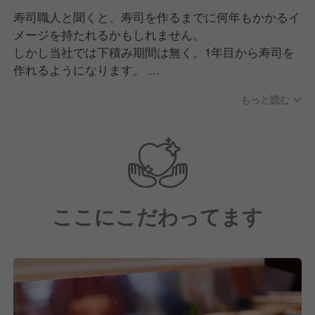
寿司職人と聞くと、寿司を作るまでに何年もかかるイ
メージを持たれるかもしれません。
しかし当社では下積み期間は無く、1年目から寿司を
作れるようになります。
もっと読む
入社後の新人研修は1ヶ月間！研修トレーナーのもと
一から学び、調理・接客・衛生の基礎を身に付けま
す。
店舗研修では実践経験を積んでいただき、2ヶ月目に
本配属となります。
「包丁を握るのは初めて」「接客が初めて」という人
ここにこだわってます
も、基本的な技術から身につけられる研修です。調理
が得意な方、接客が好きな方、様々な方が活躍できる
フィールドがあるのでご安心ください。
最初から出来る人はいません。少しずつ店長への道を
歩んでいきましょう！