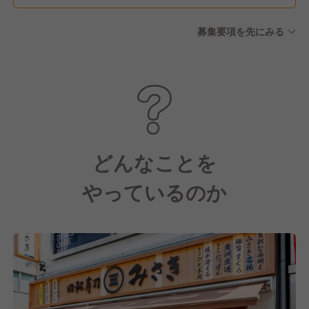
後に5日付与（計10日） 有給
募集要項を先にみる
休暇備蓄制度あり 【休暇制
度】 産前・産後休暇 育児休暇
（ファミリータイム） 介護休
暇 結婚休暇 忌引休暇 公務休
暇 子の看護休暇 生理休暇
どんなことを
やっているのか