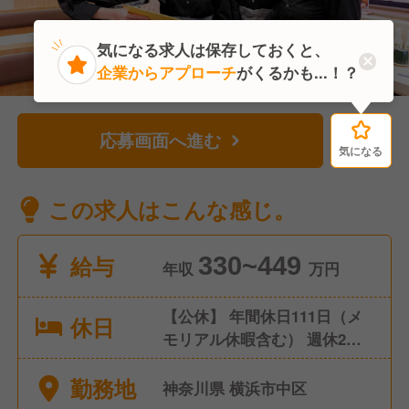
気になる求人は保存しておくと、
企業からアプローチ
がくるかも...！？
応募画面へ進む
気になる
気になる
この求人はこんな感じ。
給与
330~449
年収
万円
【公休】 年間休日111日（メ
休日
モリアル休暇含む） 週休2日
制 ※シフトにより連休取得も
勤務地
可能です。 【有給休暇】 年
神奈川県 横浜市中区
10日 入社日に5日付与、半年