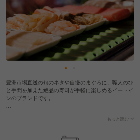
豊洲市場直送の旬のネタや自慢のまぐろに、職人のひ
と手間を加えた絶品の寿司が手軽に楽しめるイートイ
ンのブランドです。
イートインブランドの中には、
もっと読む
職人が握る本格的な「赤シャリ」の寿司をリーズナブ
ルな値段でクイックに提供する「立ち食い寿司みさ
き」などがございます。