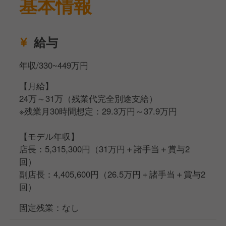
基本情報
【店舗運営】
調理や接客が出来るようになったら、食材や包材の発
給与
注、
シフト作成・アルバイト採用面接などの店舗マネジメ
年収/330~449万円
ント業務を行っていただきます。
【月給】
24万～31万（残業代完全別途支給）
※残業月30時間想定：29.3万円～37.9万円
【モデル年収】
店長：5,315,300円（31万円＋諸手当＋賞与2
回）
副店長：4,405,600円（26.5万円＋諸手当＋賞与2
回）
固定残業：なし