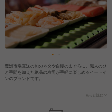
豊洲市場直送の旬のネタや自慢のまぐろに、職人のひ
と手間を加えた絶品の寿司が手軽に楽しめるイートイ
ンのブランドです。
イートインブランドの中には、
もっと読む
職人が握る本格的な「赤シャリ」の寿司をリーズナブ
ルな値段でクイックに提供する「立ち食い寿司みさ
き」などがございます。