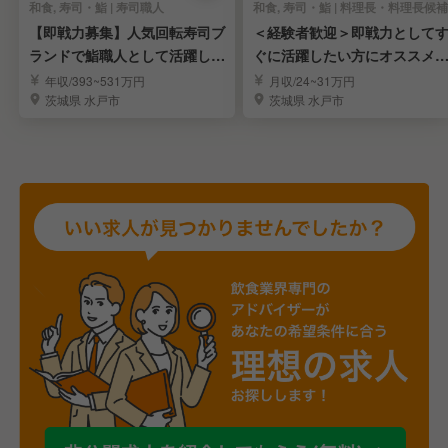
和食, 寿司・鮨 | 寿司職人
和食, 寿司・鮨 | 料理長・料理長候補
【即戦力募集】人気回転寿司ブ
＜経験者歓迎＞即戦力として
ランドで鮨職人として活躍しま
ぐに活躍したい方にオススメ
せんか？
す／料理長候補募集
年収/393~531万円
月収/24~31万円
茨城県 水戸市
茨城県 水戸市