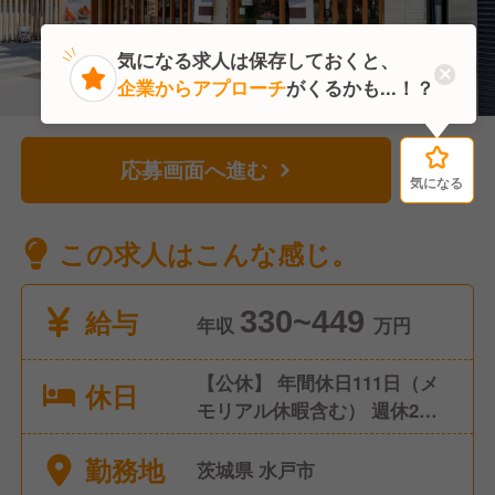
気になる求人は保存しておくと、
企業からアプローチ
がくるかも...！？
応募画面へ進む
気になる
気になる
この求人はこんな感じ。
給与
330~449
年収
万円
【公休】 年間休日111日（メ
休日
モリアル休暇含む） 週休2日
制 ※シフトにより連休取得も
勤務地
可能です。 【有給休暇】 年
茨城県 水戸市
10日 入社日に5日付与、半年