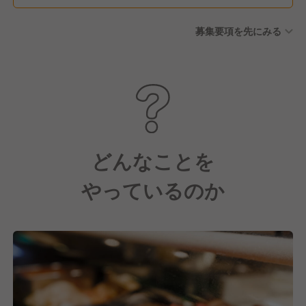
後に5日付与（計10日） 有給
募集要項を先にみる
休暇備蓄制度あり 【休暇制
度】 産前・産後休暇 育児休暇
（ファミリータイム） 介護休
暇 結婚休暇 忌引休暇 公務休
暇 子の看護休暇 生理休暇
どんなことを
やっているのか