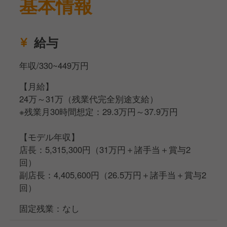
基本情報
【店舗運営】
調理や接客が出来るようになったら、食材や包材の発
給与
注、
シフト作成・アルバイト採用面接などの店舗マネジメ
年収/330~449万円
ント業務を行っていただきます。
【月給】
24万～31万（残業代完全別途支給）
※残業月30時間想定：29.3万円～37.9万円
【モデル年収】
店長：5,315,300円（31万円＋諸手当＋賞与2
回）
副店長：4,405,600円（26.5万円＋諸手当＋賞与2
回）
固定残業：なし