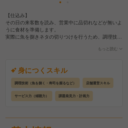
【仕込み】
その日の来客数を読み、営業中に品切れなどが無いよ
うに食材を準備します。
実際に魚を捌きネタの切りつけを行うため、調理技術
が身につきます。
もっと読む
【調理】
ご注文いただいた商品をスピーディーに作ります。
身につくスキル
業態によってはお刺身の盛り合わせを作ることも！
きれいなお寿司を握れるようになったら一人前です！
調理技術（魚を捌く・寿司を握るなど）
店舗運営スキル
【接客】
サービス力（傾聴力）
課題発見力・計画力
ご注文を聞く、商品を運ぶ、おすすめトークをするな
ど、
お客様にお食事を楽しんでもらえるようにお店全体を
見渡しながら動きます。