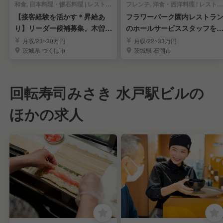
和食, 日本料理・懐石料理 | レストランサービス・ホールスタッフ
フレンチ, 洋食・西洋料理 | レストランサービス・ホールスタッフ
【接客経験を活かす＊昇給あ
フラワーパーク園内レストラ
り】リーダー候補募集。木曽路
のホールサービススタッフを
でキャリア形成
集
月収/23~30万円
月収/22~33万円
茨城県 つくば市
茨城県 石岡市
回転寿司みさき 水戸駅ビルの
ほかの求人