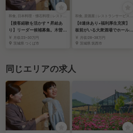
和食, 日本料理・懐石料理 | レストランサービス・ホールスタッフ
和食, 居酒屋 | レストランサービス・ホールスタッフ
【接客経験を活かす＊昇給あ
【8連休あり×福利厚生充実】
り】リーダー候補募集。木曽路
板前がいる大衆酒場でホール
でキャリア形成
タッフを募集！
月収/23~30万円
月収/28~38万円
茨城県 つくば市
茨城県 筑西市
同じエリアの求人