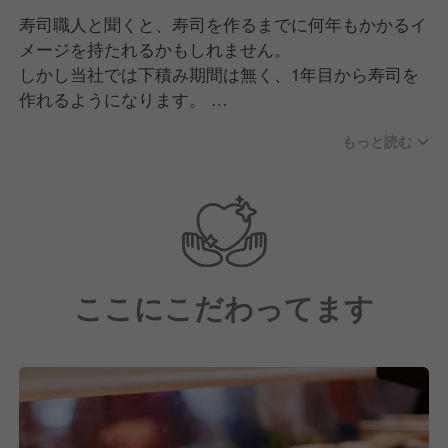
寿司職人と聞くと、寿司を作るまでに何年もかかるイ
メージを持たれるかもしれません。
しかし当社では下積み期間は無く、1年目から寿司を
作れるようになります。
もっと読む
入社後の新人研修は1ヶ月間！研修トレーナーのもと
一から学び、調理・接客・衛生の基礎を身に付けま
す。
店舗研修では実践経験を積んでいただき、2ヶ月目に
本配属となります。
「包丁を握るのは初めて」「接客が初めて」という人
ここにこだわってます
も、基本的な技術から身につけられる研修です。調理
が得意な方、接客が好きな方、様々な方が活躍できる
フィールドがあるのでご安心ください。
最初から出来る人はいません。少しずつ店長への道を
歩んでいきましょう！