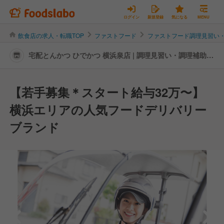
ログイン
新規登録
気になる
MENU
飲食店の求人・転職TOP
ファストフード
ファストフード調理見習い
宅配とんかつ ひでかつ 横浜泉店 | 調理見習い・調理補助の
転職・求人情報
【若手募集＊スタート給与32万〜】
横浜エリアの人気フードデリバリー
ブランド