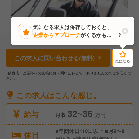
気になる求人は保存しておくと、
企業からアプローチ
がくるかも...！？
この求人に問い合わせる(無料)
気になる
気になる
※飲食店・企業等への直接応募・問い合わせではありませんのでご安心くだ
さい。
この求人はこんな感じ。
給与
32~36
月収
万円
■年間休日110日以上 ■月8〜9
休日
日休み ■特別休暇(年2回／公