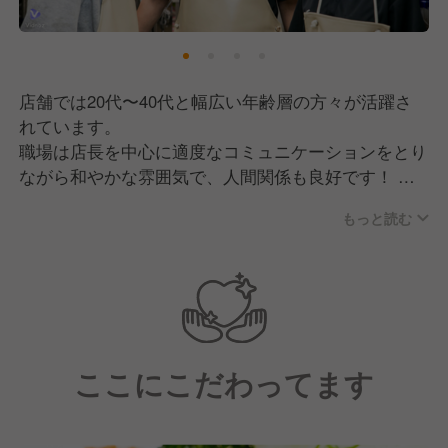
そこで現在は既存店の戦力強化と合わせて、更なる労
働環境の改善をしていくために、一緒にお店を、会社
を盛り上げていただける仲間を募集中です！
店舗では20代〜40代と幅広い年齢層の方々が活躍さ
れています。
職場は店長を中心に適度なコミュニケーションをとり
ながら和やかな雰囲気で、人間関係も良好です！
仲間意識が強い職場ではありますが決して閉鎖的では
もっと読む
なく、新しく入ってきた方もしっかりと歓迎してくれ
ます。
【どんな人に来て欲しい？】
■仕事を落ち着いて、しっかりと遂行していける方
宅配ということでお客様と接する機会が少ないです
ここにこだわってます
が、だからこそ料理でお客様に喜んでいただくことが
大切です！
そのために焦らず確実に、品質を重視した業務に取り