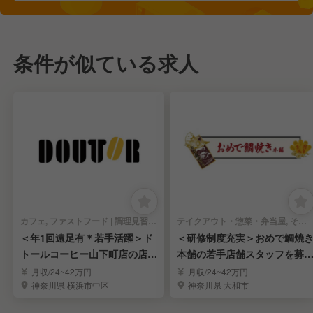
条件が似ている求人
カフェ, ファストフード | 調理見習い・調理補助
テイクアウト・惣菜・弁当屋, その他(料理ジャンル) | 調理見習い・調理補助
＜年1回遠足有＊若手活躍＞ド
＜研修制度充実＞おめで鯛焼
トールコーヒー山下町店の店舗
本舗の若手店舗スタッフを募
スタッフを大募集
／イオンモール大和
月収/24~42万円
月収/24~42万円
神奈川県 横浜市中区
神奈川県 大和市