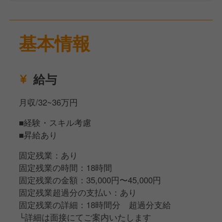
思いますので、慣れていない方でもご安心ください。
展開など多彩なキャリアを目指せるかと思います。
■配達
基本情報
専門の三輪バイクに乗って、お客様に商品を届けてい
ただきます。
※この業務があるため、運転免許をお持ちの方が必須
給与
となります。
月収/32~36万円
【徐々に仕事に慣れてきたら…】
■経験・スキル考慮
■店舗運営
■昇給あり
店舗オープン・クローズ、徐々に慣れてきたらスタッ
フの育成・指導やシフトコントロール、在庫管理・発
固定残業：あり
注などをお任せします。
固定残業の時間：18時間
固定残業の金額：35,000円〜45,000円
■マネジメント
固定残業超過分の支払い：あり
店長への昇格後にお願いする業務です。
固定残業の詳細：18時間分 超過分支給
売上や利益の管理や店舗スタッフの採用・労務管理、
└詳細は面接にてご案内いたします