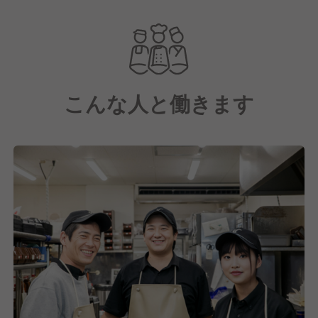
■うな坂
高級食材であるうなぎを使ったどんぶりメニューを、
お手頃な価格設定で楽しめる、うなぎ料理専門ブラン
ドです。
こんな人と働きます
■牛はる
全国各地から厳選した国産牛を、焼き方にこだわって
調理した肉料理をメインにした美味しい弁当・どんぶ
りメニューを宅配で届けています。
「外食・飲食店と変わらないお料理と感動できるサー
ビスを届けたい。」という想いのもとで当店はオープ
ンし、おかげさまで売上も順調に伸ばせております。
これからもこの想いは変わらずに、お客様の日常を
「もっと楽しく、もっと便利に」するために挑戦を続
けてまいります。