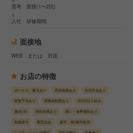
選考・面接(1〜2回)
↓
入社・研修期間
面接地
WEB または 対面
お店の特徴
ボーナス・賞与あり
昇給制度あり
住宅手当あり
家族手当あり
退職金制度あり
月8日以上休み
週休2日
特別休暇あり
賄い・食事補助あり
制服貸与
髪型自由
新卒・第2新卒歓迎
シニア・ミドル活躍中
若手活躍中
急募求人