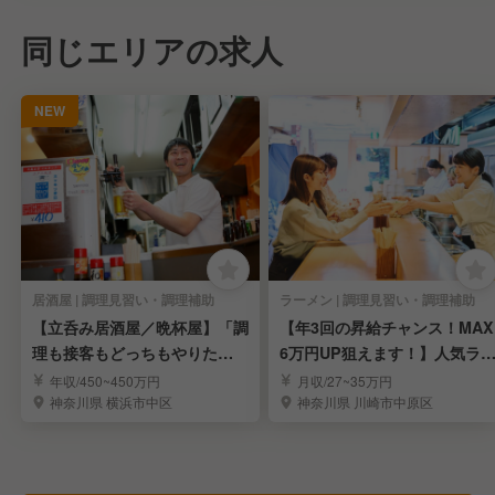
同じエリアの求人
NEW
居酒屋 | 調理見習い・調理補助
ラーメン | 調理見習い・調理補助
【立呑み居酒屋／晩杯屋】「調
【年3回の昇給チャンス！MAX
理も接客もどっちもやりた
6万円UP狙えます！】人気ラ
い！」が叶う職場◎
メンの社員募集
年収/450~450万円
月収/27~35万円
神奈川県 横浜市中区
神奈川県 川崎市中原区