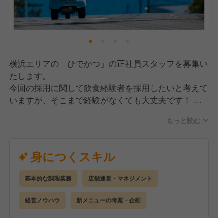
また、福利厚生に関しても賞与は年2回支給、住宅手
当や家族手当、退職金など充実した内容になっている
のも魅力の一つといえるでしょう。
横浜エリアの「ひでかつ」の正社員スタッフを募集い
たします。
【働きやすさ&キャリアアップを両立！】
今回の採用に関して飲食経験者を採用したいと考えて
残業に関しても固定残業18時間、他社と比べても少な
いますが、そこまで経験がなくても大丈夫です！
い設定をしており、それ以内に収めるようにしていま
す。
もっと読む
【基本業務】
あわせて各店舗の社員比率を上げるために採用の強化
■注文対応
を進めているので、今後は月の労働時間をもっと抑え
電話やインターネットでの注文受付業務となります。
身につくスキル
られるようなシフト体制をしていきたいと考えていま
す。
■調理
基本的な調理業務
店舗運営・マネジメント
注文を受け付けたものから調理、盛り付け業務をおこ
また、当ブランドはまだまだこれから店舗展開を続け
なっていきます。
経営ノウハウ
新メニューの考案・企画
ていく予定です。
専門的な技術は必要無く、比較的早く習得できるかと
その中での昇格もそうですが、商品開発や新ブランド