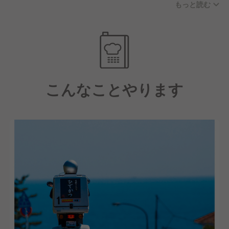
もっと読む
い食材やご当地グルメを全国各地から集めて開発・リ
リースしています。
また、自社ブランドとしての自由さと柔軟さがあるか
らこそ、大規模チェーンでは実現できない地域密着の
運営ができています。
こんなことやります
これからも「デリバリーの可能性」に挑戦しながら、
地域No.1のデリバリーブランドを目指してまいりま
す。
【高水準の給与体系！充実した福利厚生！】
売り上げ・利益もしっかり確保できているからこそ、
給与水準に関しては他社さんと比べても高めの設定で
す！
経験が浅い方でもスタートは月給32万スタートです
し、店長やそれ以上の役職まで上がればもっとベース
は上がっていきます。