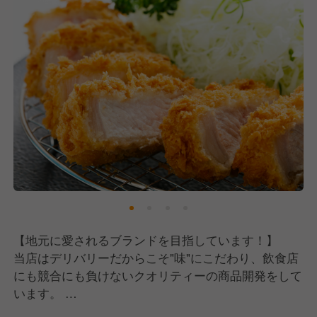
組める方を望みます。
■相手を思いやれる、感謝できる方
飲食店ではないのでお客様の食べているところや喜ん
でいるところは直接見る機会は難しいかもしれませ
ん。
しかし、だからこそお客様の笑顔のために何ができる
かを考えられるか、そしてそのために一緒に働き、協
力してくれる仲間に感謝できる方を望みます。
■チャレンジ精神を持たれている方
こうしたい！やっていきたい！と、大々的に言わなく
ても大丈夫です。
沸々と秘めた想いや考えも大歓迎ですので、現状に満
【地元に愛されるブランドを目指しています！】
足せず、常に向上心を持って業務に取り組める方をお
当店はデリバリーだからこそ"味"にこだわり、飲食店
待ちしています。
にも競合にも負けないクオリティーの商品開発をして
います。
メニューは四季に合わせて変更し、その季節に美味し