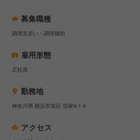
マーケティングや商品開発など、更なる責任と裁量権
を伴う業務にぜひチャレンジしてください！
募集職種
調理見習い・調理補助
地域に愛されるデリバリーブランドの成長を、一緒に
支えていきませんか？
あなたの経験とやる気で、ひでかつをさらに成長させ
雇用形態
ていただける方をお待ちしています！
正社員
勤務地
神奈川県 横浜市泉区 領家4-1-4
アクセス