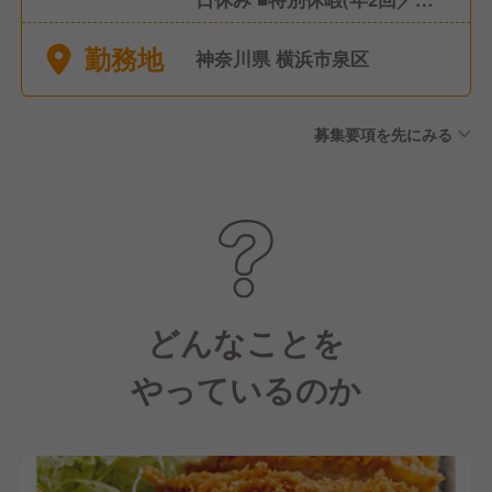
休＋3日休み※5連休取得も可)
勤務地
■有給休暇 ■慶弔休暇
神奈川県 横浜市泉区
募集要項を先にみる
どんなことを
やっているのか