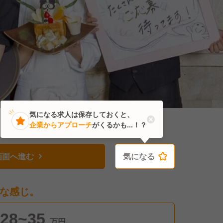
気になる求人は保存しておくと、
企業からアプローチ
がくるかも...！？
画面へ進む
気になる
気になる
な感じ。
28~35
万円