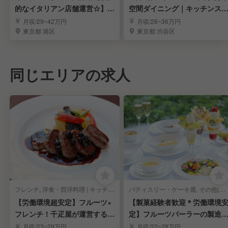
的なイタリアン店舗運営☆】独
空間ダイニング｜キッチンス
立支援制度あり◎
ッフ求む！
月収/29~42万円
月収/28~36万円
東京都 港区
東京都 渋谷区
同じエリアの求人
フレンチ, 洋食・西洋料理 | キッチンスタッフ
パティスリー・ケーキ屋, その他(料理ジャンル) | キッチンスタッフ
【労働環境超安定】フルーツ×
【製菓経験者歓迎＊労働環境
フレンチ！千疋屋が運営するレ
定】フルーツパーラーの製造
ストラン調理人
調理スタッフ募集
月収/23~29万円
月収/22~28万円