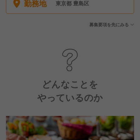
勤務地
月10日休み／年間休日129日
東京都 豊島区
★年2回変更できるタイミング
あり 〇半期休暇（半年間につ
募集要項を先にみる
き4日間は自由に休暇を取得可
能）※年間8日間 〇アニバーサ
リー休暇（年間で1日自由に休
暇を取得可能） 〇5連休必須
制度（1年に1度以上5連休を取
得／有給）※役職・社歴に関係
なく全社員が対象 〇慶弔休暇
〇有給休暇 〇産前・産後休暇
どんなことを
（取得実績有） 〇育児休暇
やっているのか
（取得実績多数／男性・女性
社員共に育休取得率100％達
成！） 〇介護休暇 〇帰国休暇
制度（母国への帰国に伴う休
みは最大連続30日間）※規定
有