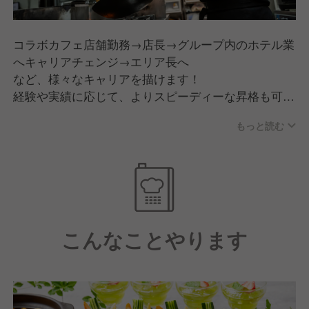
コラボカフェ店舗勤務→店長→グループ内のホテル業
へキャリアチェンジ→エリア長へ
など、様々なキャリアを描けます！
経験や実績に応じて、よりスピーディーな昇格も可
能。
もっと読む
入社半年～2年で支配人（店長）へキャリアアップし
たメンバーも。
※出店開業ノウハウ、店舗運営は将来的に料理長ポジ
ションをお任せする際に学ぶことが可能です。
こんなことやります