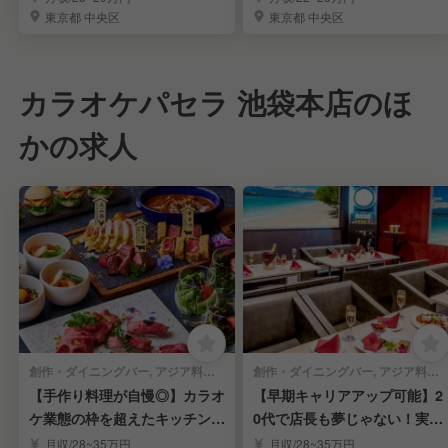
東京都 中央区
東京都 中央区
カラオケパセラ 池袋本店のほ
かの求人
創作・ダイニングバー, アジア料理・エスニック | 調理見習い・調理補助
創作・ダイニングバー, アジア料理・エスニック | レストランサービス・ホールスタッフ
【手作り料理が自慢◎】カラオ
【早期キャリアアップ可能】2
ケ業態の枠を超えたキッチンス
0代で店長も夢じゃない！実力
タッフ募集！
重視の成長環境◎
月収/28~35万円
月収/28~35万円