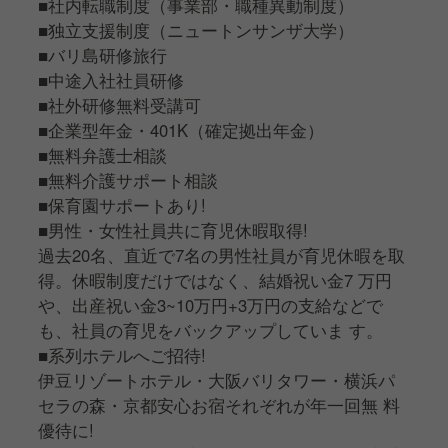
■社内転職制度（事業部・職種異動制度）
■独立支援制度（ニュートンサンザ大学）
■バリ島研修旅行
■中途入社社員研修
■社外研修無料受講可
■企業型年金・401K（確定拠出年金）
■無料弁護士相談
■無料介護サポート相談
■保育園サポートあり!
■男性・女性社員共に育児休暇取得!
過去20名、直近で7名の男性社員が育児休暇を取
得。休暇制度だけではなく、結婚祝い金7 万円
や、出産祝い金3~10万円+3万円の支給などで
も、社員の育児をバックアップしていま す。
■系列ホテルへご招待!
伊豆リゾートホテル・大阪バリタワー・横浜パ
セラの森・京都安心お宿それぞれが年一回無 料
優待に!