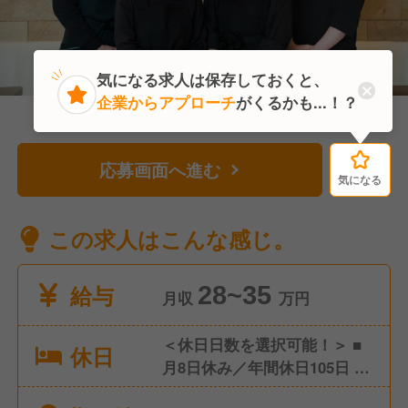
気になる求人は保存しておくと、
企業からアプローチ
がくるかも...！？
応募画面へ進む
気になる
気になる
この求人はこんな感じ。
給与
28~35
月収
万円
＜休日日数を選択可能！＞ ■
休日
月8日休み／年間休日105日 ■
月9日休み／年間休日117日 ■