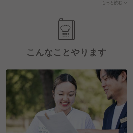
もっと読む
126日以上の休日・1日平均9時間労働を目指す)を整備
し、定期的に進化させているキャリアアップ制度によ
り成長の実感と待遇向上を掴める環境です。
昇格チャンス多数あります。
4月・10月の年2回、自ら手を挙げ人事部へ立候補。
こんなことやります
昇格チャンス時には約40名の社員が手を上げ7〜8割
が役職UPを実現しています。
もし昇格できなくてもフィードバックが必ずあるため
次回のチャンスにも活かすことができます。