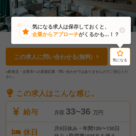
気になる求人は保存しておくと、
企業からアプローチ
がくるかも...！？
この求人に問い合わせる(無料)
気になる
気になる
※飲食店・企業等への直接応募・問い合わせではありませんのでご安心くだ
さい。
この求人はこんな感じ。
給与
33~36
月収
万円
月9日休み・年間126〜130日
休日
休み ※取得率は95％を超えて