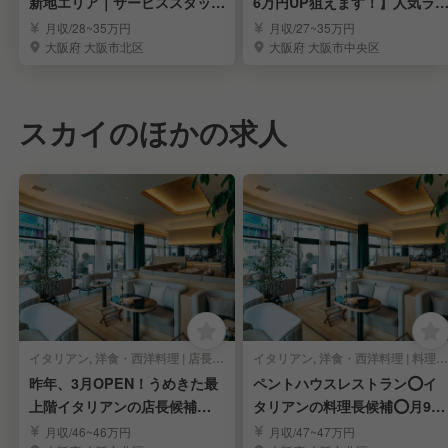
新地エリア｜サービススタッフ
6万円UP狙えます！】人気ラ
主任候補の募集！
メンの社員募集
月収/28~35万円
月収/27~35万円
大阪府 大阪市北区
大阪府 大阪市中央区
スカイのほかの求人
イタリアン, 洋食・西洋料理 | 店長・店長候補
イタリアン, 洋食・西洋料理 | 料理長・料理長候補
昨年、3月OPEN！うめきた最
ペントハウスレストラン⭕イ
上階イタリアンの店長候補⭕
タリアンの料理長候補⭕月9日
月9日休み
休み
月収/46~46万円
月収/47~47万円