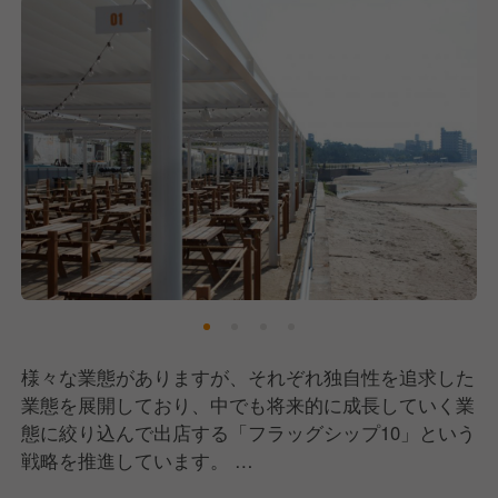
をかけることが当面の目標です。
▼25歳男性
イタリアンカフェSEN℃で調理主任として、キッチ
ン全ポジションを任されていますが、基本はメインの
お肉を担当しています。
料理長や知り合いなどにおすすめのお店を紹介しても
らい、よく視察に行きます。
食べた料理を自分なりに解釈・吸収し自店舗で四季を
織り交ぜメニュー化に挑戦しています。前回の試食会
では春の季節なので春の食材を使ったメニューを提
案。
様々な業態がありますが、それぞれ独自性を追求した
一度提案したメニューを料理長、ディレクターの意見
業態を展開しており、中でも将来的に成長していく業
を参考に再度改善。
態に絞り込んで出店する「フラッグシップ10」という
今年「炭焼き鰆のペペロンチーノ 柑橘の香り」のパ
戦略を推進しています。
スタがメニューインしました！
その中で、安心して働ける労働環境(月日9休み・年間