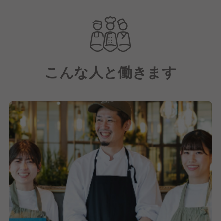
「世の中に必要とされる飲食事業を創造し続ける」と
いう理念のもと、大阪、東京、福岡の3拠点で、雰囲
気や空間を大切にした、オシャレに飲食を楽しむお客
様に思い出に残る飲食体験をしていただくことで、日
こんな人と働きます
常の小さな幸せを実感していただける価値を提供する
ことを目指しています。
■□お店作りのコンセプト□■
世の中の”おもしろい・あたらしい・たのしいをくす
ぶる”
この3つが揃ったブランドを作り、店舗展開を続けて
います。
「情報をキャッチする」というのも大切な仕事の一
部。
当社は流行を理解することやお客様のニーズをつかむ
ことを大切にしており、何をお客さまにお届けするべ