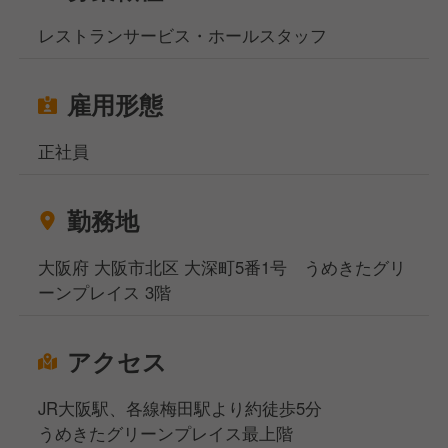
ソムリエになりたい方も活躍できます。
レストランサービス・ホールスタッフ
⏩️業界常識を覆す働き方！
業界常識を覆す働き方！
雇用形態
月9日休み・年間126〜130日休みの職場。
多くのスタッフが仕事とプライベートを両立させてい
正社員
ます。
休日数が多い分、オンオフしっかり切り替えて休みの
日はしっかり身体を休めてください！
勤務地
大阪府 大阪市北区 大深町5番1号 うめきたグリ
ーンプレイス 3階
アクセス
JR大阪駅、各線梅田駅より約徒歩5分
うめきたグリーンプレイス最上階