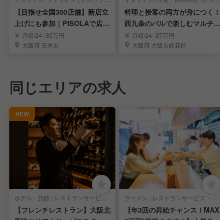
【目指せ全国300店舗】新店立
料理と接客の両方が身につく
上げにも参加｜PISOLAで店長
西九条のバルで楽しむマルチ
候補募集！
働き方
月収/24~35万円
月収/24~27万円
大阪府 茨木市
大阪府 大阪市此花区
同じエリアの求人
NEW
ホテル・旅館 | レストランサービス・ホールスタッフ
ラーメン | レストランサービス・ホールスタッフ
【フレンチレストラン】大阪北
【年3回の昇給チャンス！MAX