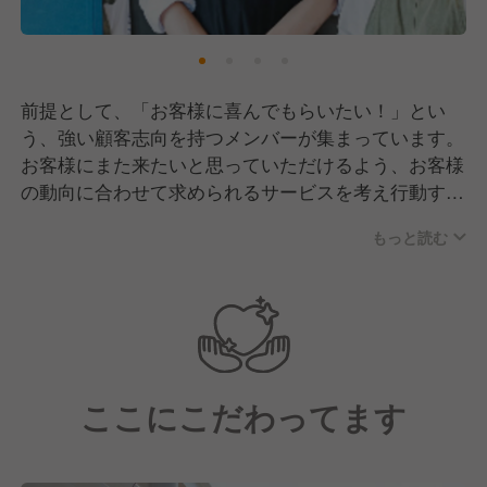
きかをしっかり考え行動することに注力しています。
一社員からのアイデアが元になりブランド展開するケ
ースも数多くあります！
これからもこれらの動きを加速させ、ブランディング
前提として、「お客様に喜んでもらいたい！」とい
とビジョンの実現を目指します！
う、強い顧客志向を持つメンバーが集まっています。
お客様にまた来たいと思っていただけるよう、お客様
の動向に合わせて求められるサービスを考え行動す
る、流行やニーズを捉え新しい・面白い料理を開発す
もっと読む
る、すべてはお客様の為に仕事をします。
■□実際に働いているスタッフ□■
▼24歳男性
肉和食 月火水木金土日でホールスタッフとしてアル
ここにこだわってます
バイトの教育、シフトやメニューの作成、予約サイト
や人件費の管理を行っています。ワインエキスパート
を取得し、サービスのプロとしてより一層知識に磨き