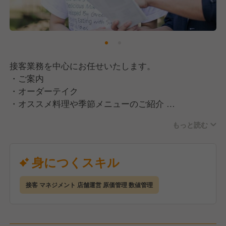
接客業務を中心にお任せいたします。
・ご案内
・オーダーテイク
・オススメ料理や季節メニューのご紹介
・料理やドリンクの配膳
もっと読む
・店内備品、酒類の在庫管理 など
スキルと経験に応じて丁寧に教えていきますのでご安
心ください◎
身につくスキル
＝＝＼ ここがPOINT ／＝＝
接客 マネジメント 店舗運営 原価管理 数値管理
⏩️現場が主役となってお店作り！
・新しい食材やお酒の仕入れ先開拓
・ワインリスト作り