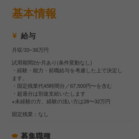
・オペレーション構築
基本情報
・店内装飾 など
お客さまがどうやったら喜んでくれるか？
どうやったら注文率を上げられるか？
給与
現場スタッフが案を出し
月収/33~36万円
店長と一緒に現場主導でお店作りができます！
試用期間2か月あり(条件変動なし)
単なるスタッフではなく、経営という視点に携われま
・経験・能力・前職給与を考慮した上で決定し
す。
ます。
・固定残業代45時間分／67,500円〜を含む
⏩️経験の浅い方も一人前になれる研修！
・超過分は別途支給いたします
業界未経験、経験の浅い方でもスキルアップできる研
※未経験の方、経験の浅い方は28〜32万円
修を多数用意。
サービス研修をはじめ、店長向け研修もあるので今後
固定残業：なし
サービススキルや店長としてのマネジメントスキルも
しっかり学べます。
募集職種
またワインや日本酒など幅広い扱いがあるため、将来