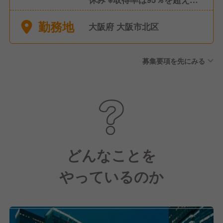
います。 当社独自の休暇制度
勤務地
により、公休9日休みに加え
大阪府 大阪市北区
て、年間18日以上の休日休暇
あり ★有給休暇 ★上半期・下
募集要項を先にみる
半期休暇 ★慶弔休暇 ★産前・
産後休暇 ★育児・介護休暇
など 《月9日休、年休126日以
上、月間労働時間200h以下》
ワークライフバランスの充実
および休みの日はしっかり身
体を休めて欲しいです！
どんなことを
やっているのか