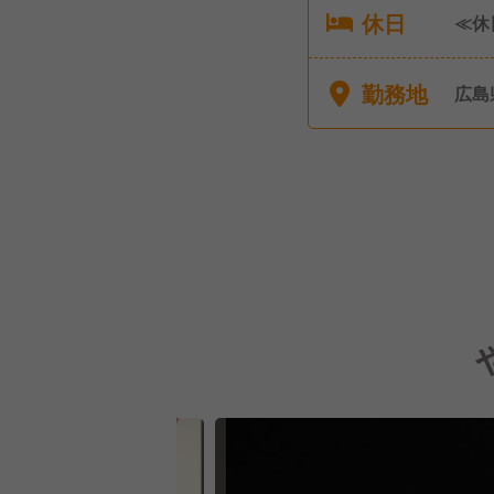
休日
≪休
給休
（雇
勤務地
広島