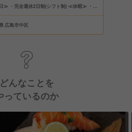
日≫ ・完全週休2日制(シフト制) ≪休暇≫ ・有
暇 ・慶弔休暇 年間休日108日 社会保険完備
用・労災・健康・厚生年金）
県 広島市中区
どんなことを
やっているのか