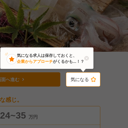
気になる求人は保存しておくと、
企業からアプローチ
がくるかも...！？
画面へ進む
気になる
気になる
な感じ。
24~35
万円