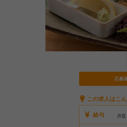
応募
この求人はこん
給与
月収