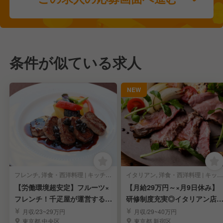
条件が似ている求人
NEW
フレンチ, 洋食・西洋料理 | キッチンスタッフ
イタリアン, 洋食・西洋料理 | キッチンスタッフ
【労働環境超安定】フルーツ×
【月給29万円～×月9日休み】
フレンチ！千疋屋が運営するレ
研修制度充実◎イタリアン店
ストラン調理人
スタッフ募集
月収/23~29万円
月収/29~40万円
東京都 中央区
東京都 新宿区