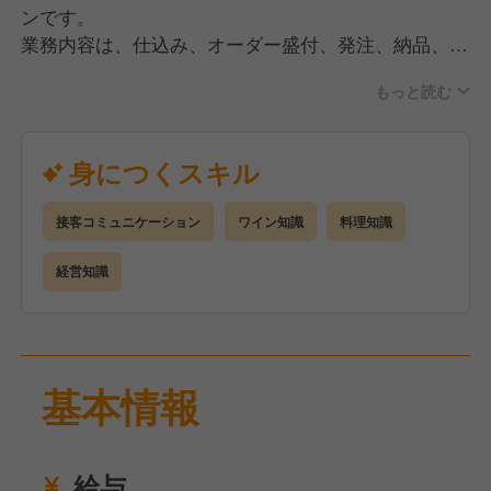
体感した事を各自の普段の仕事へ活かしています。
ンです。
（自社毎月最大10,000円・他社 役職に応じ4,000円～
業務内容は、仕込み、オーダー盛付、発注、納品、洗
20,000円を補助）
い物等調理業務全般です。
もっと読む
レストランでの調理経験がある方を歓迎します。
落ち着いた空間でお客様に向き合ったサービスをした
い方をお待ちしています。
身につくスキル
お休みはシフト制で月8日です。
休暇として産前産後休暇、介護休暇があり、安心して
接客コミュニケーション
ワイン知識
料理知識
働き続けることができます。
経営知識
福利厚生として、研修制度、海外旅行制度など、成長
のための制度が整っています。
基本情報
給与