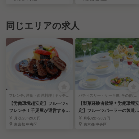
同じエリアの求人
フレンチ, 洋食・西洋料理 | キッチンスタッフ
パティスリー・ケーキ屋, その他(料理ジャンル) | キッチンスタッフ
【労働環境超安定】フルーツ×
【製菓経験者歓迎＊労働環境
フレンチ！千疋屋が運営するレ
定】フルーツパーラーの製造
ストラン調理人
調理スタッフ募集
月収/23~29万円
月収/22~28万円
東京都 中央区
東京都 中央区