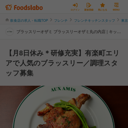
ログイン
新規登録
気になる
MENU
飲食店の求人・転職TOP
フレンチ
フレンチキッチンスタッフ
東
ブラッスリーオザミ ブラッスリーオザミ丸の内店 | キッチ
ンスタッフの転職・求人情報
【月8日休み＊研修充実】有楽町エリ
アで人気のブラッスリー／調理スタ
ッフ募集