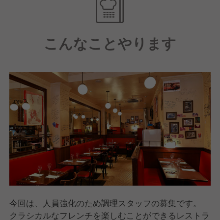
とのマリアージュを体感できるワインの勉強会。社長
がものすごいワインをだしてくださることも。
こんなことやります
◆ 店舗ワイン会
各店舗においても毎月ワインの勉強会を開きます。
◆ 収穫・醸造研修
毎年長野県東御市にある自社ワイン畑へ畑仕事を学び
に行きます。
秋には葡萄の収穫を行います。ここで収穫した葡萄の
ワインが翌年オザミオリジナルのワインとしてリリー
スされます。
◆レストラン研修
毎月自社レストラン、他社レストランを各自利用でき
るよう補助しています。
自社・他社ともに、お客としてレストランを利用して
今回は、人員強化のため調理スタッフの募集です。
感じる事は多々あります。
クラシカルなフレンチを楽しむことができるレストラ