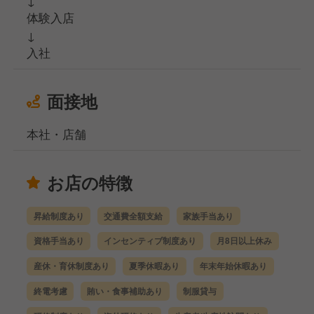
↓
体験入店
↓
入社
面接地
本社・店舗
お店の特徴
昇給制度あり
交通費全額支給
家族手当あり
資格手当あり
インセンティブ制度あり
月8日以上休み
産休・育休制度あり
夏季休暇あり
年末年始休暇あり
終電考慮
賄い・食事補助あり
制服貸与