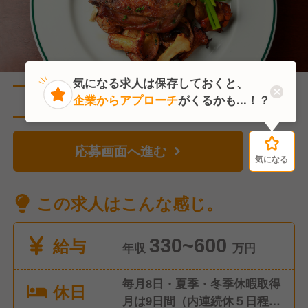
気になる求人は保存しておくと、
企業からアプローチ
がくるかも...！？
直近1人がこの求人を検討中
応募画面へ進む
気になる
気になる
この求人はこんな感じ。
給与
330~600
年収
万円
毎月8日・夏季・冬季休暇取得
休日
月は9日間（内連続休５日程・