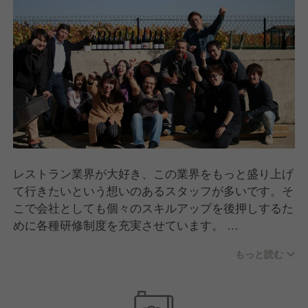
レストラン業界が大好き、この業界をもっと盛り上げ
て行きたいという想いのあるスタッフが多いです。そ
こで会社としても個々のスキルアップを後押しするた
めに各種研修制度を充実させています。
もっと読む
◆ PDSペデスワイン会～Passin de sommelier ソムリ
エの情熱～の意
ワインの基本から、各生産地域、生産者の特徴、料理