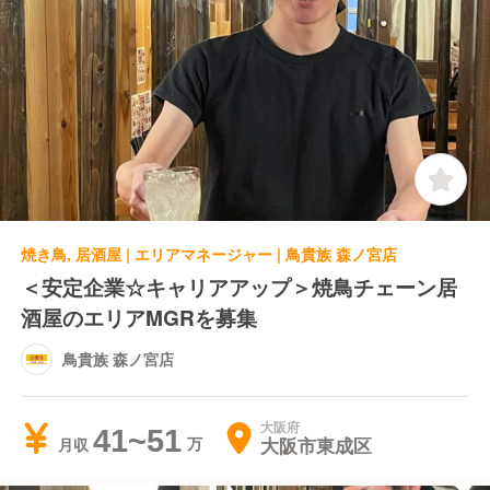
焼き鳥, 居酒屋 | エリアマネージャー | 鳥貴族 森ノ宮店
＜安定企業☆キャリアアップ＞焼鳥チェーン居
酒屋のエリアMGRを募集
鳥貴族 森ノ宮店
大阪府
41~51
大阪市東成区
月収