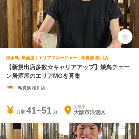
焼き鳥, 居酒屋 | エリアマネージャー | 鳥貴族 桜川店
【新規出店多数☆キャリアアップ】焼鳥チェー
ン居酒屋のエリアMGを募集
鳥貴族 桜川店
大阪府
41~51
大阪市浪速区
月収