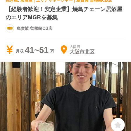
焼き鳥, 居酒屋 | エリアマネージャー | 鳥貴族 曽根崎CB店
【経験者歓迎！安定企業】焼鳥チェーン居酒屋
のエリアMGRを募集
鳥貴族 曽根崎CB店
大阪府
41~51
大阪市北区
月収