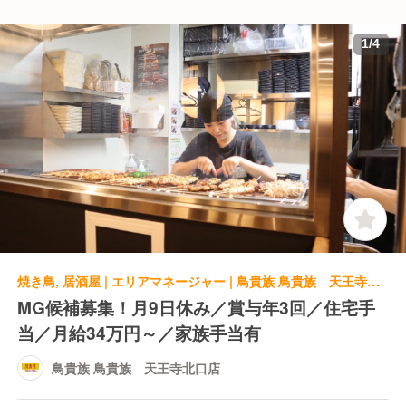
1
/
4
焼き鳥, 居酒屋 | エリアマネージャー | 鳥貴族 鳥貴族 天王寺北口店
MG候補募集！月9日休み／賞与年3回／住宅手
当／月給34万円～／家族手当有
鳥貴族 鳥貴族 天王寺北口店