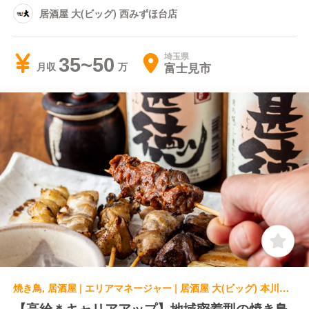
居酒屋 大(ビッグ) 西みずほ台店
埼玉県
35~50
富士見市
月収
焼き鳥, 居酒屋 | エリアマネージャー | 居酒屋 大(ビッグ) 本川越店
【高給＊キャリアアップ】地域密着型の焼き鳥