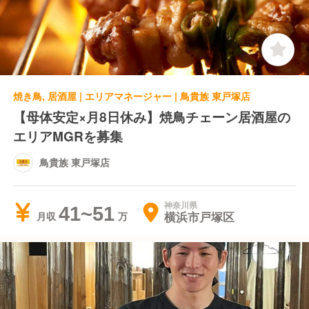
焼き鳥, 居酒屋 | エリアマネージャー | 鳥貴族 東戸塚店
【母体安定×月8日休み】焼鳥チェーン居酒屋の
エリアMGRを募集
鳥貴族 東戸塚店
神奈川県
41~51
横浜市戸塚区
月収