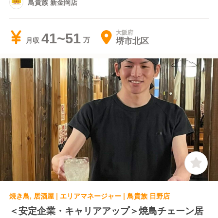
鳥貴族 新金岡店
大阪府
41~51
堺市北区
月収
焼き鳥, 居酒屋 | エリアマネージャー | 鳥貴族 日野店
＜安定企業・キャリアアップ＞焼鳥チェーン居