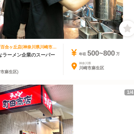
ラーメン | スーパーバイザー | 町田商店 新百合ヶ丘店(神奈川県川崎市麻生区)
500~800
なラーメン企業のスーパー
年収
神奈川県
川崎市麻生区
市麻生区)
1
/
4