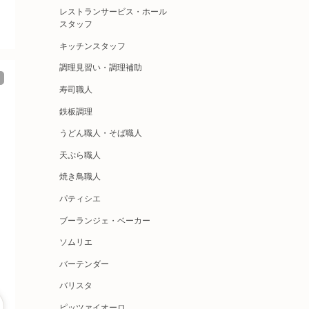
レストランサービス・ホール
スタッフ
キッチンスタッフ
調理見習い・調理補助
寿司職人
鉄板調理
うどん職人・そば職人
天ぷら職人
焼き鳥職人
パティシエ
ブーランジェ・ベーカー
ソムリエ
バーテンダー
バリスタ
ピッツァイオーロ