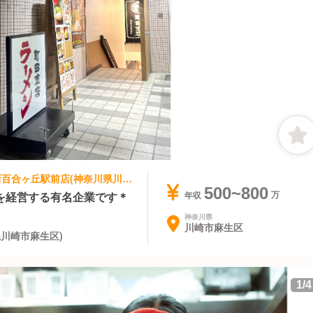
ラーメン | スーパーバイザー | 町田商店 新百合ヶ丘駅前店(神奈川県川崎市麻生区)
500~800
を経営する有名企業です＊
年収
神奈川県
川崎市麻生区
川崎市麻生区)
1
/
4