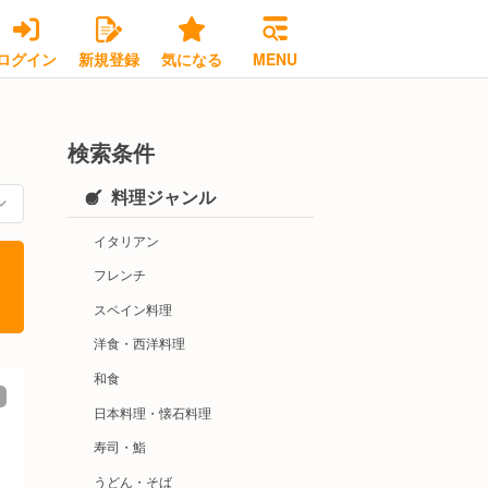
ログイン
新規登録
気になる
MENU
検索条件
料理ジャンル
イタリアン
フレンチ
スペイン料理
洋食・西洋料理
和食
日本料理・懐石料理
寿司・鮨
うどん・そば