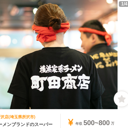
1
/
4
所沢店(埼玉県所沢市)
500~800
ーメンブランドのスーパー
年収