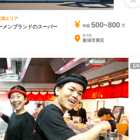
 新潟エリア
500~800
ーメンブランドのスーパー
年収
新潟県
新潟市東区
1
/
4