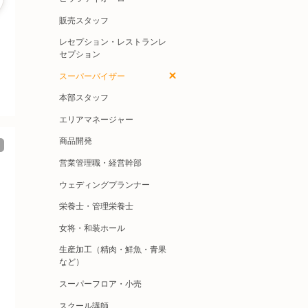
販売スタッフ
レセプション・レストランレ
セプション
スーパーバイザー
本部スタッフ
エリアマネージャー
商品開発
営業管理職・経営幹部
ウェディングプランナー
栄養士・管理栄養士
女将・和装ホール
生産加工（精肉・鮮魚・青果
など）
スーパーフロア・小売
スクール講師