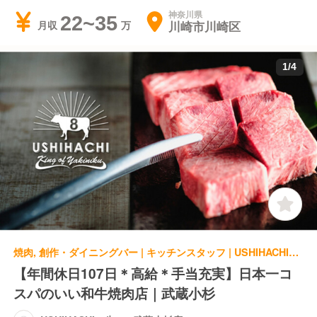
神奈川県
22~35
川崎市川崎区
月収
1
/
4
焼肉, 創作・ダイニングバー | キッチンスタッフ | USHIHACHI～牛8～ 武蔵小杉店
【年間休日107日＊高給＊手当充実】日本一コ
スパのいい和牛焼肉店｜武蔵小杉