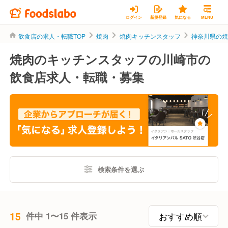
ログイン
新規登録
気になる
MENU
飲食店の求人・転職TOP
焼肉
焼肉キッチンスタッフ
神奈川県の
焼肉のキッチンスタッフの川崎市の
飲食店求人・転職・募集
検索条件を選ぶ
15
件中 1〜15 件表示