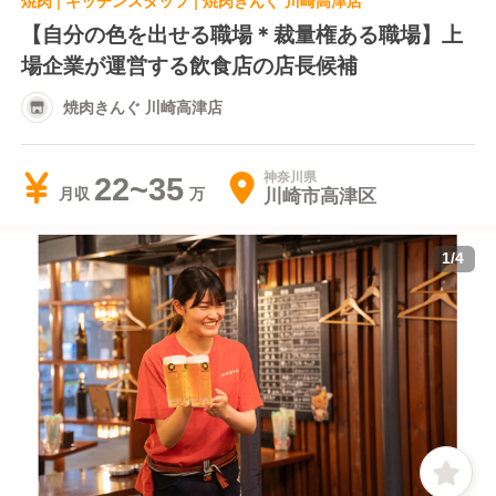
焼肉 | キッチンスタッフ | 焼肉きんぐ 川崎高津店
【自分の色を出せる職場＊裁量権ある職場】上
場企業が運営する飲食店の店長候補
焼肉きんぐ 川崎高津店
神奈川県
22~35
川崎市高津区
月収
1
/
4