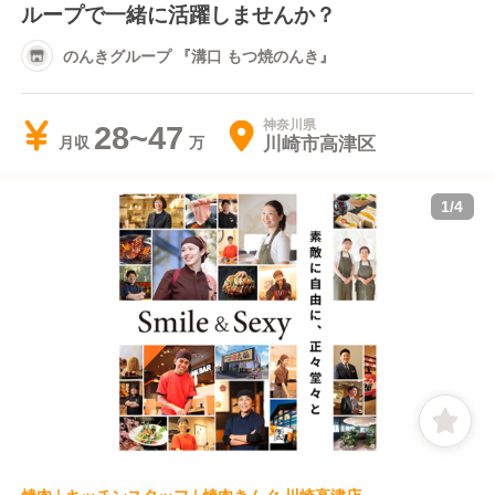
ループで一緒に活躍しませんか？
のんきグループ 『溝口 もつ焼のんき』
神奈川県
28~47
川崎市高津区
月収
1
/
4