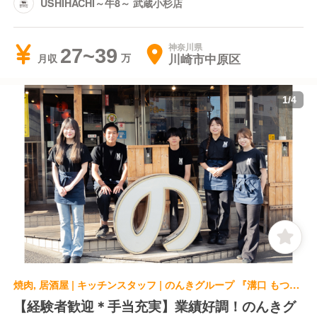
USHIHACHI～牛8～ 武蔵小杉店
神奈川県
27~39
川崎市中原区
月収
1
/
4
焼肉, 居酒屋 | キッチンスタッフ | のんきグループ 『溝口 もつ焼のんき』
【経験者歓迎＊手当充実】業績好調！のんきグ