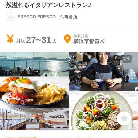
然溢れるイタリアンレストラン♪
FRESCO FRESCO 仲町台店
神奈川県
27~31
横浜市都筑区
月収
1
/
4