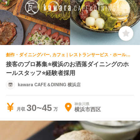
創作・ダイニングバー, カフェ | レストランサービス・ホールスタッフ | kawara CAFE＆DINING 横浜店
接客のプロ募集⭐️横浜のお洒落ダイニングのホ
ールスタッフ⭐️経験者採用
kawara CAFE＆DINING 横浜店
神奈川県
30~45
横浜市西区
月収