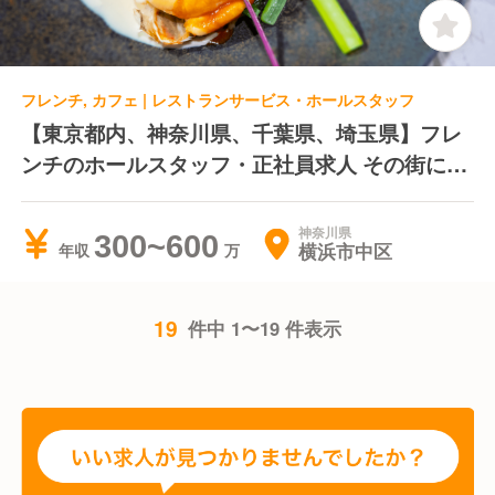
フレンチ, カフェ | レストランサービス・ホールスタッフ
【東京都内、神奈川県、千葉県、埼玉県】フレ
ンチのホールスタッフ・正社員求人 その街に合
わせたコンセプトで、ジャンルにとらわれない
店舗展開を続ける企業 近年大手企業のグルー
神奈川県
300~600
横浜市中区
年収
プ会社になりました
19
件中 1〜19 件表示