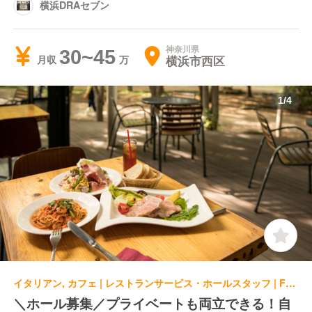
横浜DRAセブン
神奈川県
30~45
横浜市西区
月収
1
/
4
イタリアン, カフェ | レストランサービス・ホールスタッフ | FRESCO FRESCO 仲町台店
＼ホール募集／プライベートも両立できる！自