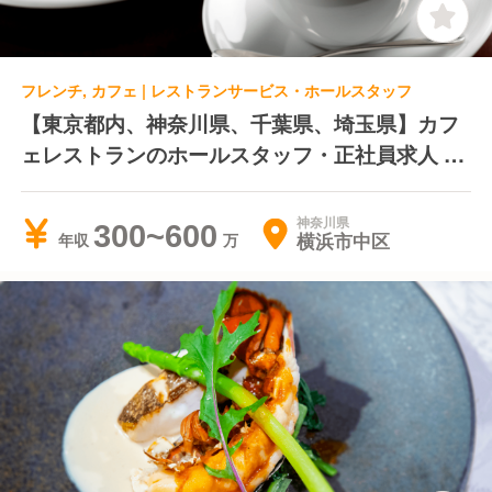
フレンチ, カフェ | レストランサービス・ホールスタッフ
【東京都内、神奈川県、千葉県、埼玉県】カフ
ェレストランのホールスタッフ・正社員求人 そ
の街に合わせたコンセプトで、ジャンルにとら
われない店舗展開を続ける企業 近年大手企業
神奈川県
300~600
横浜市中区
年収
のグループ会社になりました