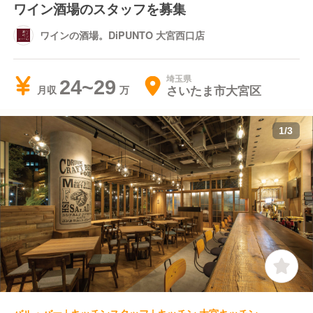
ワイン酒場のスタッフを募集
ワインの酒場。DiPUNTO 大宮西口店
埼玉県
24~29
さいたま市大宮区
月収
1
/
3