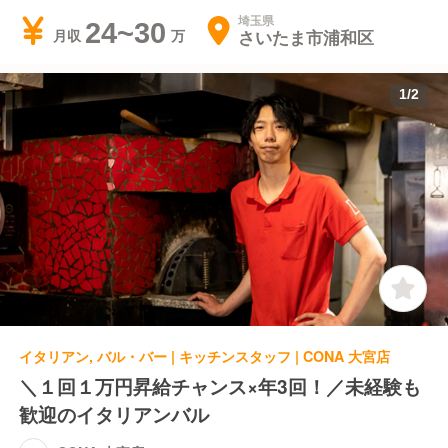
埼玉県
24~30
さいたま市浦和区
月収
1
/
2
イタリアン, バル・バー | キッチンスタッフ | CONA 大宮店
＼１回１万円昇給チャンス×年3回！／未経験も
歓迎のイタリアンバル