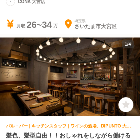
CONA 大宮店
埼玉県
26~34
さいたま市大宮区
月収
1
/
4
バル・バー | キッチンスタッフ | ワインの酒場。DiPUNTO 大宮西口店
髪色、髪型自由！！おしゃれをしながら働ける