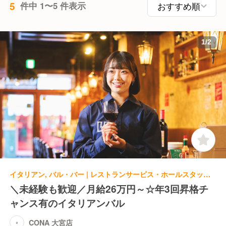
5
件中 1〜5 件表示
1
/
2
イタリアン, バル・バー | レストランサービス・ホールスタッフ | CONA 大宮店
＼未経験も歓迎／月給26万円～☆年3回昇格チ
ャンス有のイタリアンバル
CONA 大宮店