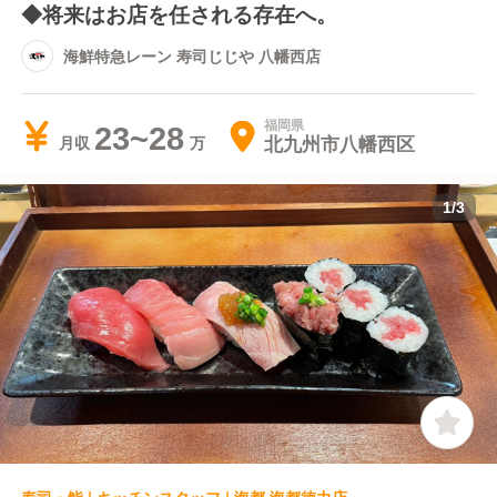
◆将来はお店を任される存在へ。
海鮮特急レーン 寿司じじや 八幡西店
福岡県
23~28
北九州市八幡西区
月収
1
/
3