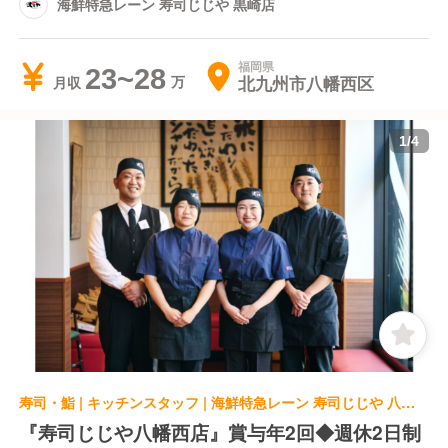
海鮮特急レーン 寿司じじや 黒崎店
福岡県
23~28
北九州市八幡西区
月収
1
/
4
寿司・鮨 | キッチンスタッフ | 海鮮特急レーン 寿司じじや 八幡西店
『寿司じじや八幡西店』賞与年2回◆週休2日制