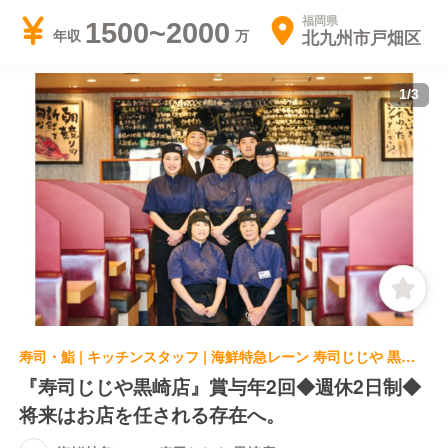
福岡県
1500~2000
北九州市戸畑区
年収
1
/
3
寿司・鮨 | キッチンスタッフ | 海鮮特急レーン 寿司じじや 黒崎店
『寿司じじや黒崎店』賞与年2回◆週休2日制◆
将来はお店を任される存在へ。