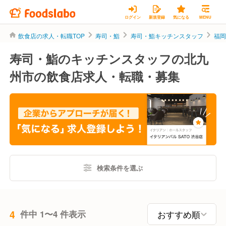
ログイン
新規登録
気になる
MENU
飲食店の求人・転職TOP
寿司・鮨
寿司・鮨キッチンスタッフ
福
寿司・鮨のキッチンスタッフの北九
州市の飲食店求人・転職・募集
検索条件を選ぶ
4
件中 1〜4 件表示