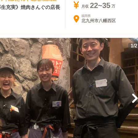
22~35
厚生充実》焼肉きんぐの店長
月収
福岡県
北九州市八幡西区
1
/
2