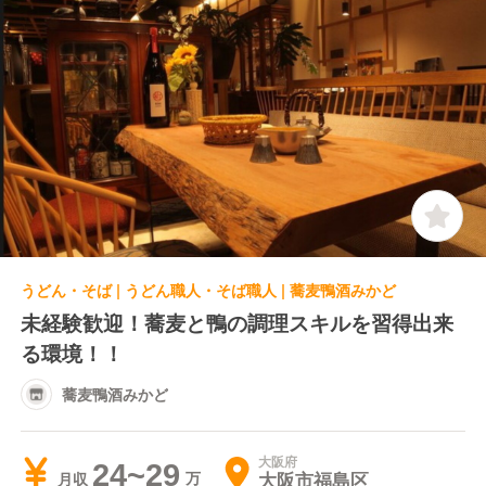
うどん・そば | うどん職人・そば職人 | 蕎麦鴨酒みかど
未経験歓迎！蕎麦と鴨の調理スキルを習得出来
る環境！！
蕎麦鴨酒みかど
大阪府
24~29
大阪市福島区
月収