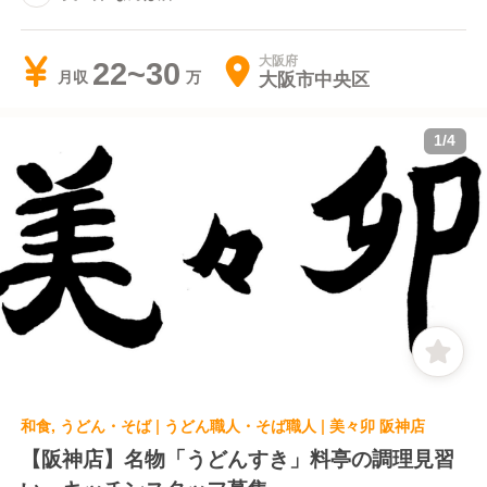
大阪府
22~30
大阪市中央区
月収
1
/
4
和食, うどん・そば | うどん職人・そば職人 | 美々卯 阪神店
【阪神店】名物「うどんすき」料亭の調理見習