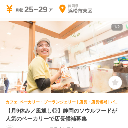
静岡県
25~29
浜松市東区
月収
1
/
2
カフェ, ベーカリー・ブーランジェリー | 店長・店長候補 | バンデロール パン工場 志都呂店
【月9休み／風通し◎】静岡のソウルフードが
人気のベーカリーで店長候補募集