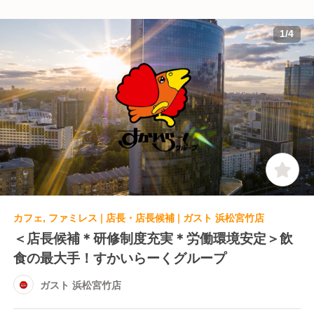
1
/
4
カフェ, ファミレス | 店長・店長候補 | ガスト 浜松宮竹店
＜店長候補＊研修制度充実＊労働環境安定＞飲
食の最大手！すかいらーくグループ
ガスト 浜松宮竹店