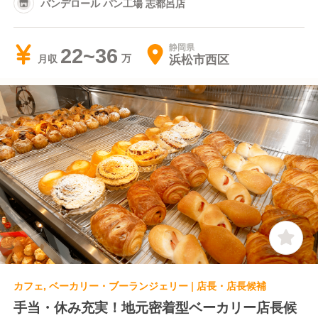
バンデロール パン工場 志都呂店
静岡県
22~36
浜松市西区
月収
カフェ, ベーカリー・ブーランジェリー | 店長・店長候補
手当・休み充実！地元密着型ベーカリー店長候