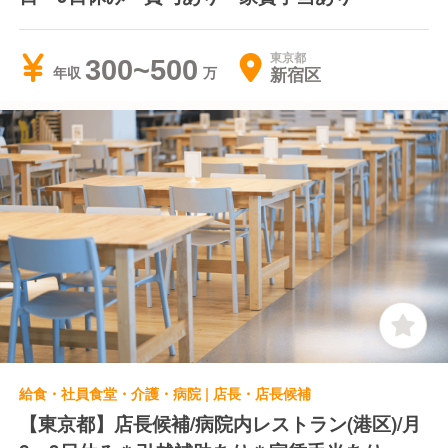
東京都
300~500
新宿区
年収
給食・社員食堂・介護・病院 | 店長・店長候補
【東京都】店長候補/病院内レストラン(港区)/月