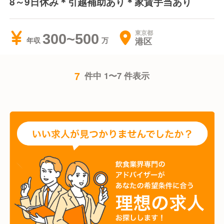
8～9日休み＊引越補助あり＊家賃手当あり
東京都
300~500
港区
年収
7
件中 1〜7 件表示