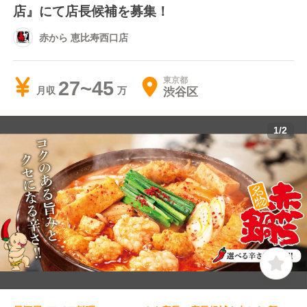
店』にて店長候補を募集！
赤から 恵比寿西口店
東京都
27~45
渋谷区
月収
1
/
2