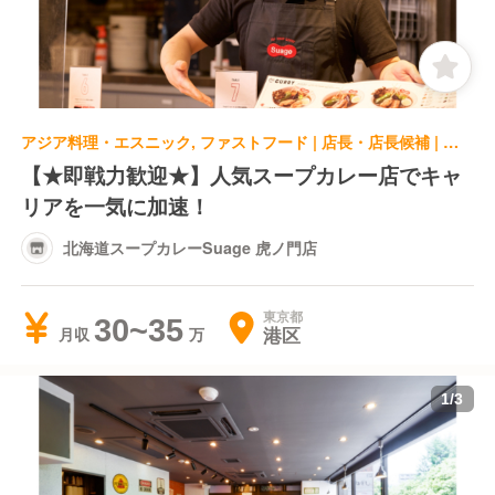
アジア料理・エスニック, ファストフード | 店長・店長候補 | 北海道スープカレーSuage 虎ノ門店
【★即戦力歓迎★】人気スープカレー店でキャ
リアを一気に加速！
北海道スープカレーSuage 虎ノ門店
東京都
30~35
港区
月収
1
/
3