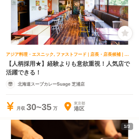
アジア料理・エスニック, ファストフード | 店長・店長候補 | 北海道スープカレーSuage 芝浦店
【人柄採用★】経験よりも意欲重視！人気店で
活躍できる！
北海道スープカレーSuage 芝浦店
東京都
30~35
港区
月収
1
/
3