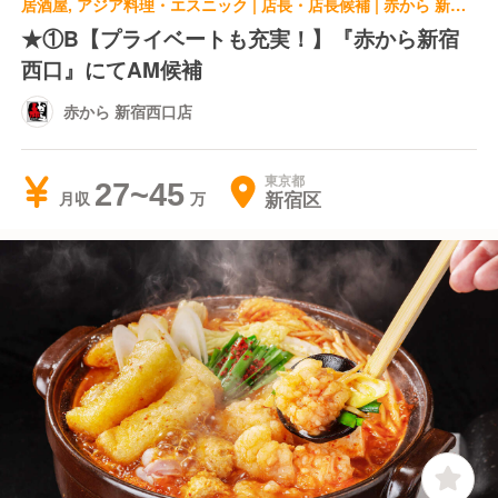
居酒屋, アジア料理・エスニック | 店長・店長候補 | 赤から 新宿西口店
★①B【プライベートも充実！】『赤から新宿
西口』にてAM候補
赤から 新宿西口店
東京都
27~45
新宿区
月収