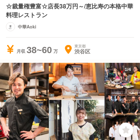
☆裁量権豊富☆店長38万円～/恵比寿の本格中華
料理レストラン
中華Aoki
東京都
38~60
渋谷区
月収
1
/
4