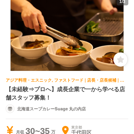
1
/
3
アジア料理・エスニック, ファストフード | 店長・店長候補 | 北海道スープカレーSuage 丸の内店
【未経験⇒プロへ】成長企業で一から学べる店
舗スタッフ募集！
北海道スープカレーSuage 丸の内店
東京都
30~35
千代田区
月収