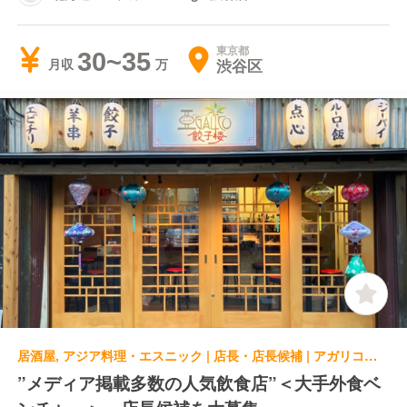
東京都
30~35
渋谷区
月収
居酒屋, アジア料理・エスニック | 店長・店長候補 | アガリコ餃子楼 森下店
”メディア掲載多数の人気飲食店”＜大手外食ベ