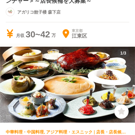
ンチャー＞～店長候補を大募集～
アガリコ餃子楼 森下店
東京都
30~42
江東区
月収
1
/
3
中華料理・中国料理, アジア料理・エスニック | 店長・店長候補 | 中華Aoki