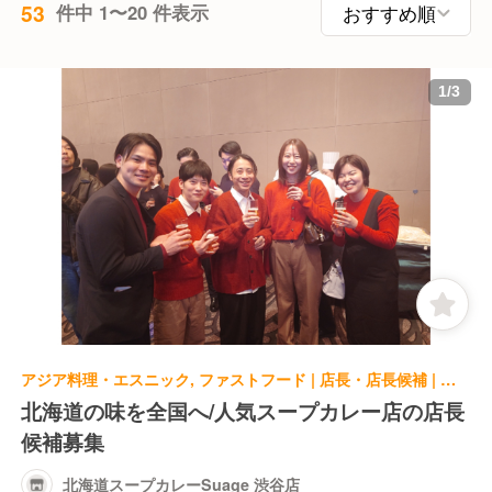
53
件中 1〜20 件表示
1
/
3
アジア料理・エスニック, ファストフード | 店長・店長候補 | 北海道スープカレーSuage 渋谷店
北海道の味を全国へ/人気スープカレー店の店長
候補募集
北海道スープカレーSuage 渋谷店