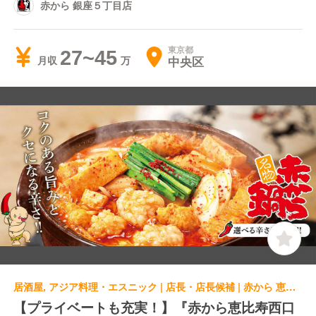
赤から 銀座５丁目店
東京都
27~45
中央区
月収
居酒屋, アジア料理・エスニック | 店長・店長候補 | 赤から 恵比寿西口店
【プライベートも充実！】『赤から恵比寿西口