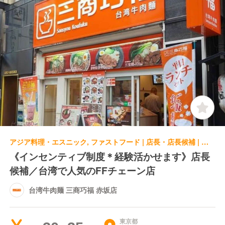
アジア料理・エスニック, ファストフード | 店長・店長候補 | 台湾牛肉麺 三商巧福 赤坂店
《インセンティブ制度＊経験活かせます》店長
候補／台湾で人気のFFチェーン店
台湾牛肉麺 三商巧福 赤坂店
東京都