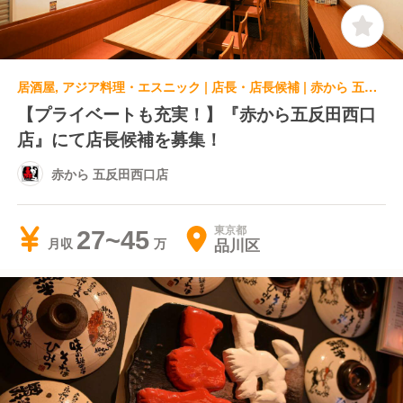
居酒屋, アジア料理・エスニック | 店長・店長候補 | 赤から 五反田西口店
【プライベートも充実！】『赤から五反田西口
店』にて店長候補を募集！
赤から 五反田西口店
東京都
27~45
品川区
月収