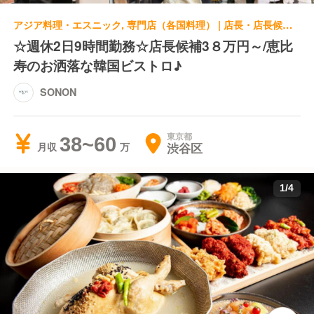
アジア料理・エスニック, 専門店（各国料理） | 店長・店長候補 | SONON
☆週休2日9時間勤務☆店長候補3８万円～/恵比
寿のお洒落な韓国ビストロ♪
SONON
東京都
38~60
渋谷区
月収
1
/
4