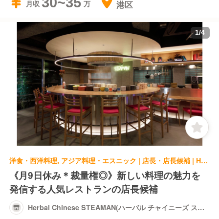
30~35
港区
月収
1
/
4
洋食・西洋料理, アジア料理・エスニック | 店長・店長候補 | Herbal Chinese STEAMAN(ハーバル チャイニーズ スチーマン)
《月9日休み＊裁量権◎》新しい料理の魅力を
発信する人気レストランの店長候補
Herbal Chinese STEAMAN(ハーバル チャイニーズ スチ
ーマン)