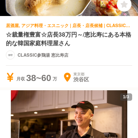
居酒屋, アジア料理・エスニック | 店長・店長候補 | CLASSIC参鶏湯 恵比寿店
☆裁量権豊富☆店長38万円～/恵比寿にある本格
的な韓国家庭料理屋さん
CLASSIC参鶏湯 恵比寿店
東京都
38~60
渋谷区
月収
1
/
3