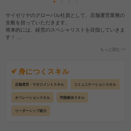
リーズナブルな価格でより良いものをお客様にお届け
するべく、日々安全と品質を追求。
サイゼリヤのグローバル社員として、店舗運営業務の
多くの方に毎日食べても飽きない、健康的なイタリア
全般を担っていただきます。
料理を楽しんでいただけるよう、今後も成長を続けて
将来的には、経営のスペシャリストを目指していきま
いきます。
す！
もっと読む
《入社後の流れ》
▼入社1年目▼
新人研修を経て店舗配属後、マニュアルに沿ってオペ
身につくスキル
レーションを習得します。
接客や調理の経験を重ね、食を通して豊かさを提供す
店舗運営・マネジメントスキル
コミュニケーションスキル
る経営の本質を学びます。
オペレーションスキル
問題解決スキル
▼入社2年目以降▼
ストアマネジャートレーニーとして、店舗運営責任者
リーダーシップ能力
を担います。
店舗運営業務をはじめ、人材育成や売上管理、食材管