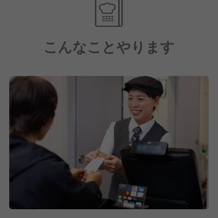
56.5％）
・ストックオプション制度（入社2年目以降の社員に
付与※条件あり）
こんなことやります
【豊富な研修制度で安心！】
未経験の方でも安心してスタートできるように、新入
社員研修は約1か月半しっかり実施します。社会人基
礎スキルを習得をできるだけでなく、店舗配属前に店
舗研修も実施します。
配属後も、フォローアップ研修や工場農場視察、役職
別研修、海外研修、外部研修など様々な研修があるの
で、着実に成長をしていくことが可能です。
サイゼリヤでは、社員一人ひとりの成長を支援し、目
標を持って働くことができる環境を整えています。
【愛され続ける自社商品の魅力】
当社では、食材の生産から加工、物流、提供まで自社
で行う「製造直販業」を取り入れています。