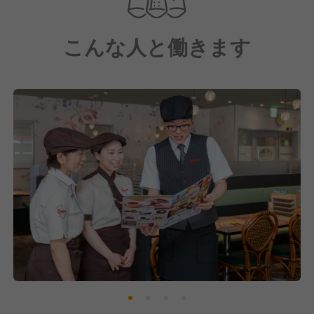
「日々の価値ある食事の提案と挑戦」を経営理念に掲
げ、
こんな人と働きます
日常生活の中で気軽にご利用いただけるよう、おいし
さとリーズナブルへの挑戦を続けています。
お客様一人ひとりが、ライフスタイルに合わせた食の
選択を行うことで、食を通して豊かさを提供していま
す。
食を通じた社会貢献に向けて、私たちと共に成長して
くていきませんか？