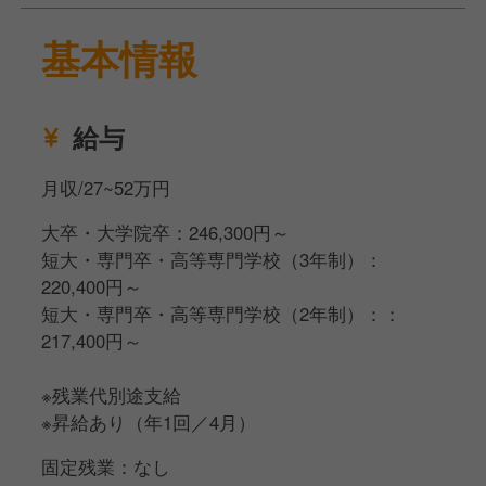
理などを実施します！
上長との定期的な面談やトレーニングを経て、店舗経
基本情報
営のスキルを磨いていきましょう。
▼入社4年目以降▼
給与
ストアマネジャーとして、店舗の経営を担います。
店舗運営の経験を活かし、新店舗の立ち上げや他部署
月収/27~52万円
の業務に携わるチャンスがあります。
様々な経験を通して、課題解決能力を高めることがで
大卒・大学院卒：246,300円～
きます。
短大・専門卒・高等専門学校（3年制）：
220,400円～
▼入社9年目以降▼
短大・専門卒・高等専門学校（2年制）：：
経営者の視点に立ち、自ら課題解決に取り組んでいた
217,400円～
だきます。
※残業代別途支給
※昇給あり（年1回／4月）
固定残業：なし