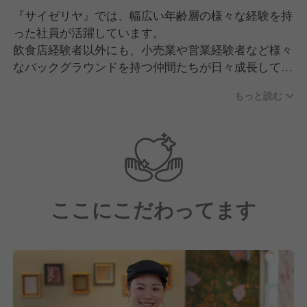
『サイゼリヤ』では、幅広い年齢層の様々な経験を持
った社員が活躍しています。
飲食店経験者以外にも、小売業や営業経験者など様々
なバックグラウンドを持つ仲間たちが日々成長してい
ます。
もっと読む
「人のため 正しく 仲良く」の基本理念に沿って、
互いに支え合う社風です。
中途入社者も新卒入社者と同様の研修を受ける機会が
あり、
同期入社の方と横の繋がりを作れる機会があります。
ここにこだわってます
困ったときには、地域の教育担当者や先輩社員がサポ
ートしてくれるので、経験が浅い方でも安心して働け
る環境です。
≪こんな方を歓迎します≫
・理念に共感し、会社と共に成長しつづけてくれる方
・接客が好きで、笑顔でお客様対応をできる方