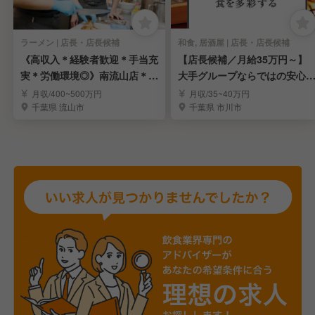
ラーメン | 店長・店長候補
和食, 居酒屋 | 店長・店長候補
《高収入＊経験者歓迎＊手当充
【店長候補／月給35万円～】
実＊労働環境◎》南流山店＊ラ
大手グループならではの安心
ーメン店長候補募集
境で長く活躍
月収/400~500万円
月収/35~40万円
千葉県 流山市
千葉県 市川市