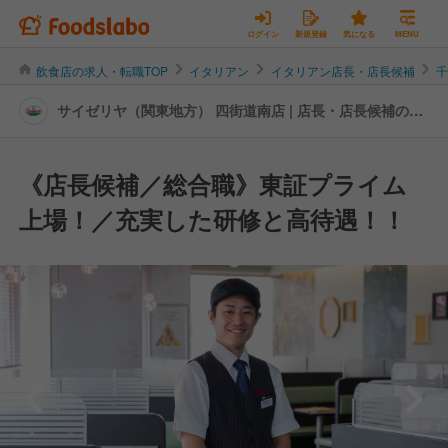
ログイン
新規登録
気になる
MENU
飲食店の求人・転職TOP
イタリアン
イタリアン店長・店長候補
サイゼリヤ（関東地方） 四街道南店 | 店長・店長候補の転
職・求人情報
《店長候補／総合職》東証プライム
上場！／充実した研修と高待遇！！