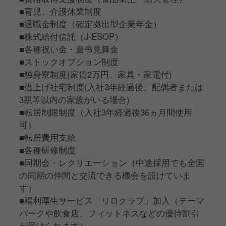
■育児、介護休業制度
■退職金制度（確定拠出型企業年金）
■株式給付信託（J-ESOP）
■各種祝い金・慶弔見舞金
■ストックオプション制度
■独身寮制度(家賃2万円、家具・家電付)
■借上げ社宅制度(入社3年経過後、配偶者または
3親等以内の家族がいる場合)
■転居制限制度（入社3年経過後36ヵ月間使用
可）
■転居費用支給
■各種研修制度
■同期会・レクリエーション（中途採用でも全国
の同期の仲間と交流できる機会を設けていま
す）
■福利厚生サービス「リロクラブ」加入（テーマ
パークや飲食店、フィットネスなどの優待割引
が受けられます）