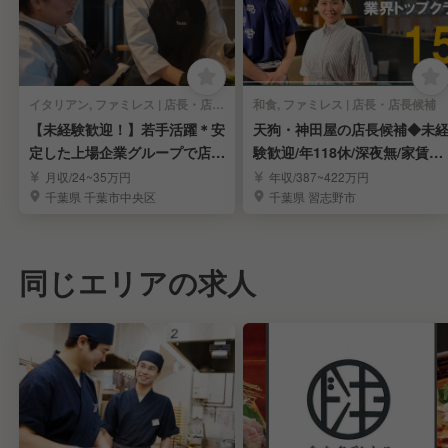
イタリアン, ファミレス | 店長・店長候補
和食, ファミレス | 店長・店長候補
【未経験歓迎！】若手活躍＊安
天狗・神田屋の店長候補◆未
定した上場企業グループで店長
験歓迎/年118休/深夜無/家賃補
を目指しませんか？
助半額/上場
月収/24~35万円
年収/387~422万円
千葉県 千葉市中央区
千葉県 習志野市
同じエリアの求人