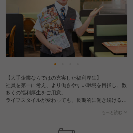
・協調性があり、チームワークを大切にできる方
・コミュニケーション能力に自信のある方
【大手企業ならではの充実した福利厚生】
社員を第一に考え、より働きやすい環境を目指し、数
多くの福利厚生をご用意。
ライフスタイルが変わっても、長期的に働き続けるこ
とが可能です。
もっと読む
・従業員食事補助制度（勤務時に50％オフで食事可
能）
・産休、育休制度（取得率：女性100％、男性