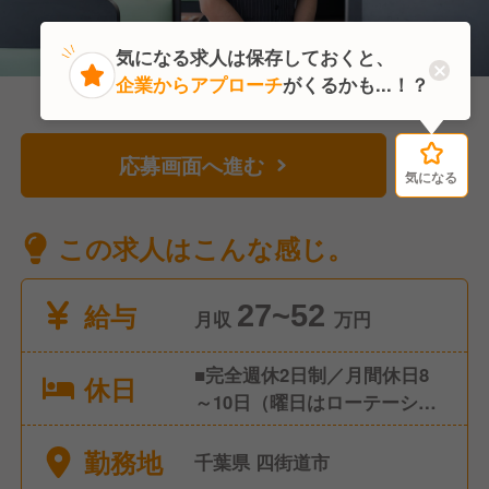
気になる求人は保存しておくと、
企業からアプローチ
がくるかも...！？
応募画面へ進む
気になる
気になる
この求人はこんな感じ。
給与
27~52
月収
万円
■完全週休2日制／月間休日8
休日
～10日（曜日はローテーショ
ン制） ■年間休日116日 ■年次
勤務地
有給休暇 入社6ヶ月後10日
千葉県 四街道市
（最大20日） ■年2回の4連休