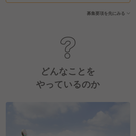
制度 ■産前産後休暇 ■傷病有
募集要項を先にみる
給休暇 ■介護休暇/子の看護休
暇 ■育児休業制度 ■育児期間
中（小学校3年生まで。事情に
応じて最長小学校6年生まで）
の時短勤務制度 ■深夜勤務免
除制度
どんなことを
やっているのか