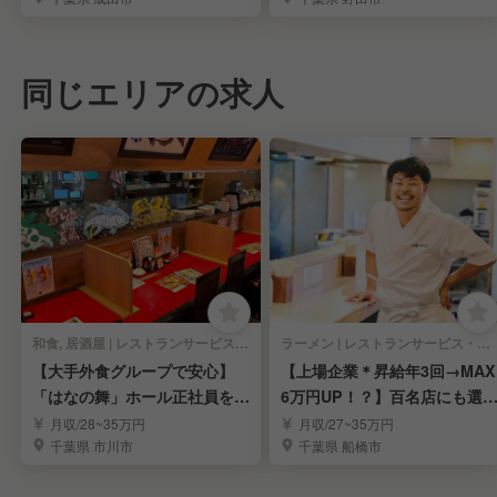
同じエリアの求人
和食, 居酒屋 | レストランサービス・ホールスタッフ
ラーメン | レストランサービス・ホールスタッフ
【大手外食グループで安心】
【上場企業＊昇給年3回→MAX
「はなの舞」ホール正社員を募
6万円UP！？】百名店にも選
集
れたラーメン屋
月収/28~35万円
月収/27~35万円
千葉県 市川市
千葉県 船橋市