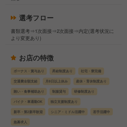
選考フロー
書類選考⇒1次面接⇒2次面接⇒内定(選考状況に
より変更あり)
お店の特徴
ボーナス・賞与あり
昇給制度あり
社宅・寮完備
交通費全額支給
月8日以上休み
産休・育休制度あり
賄い・食事補助あり
制服貸与
研修制度あり
バイク・車通勤OK
独立支援制度あり
新卒・第2新卒歓迎
シニア・ミドル活躍中
若手活躍中
急募求人