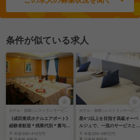
条件が似ている求人
ホテル・旅館 | レストランサービス・ホールスタッフ
ホテル・旅館 | レストランサービス・ホールスタッフ
《成田東武ホテルエアポート》
星4つ以上を目指す高級オーベ
経験者歓迎＊残業代別＊賞与あ
ルジュで、一流のサービスと
り＊福利厚生充実
術を磨こう
年収/330~410万円
年収/290~480万円
千葉県 成田市
千葉県 野田市