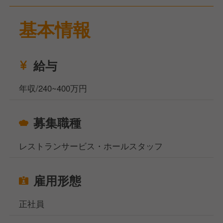
業務内容は、お客様のお出迎え・お見送り 、ご案内
基本情報
、料理や飲み物の配膳、備品補充などです。
接客が好きで、元気な方を歓迎します。
お休みは月9日です。オンオフを大切に働くことがで
きます。
給与
福利厚生として、社内研修制度、独立起業推進、社宅
年収/240~400万円
があります。
スキルアップのための研修を積極的に行っています。
募集職種
勤務時間は16:30～22:00なので、副業も可能です。
また、自分でビジネスをしたい方の相談・支援も行い
レストランサービス・ホールスタッフ
ます。
多彩な働き方を選べる環境が整っています。
雇用形態
当社サイト、フーズラボ・エージェントですがこのほ
かにも飲食店の求人を多数揃えております。
正社員
地元で働きたい方、都心部で働きたいけど引っ越しの
お金がなくて困っている方などなど…どんなお悩みも