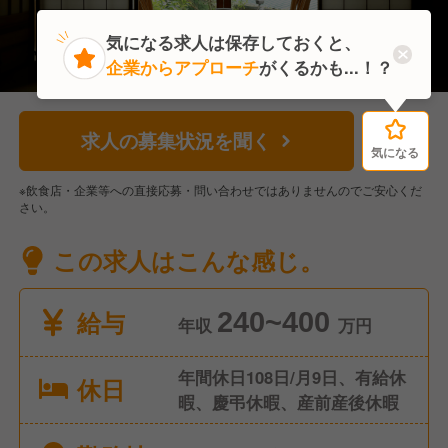
気になる求人は保存しておくと、
企業からアプローチ
がくるかも...！？
求人の募集状況を聞く
気になる
気になる
※飲食店・企業等への直接応募・問い合わせではありませんのでご安心くだ
さい。
この求人はこんな感じ。
給与
240~400
年収
万円
年間休日108日/月9日、有給休
休日
暇、慶弔休暇、産前産後休暇