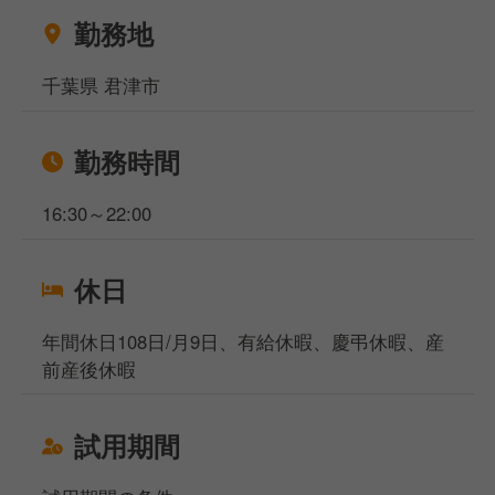
ご相談ください！
勤務地
相談窓口事務所は東京と大阪、名古屋になりますが、
WEB面談も実施しており、飲食専門の転職・就職の
千葉県 君津市
プロが対応いたしますのでご安心くださいませ。
勤務時間
16:30～22:00
休日
年間休日108日/月9日、有給休暇、慶弔休暇、産
前産後休暇
試用期間