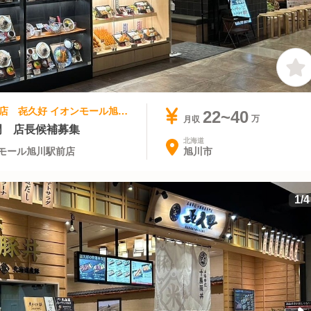
和食 | 店長・店長候補 | 北海道肉料理専門店 㐂久好 イオンモール旭川駅前店
22~40
月収
門 店長候補募集
北海道
旭川市
モール旭川駅前店
1
/
4