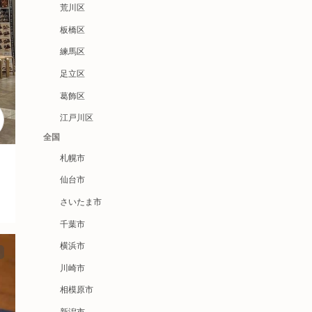
荒川区
板橋区
練馬区
足立区
葛飾区
江戸川区
全国
札幌市
仙台市
さいたま市
千葉市
横浜市
川崎市
相模原市
新潟市