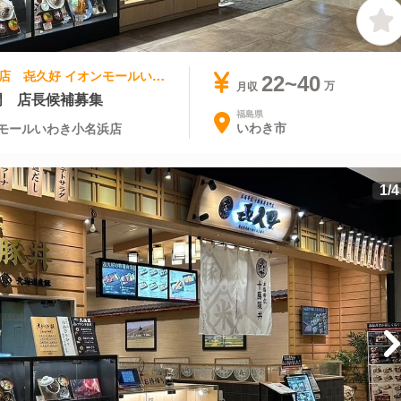
和食 | 店長・店長候補 | 北海道肉料理専門店 㐂久好 イオンモールいわき小名浜店
22~40
月収
門 店長候補募集
福島県
いわき市
モールいわき小名浜店
1
/
4