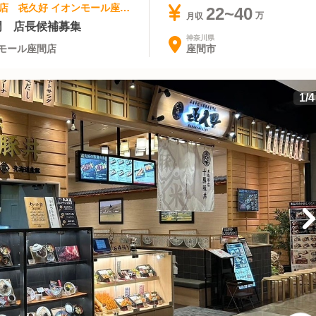
和食 | 店長・店長候補 | 北海道肉料理専門店 㐂久好 イオンモール座間店
22~40
月収
門 店長候補募集
神奈川県
座間市
モール座間店
1
/
4