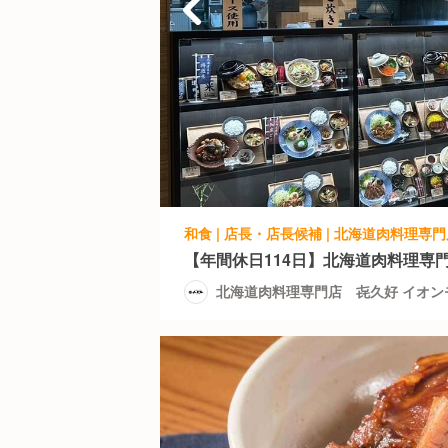
【年間休日114日】北海道肉料理専
北海道肉料理専門店 㐂久好 イオン