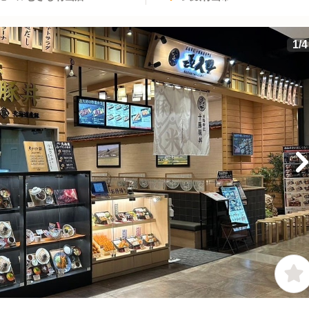
1
/
4