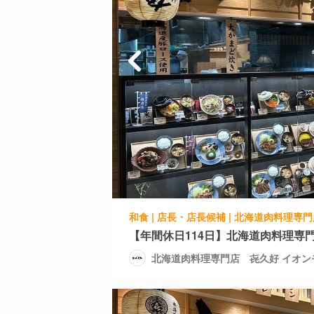
【年間休日114日】北海道肉料理専
北海道肉料理専門店 㐂久好 イオン