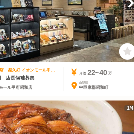
和食 | 店長・店長候補 | 北海道肉料理専門店 㐂久好 イオンモール甲府昭和店
22~40
月収
門 店長候補募集
山梨県
中巨摩郡昭和町
モール甲府昭和店
1
/
4