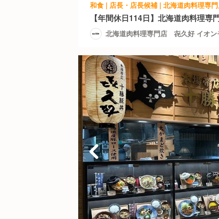
【年間休日114日】北海道肉料理専
北海道肉料理専門店 㐂久好 イオン