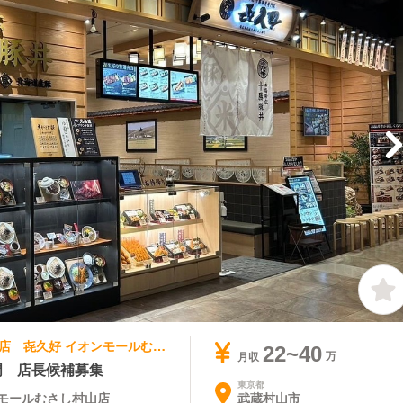
和食 | 店長・店長候補 | 北海道肉料理専門店 㐂久好 イオンモールむさし村山店
22~40
月収
門 店長候補募集
東京都
武蔵村山市
モールむさし村山店