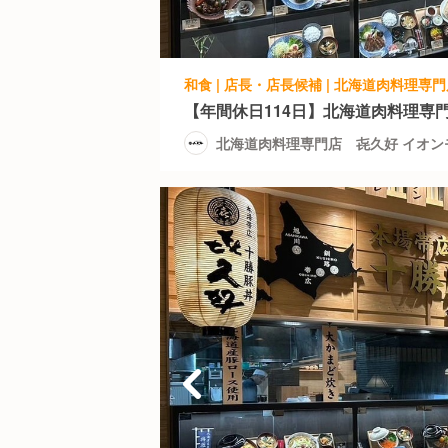
【年間休日114日】北海道肉料理専
北海道肉料理専門店 㐂久好 イオン