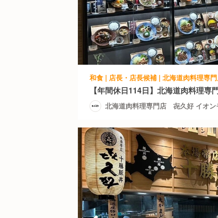
【年間休日114日】北海道肉料理専
北海道肉料理専門店 㐂久好 イオン