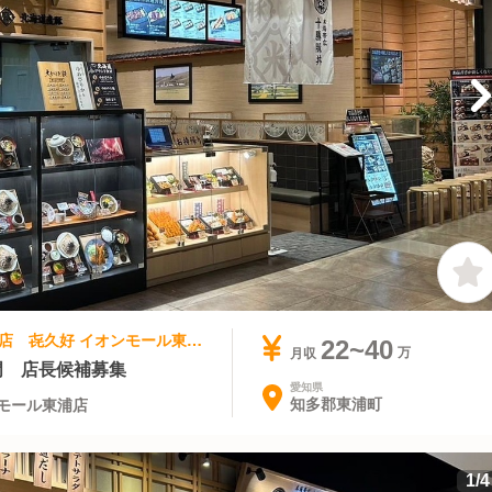
和食 | 店長・店長候補 | 北海道肉料理専門店 㐂久好 イオンモール東浦店
22~40
月収
門 店長候補募集
愛知県
知多郡東浦町
モール東浦店
1
/
4