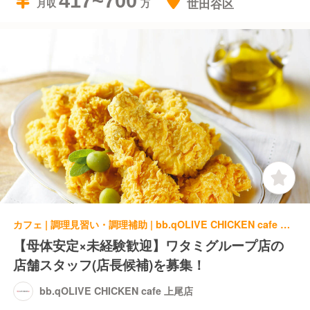
417~700
世田谷区
月収
カフェ | 調理見習い・調理補助 | bb.qOLIVE CHICKEN cafe 上尾店
【母体安定×未経験歓迎】ワタミグループ店の
店舗スタッフ(店長候補)を募集！
bb.qOLIVE CHICKEN cafe 上尾店