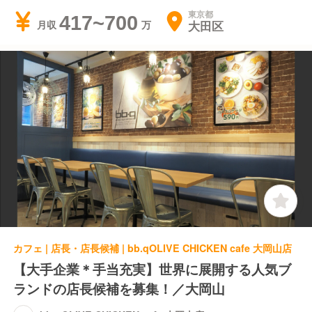
東京都
417~700
大田区
月収
カフェ | 店長・店長候補 | bb.qOLIVE CHICKEN cafe 大岡山店
【大手企業＊手当充実】世界に展開する人気ブ
ランドの店長候補を募集！／大岡山