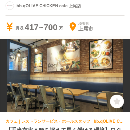
bb.qOLIVE CHICKEN cafe 上尾店
埼玉県
417~700
上尾市
月収
カフェ | レストランサービス・ホールスタッフ | bb.qOLIVE CHICKEN cafe 上尾店
【手当充実＊腰を据えて長く働ける環境】ワタ