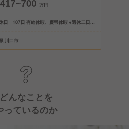
417~700
万円
休日 107日 有給休暇、慶弔休暇 ●週休二日制
フト制） ●産前産後休暇（取得・復帰実績あ
 ●育児休暇（取得・復帰実績あり）
県 川口市
どんなことを
やっているのか