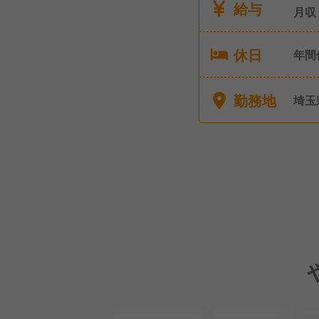
給与
月収
休日
年間
（シ
り）
勤務地
埼玉