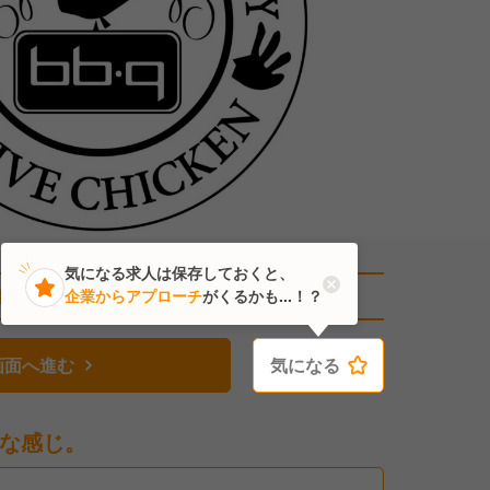
気になる求人は保存しておくと、
直近2人がこの求人を検討中
企業からアプローチ
がくるかも...！？
画面へ進む
気になる
気になる
な感じ。