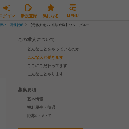
ログイン
新規登録
気になる
MENU
習い・調理補助
【母体安定×未経験歓迎】ワタミグループ店の店舗スタッフ(店長
この求人について
どんなことをやっているのか
こんな人と働きます
ここにこだわってます
こんなことやります
募集要項
基本情報
福利厚生・待遇
応募について