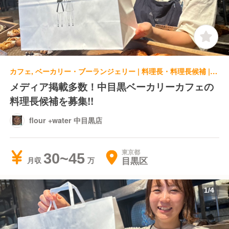
カフェ, ベーカリー・ブーランジェリー | 料理長・料理長候補 | flour +water 中目黒店
メディア掲載多数！中目黒ベーカリーカフェの
料理長候補を募集!!
flour +water 中目黒店
東京都
30~45
目黒区
月収
1
/
4