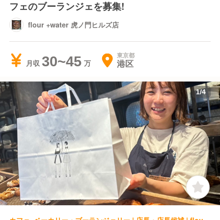
フェのブーランジェを募集!
flour +water 虎ノ門ヒルズ店
東京都
30~45
港区
月収
1
/
4