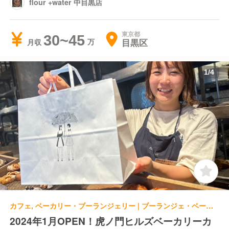
flour +water 中目黒店
東京都
30~45
目黒区
月収
1
/
4
カフェ, ベーカリー・ブーランジェリー | ブーランジェ・ベーカー | flour +water 虎ノ門ヒルズ店
2024年1月OPEN！虎ノ門ヒルズベーカリーカ