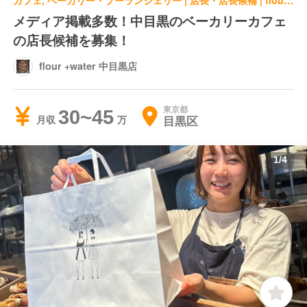
カフェ, ベーカリー・ブーランジェリー | 店長・店長候補 | flour +water 中目黒店
メディア掲載多数！中目黒のベーカリーカフェ
の店長候補を募集！
flour +water 中目黒店
東京都
30~45
目黒区
月収
1
/
4