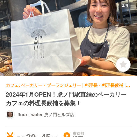
1
/
4
カフェ, ベーカリー・ブーランジェリー | 料理長・料理長候補 | flour +water 虎ノ門ヒルズ店
2024年1月OPEN！虎ノ門駅直結のベーカリー
カフェの料理長候補を募集！
flour +water 虎ノ門ヒルズ店
東京都