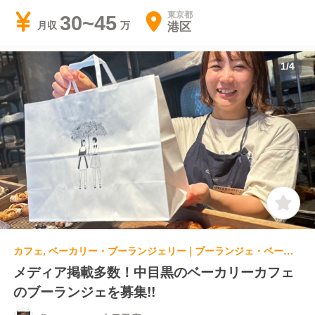
東京都
30~45
港区
月収
1
/
4
カフェ, ベーカリー・ブーランジェリー | ブーランジェ・ベーカー | flour +water 中目黒店
メディア掲載多数！中目黒のベーカリーカフェ
のブーランジェを募集!!