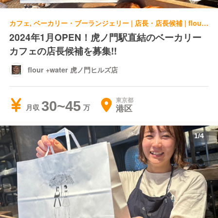
カフェ, ベーカリー・ブーランジェリー | 店長・店長候補 | flour +water 虎ノ門ヒルズ店
2024年1月OPEN！虎ノ門駅直結のベーカリー
カフェの店長候補を募集!!
flour +water 虎ノ門ヒルズ店
東京都
30~45
港区
月収
1
/
4