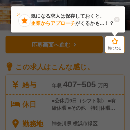
気になる求人は保存しておくと、
企業からアプローチ
がくるかも...！？
応募画面へ進む
気になる
気になる
この求人はこんな感じ。
給与
407~505
年収
万円
■公休月9日（シフト制） ■有
休日
給休暇 ■その他 特別休暇な
ど ※年間休日107日
勤務地
神奈川県 横浜市緑区