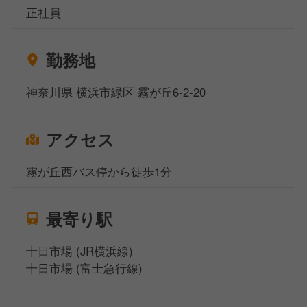
■接客業務
正社員
■ラーメンやサイドメニューの調理業務
■スタッフのマネジメント、店舗運営業務 など
勤務地
提供するラーメンや焼き飯の味付けなども店内で全て
行っています。基本的な仕事からスタートし、徐々に
神奈川県 横浜市緑区 霧が丘6-2-20
魁力屋ならではのやり方を覚えていってください。
アクセス
霧が丘西バス停から徒歩1分
最寄り駅
十日市場 (JR横浜線)
十日市場 (富士急行線)