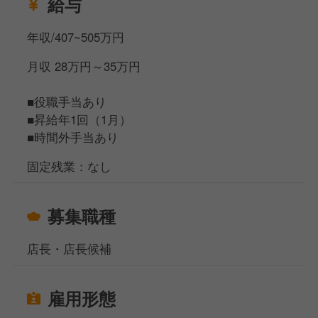
給与
帯の業務を担当
▲
年収/407~505万円
□リーダー（入社3カ月目途）
店舗内の全ポジションの見本として、スタッフやパー
月収 28万円～35万円
ト・アルバイトの方の育成を担当
▲
■役職手当あり
□スタッフ
■昇給年1回（1月）
約3カ月の研修期間で、店舗内の全ポジションを経験
■時間外手当あり
＜総合職（転勤あり）になれば、S店長以上も目指せ
固定残業：なし
ます＞
年1回実施される適性試験に合格すると、エリアマネ
募集職種
ジャーや営業部長、本社管理部門などのポジションに
も挑戦できる「総合職」へ転換となります。
店長・店長候補
──────────
★ 具体的な仕事内容
雇用形態
──────────