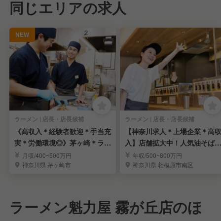
同じエリアの求人
NEW
ラーメン | 店長・店長候補
ラーメン | 店長・店長候補
《高収入＊経験者歓迎＊手当充
【神奈川求人＊上場企業＊高
実＊労働環境◎》茅ヶ崎＊ラー
入】店舗拡大中！人気油そば
メンの店長候補募集
門店「元祖油堂」
月収/400~500万円
年収/500~800万円
神奈川県 茅ヶ崎市
神奈川県 相模原市南区
ラーメン魁力屋 霧が丘店のほ