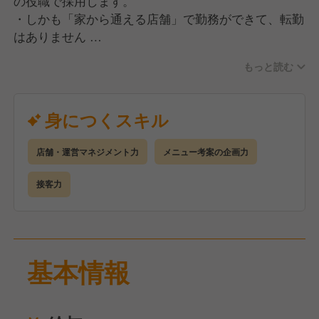
の役職で採用します。
・しかも「家から通える店舗」で勤務ができて、転勤
はありません
もっと読む
＜キャリアステップイメージ ※（）内は未経験入社
者の昇格目安期間＞
□S店長
身につくスキル
店長業務に加え、大型店・QSC（クオリティ・サー
ビス・クリンリネス）モデル店・複数店舗管理店長な
店舗・運営マネジメント力
メニュー考案の企画力
ど通常の店舗とは異なる任務も担当
▲
接客力
■店長（入社1年半～） ※今回の採用はここからスタ
ート！※
数値コントロールやマネジメントなど、店舗運営に関
わるあらゆる業務を担当
基本情報
▲
□時間帯責任者（入社1年目途）
日次店舗運営業務の正しい知識を備え、勤務する時間