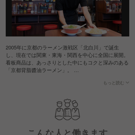
2005年に京都のラーメン激戦区「北白川」で誕生
し、現在では関東・東海・関西を中心に全国に展開。
看板商品は、あっさりとした中にもコクと深みのある
「京都背脂醬油ラーメン」。
老若男女問わずたくさんの方に食べていただけるどこ
もっと読む
か懐かしいラーメンとして支持をいただいています。
また郊外型店舗では駐車場・ボックス席もご用意して
おり、お子さま連れのお客様にも心地よくご利用いた
だける店舗づくりを行っています。
こんな人と働きます