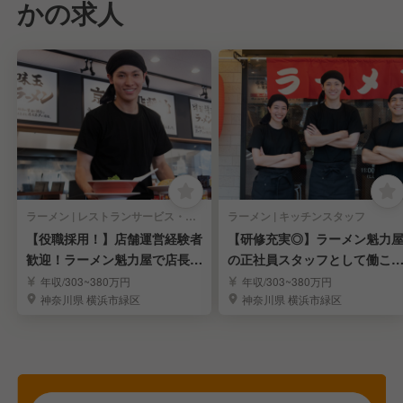
かの求人
ラーメン | レストランサービス・ホールスタッフ
ラーメン | キッチンスタッフ
【役職採用！】店舗運営経験者
【研修充実◎】ラーメン魁力
歓迎！ラーメン魁力屋で店長候
の正社員スタッフとして働こ
補として活躍！
う！
年収/303~380万円
年収/303~380万円
神奈川県 横浜市緑区
神奈川県 横浜市緑区