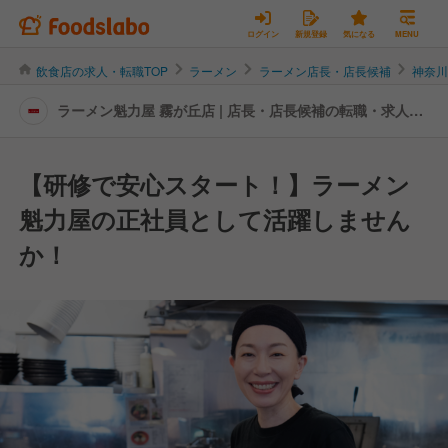
ログイン
新規登録
気になる
MENU
飲食店の求人・転職TOP
ラーメン
ラーメン店長・店長候補
神奈
ラーメン魁力屋 霧が丘店 | 店長・店長候補の転職・求人情
報
【研修で安心スタート！】ラーメン
魁力屋の正社員として活躍しません
か！