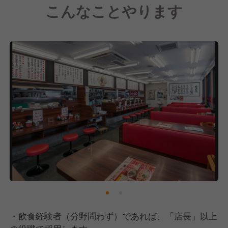
こんなことやります
「魁力屋がないと困る」
「魁力屋が近くにできて良かった！」
苦しい時期にも粘り強く新規出店を続けてこれたの
は、こうしたお客さまの声があったからです。そんな
嬉しい声をさらに増やし、社員のみなさんがより活躍
し自己実現できる場所を作るためにも、全国700店舗
は必ず実現させます。100年続く外食企業を目指し
て、これからの魁力屋を一緒に作ってくれる方とお会
いできることを楽しみにしています。
・飲食経験者（分野問わず）であれば、「店長」以上