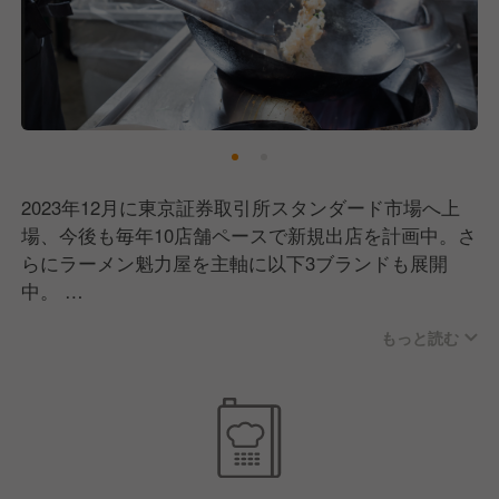
2023年12月に東京証券取引所スタンダード市場へ上
場、今後も毎年10店舗ペースで新規出店を計画中。さ
らにラーメン魁力屋を主軸に以下3ブランドも展開
中。
今後も新ブランド計画中で、ゆくゆくは海外出店も視
もっと読む
野に入れています！
ここ数年、飲食業界もかなり苦しい時期を過ごしまし
た。もちろん、魁力屋も例外ではありません。それで
も多くのお客さまが変わらず足を運んでくださったの
は、ずっと接客にこだわってきた成果だと思っていま
す。