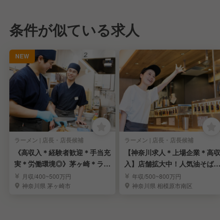
条件が似ている求人
NEW
ラーメン | 店長・店長候補
ラーメン | 店長・店長候補
《高収入＊経験者歓迎＊手当充
【神奈川求人＊上場企業＊高
実＊労働環境◎》茅ヶ崎＊ラー
入】店舗拡大中！人気油そば
メンの店長候補募集
門店「元祖油堂」
月収/400~500万円
年収/500~800万円
神奈川県 茅ヶ崎市
神奈川県 相模原市南区