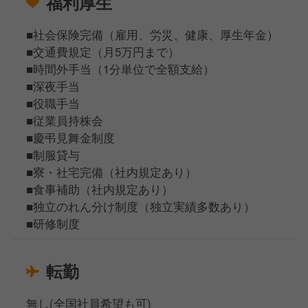
福利厚生
■社会保険完備（雇用、労災、健康、厚生年金）
■交通費規定（月5万円まで）
■時間外手当（1分単位で全額支給）
■深夜手当
■役職手当
■従業員持株会
■慶弔見舞金制度
■制服貸与
■寮・社宅完備（社内規定あり）
■食事補助（社内規定あり）
■独立のれん分け制度（独立実績多数あり）
■研修制度
転勤
無し(全国社員希望も可)