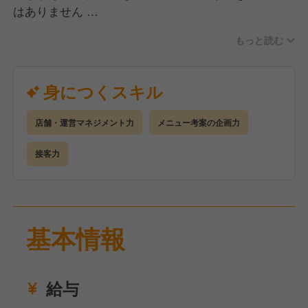
はありません
もっと読む
＜キャリアステップイメージ ※（）内は未経験入社
者の昇格目安期間＞
□S店長
身につくスキル
店長業務に加え、大型店・QSC（クオリティ・サー
ビス・クリンリネス）モデル店・複数店舗管理店長な
店舗・運営マネジメント力
メニュー考案の企画力
ど通常の店舗とは異なる任務も担当
▲
接客力
■店長（入社1年半～） ※今回の採用はここからスタ
ート！※
数値コントロールやマネジメントなど、店舗運営に関
わるあらゆる業務を担当
基本情報
▲
□時間帯責任者（入社1年目途）
日次店舗運営業務の正しい知識を備え、勤務する時間
給与
帯の業務を担当
▲