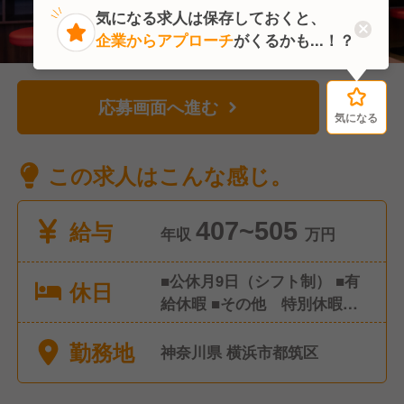
気になる求人は保存しておくと、
企業からアプローチ
がくるかも...！？
応募画面へ進む
気になる
気になる
この求人はこんな感じ。
給与
407~505
年収
万円
■公休月9日（シフト制） ■有
休日
給休暇 ■その他 特別休暇な
ど ※年間休日107日
勤務地
神奈川県 横浜市都筑区