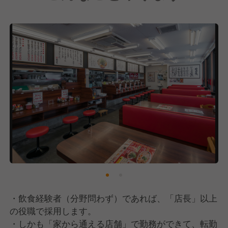
「魁力屋がないと困る」
「魁力屋が近くにできて良かった！」
苦しい時期にも粘り強く新規出店を続けてこれたの
は、こうしたお客さまの声があったからです。そんな
嬉しい声をさらに増やし、社員のみなさんがより活躍
し自己実現できる場所を作るためにも、全国700店舗
は必ず実現させます。100年続く外食企業を目指し
て、これからの魁力屋を一緒に作ってくれる方とお会
いできることを楽しみにしています。
・飲食経験者（分野問わず）であれば、「店長」以上
の役職で採用します。
・しかも「家から通える店舗」で勤務ができて、転勤