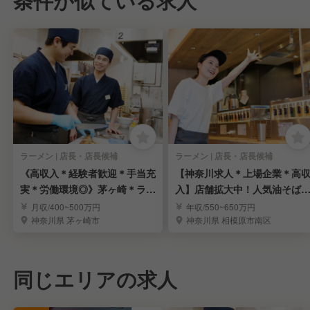
条件が似ている求人
ラーメン | 店長・店長候補
ラーメン | 店長・店長候補
《高収入＊経験者歓迎＊手当充
【神奈川求人＊上場企業＊高
実＊労働環境◎》茅ヶ崎＊ラー
入】店舗拡大中！人気油そば
メンの店長候補募集
門店「元祖油堂」
月収/400~500万円
年収/550~650万円
神奈川県 茅ヶ崎市
神奈川県 相模原市南区
同じエリアの求人