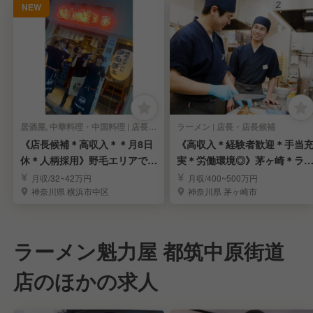
NEW
居酒屋, 中華料理・中国料理 | 店長・店長候補
ラーメン | 店長・店長候補
《店長候補＊高収入＊＊月8日
《高収入＊経験者歓迎＊手当
休＊人柄採用》野毛エリアで根
実＊労働環境◎》茅ヶ崎＊ラ
付く人気の大衆酒場
メンの店長候補募集
月収/32~42万円
月収/400~500万円
神奈川県 横浜市中区
神奈川県 茅ヶ崎市
ラーメン魁力屋 都筑中原街道
店のほかの求人