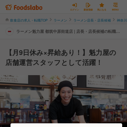
ログイン
新規登録
気になる
MENU
飲食店の求人・転職TOP
ラーメン
ラーメン店長・店長候補
神奈
ラーメン魁力屋 都筑中原街道店 | 店長・店長候補の転職・
求人情報
【月9日休み×昇給あり！】魁力屋の
店舗運営スタッフとして活躍！