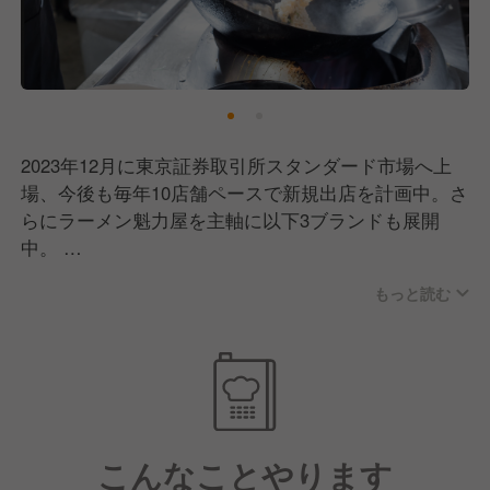
2023年12月に東京証券取引所スタンダード市場へ上
場、今後も毎年10店舗ペースで新規出店を計画中。さ
らにラーメン魁力屋を主軸に以下3ブランドも展開
中。
今後も新ブランド計画中で、ゆくゆくは海外出店も視
もっと読む
野に入れています！
ここ数年、飲食業界もかなり苦しい時期を過ごしまし
た。もちろん、魁力屋も例外ではありません。それで
も多くのお客さまが変わらず足を運んでくださったの
は、ずっと接客にこだわってきた成果だと思っていま
す。
こんなことやります