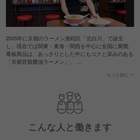
2005年に京都のラーメン激戦区「北白川」で誕生
し、現在では関東・東海・関西を中心に全国に展開。
看板商品は、あっさりとした中にもコクと深みのある
「京都背脂醬油ラーメン」。
老若男女問わずたくさんの方に食べていただけるどこ
もっと読む
か懐かしいラーメンとして支持をいただいています。
また郊外型店舗では駐車場・ボックス席もご用意して
おり、お子さま連れのお客様にも心地よくご利用いた
だける店舗づくりを行っています。
こんな人と働きます