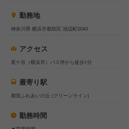
■スタッフのマネジメント、店舗運営業務 など
勤務地
提供するラーメンや焼き飯の味付けなども店内で全て
行っています。基本的な仕事からスタートし、徐々に
神奈川県 横浜市都筑区 池辺町2043
魁力屋ならではのやり方を覚えていってください。
アクセス
星ケ谷（横浜市）バス停から徒歩1分
最寄り駅
都筑ふれあいの丘 (グリーンライン)
勤務時間
▼営業時間