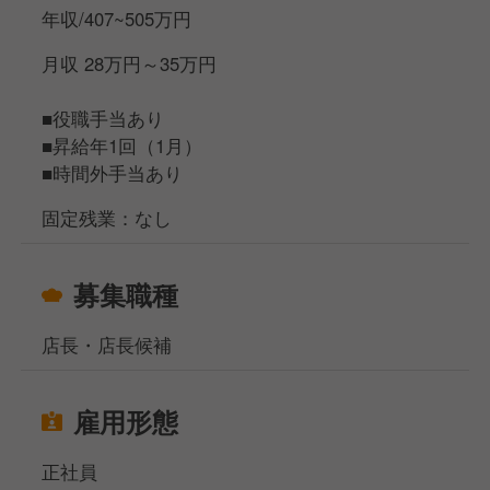
年収/407~505万円
□リーダー（入社3カ月目途）
店舗内の全ポジションの見本として、スタッフやパー
月収 28万円～35万円
ト・アルバイトの方の育成を担当
▲
■役職手当あり
□スタッフ
■昇給年1回（1月）
約3カ月の研修期間で、店舗内の全ポジションを経験
■時間外手当あり
＜総合職（転勤あり）になれば、S店長以上も目指せ
固定残業：なし
ます＞
年1回実施される適性試験に合格すると、エリアマネ
募集職種
ジャーや営業部長、本社管理部門などのポジションに
も挑戦できる「総合職」へ転換となります。
店長・店長候補
──────────
★ 具体的な仕事内容
雇用形態
──────────
■接客業務
正社員
■ラーメンやサイドメニューの調理業務