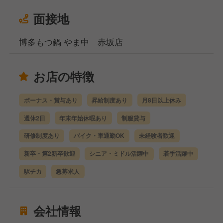
面接地
博多もつ鍋 やま中 赤坂店
お店の特徴
ボーナス・賞与あり
昇給制度あり
月8日以上休み
週休2日
年末年始休暇あり
制服貸与
研修制度あり
バイク・車通勤OK
未経験者歓迎
新卒・第2新卒歓迎
シニア・ミドル活躍中
若手活躍中
駅チカ
急募求人
会社情報