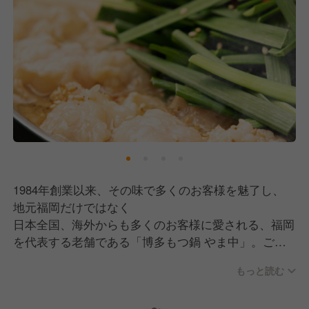
1984年創業以来、その味で多くのお客様を魅了し、
地元福岡だけではなく
日本全国、海外からも多くのお客様に愛される、福岡
を代表する老舗である「博多もつ鍋 やま中」。ご来
店頂いたお客様に期待以上の感動と価値を
もっと読む
提供し、やま中でしか味わえない一生の思い出を提供
すること。そして地元福岡の皆様の自慢の施設であり