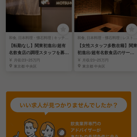
和食, 日本料理・懐石料理 | キッチンスタッフ
和食, 日本料理・懐石料理 | レストランサービス・ホールスタッフ
【転勤なし】関東初進出/超有
【女性スタッフ多数在籍】関
名飲食店の調理スタッフを募
初進出/超有名飲食店のサービ
集！
ススタッフを募集！
月収/23~25万円
月収/23~25万円
東京都 中央区
東京都 中央区