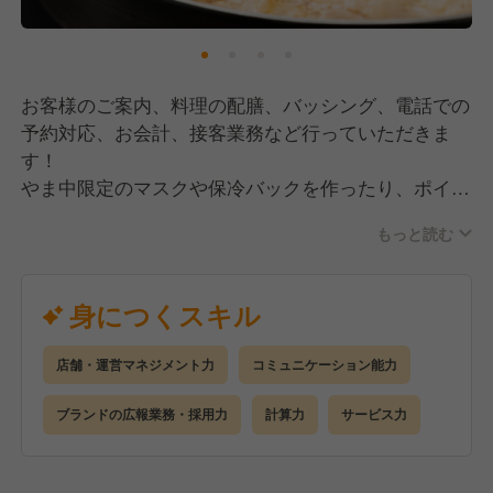
お客様のご案内、料理の配膳、バッシング、電話での
予約対応、お会計、接客業務など行っていただきま
す！
やま中限定のマスクや保冷バックを作ったり、ポイン
トカード制度や各店でコース料理決めたりと、積極的
もっと読む
に話し合いをして、より良いお店作りのために意見も
沢山言っていただきたいです！
身につくスキル
店舗・運営マネジメント力
コミュニケーション能力
ブランドの広報業務・採用力
計算力
サービス力