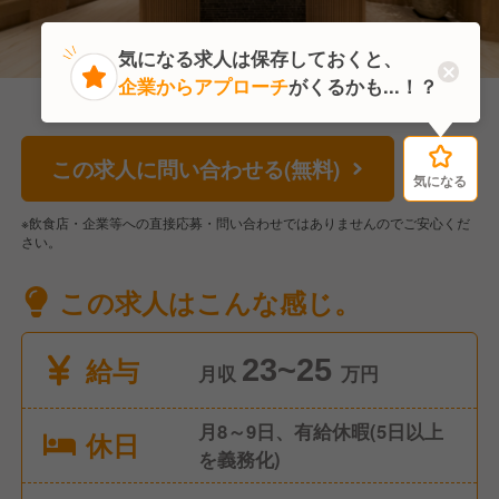
気になる求人は保存しておくと、
企業からアプローチ
がくるかも...！？
この求人に問い合わせる(無料)
気になる
気になる
※飲食店・企業等への直接応募・問い合わせではありませんのでご安心くだ
さい。
この求人はこんな感じ。
給与
23~25
月収
万円
月8～9日、有給休暇(5日以上
休日
を義務化)