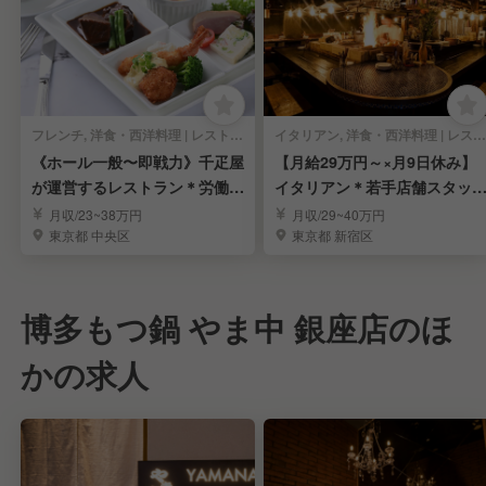
フレンチ, 洋食・西洋料理 | レストランサービス・ホールスタッフ
イタリアン, 洋食・西洋料理 | レストランサービス・ホールスタッフ
《ホール一般〜即戦力》千疋屋
【月給29万円～×月9日休み】
が運営するレストラン＊労働環
イタリアン＊若手店舗スタッ
境安定＊賞与年3回
募集
月収/23~38万円
月収/29~40万円
東京都 中央区
東京都 新宿区
博多もつ鍋 やま中 銀座店のほ
かの求人