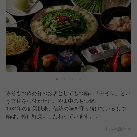
みそもつ鍋発祥のお店としてもつ鍋に「みそ味」とい
う文化を根付かせた、やま中のもつ鍋。
1984年の創業以来、伝統の味を守り続けているもつ
鍋は、特に鮮度にこだわっています。
雑味や臭みのない、ほどよく脂がのった国産牛の小腸
もっと読む
のみを厳選し、食べ応えのあるサイズで提供している