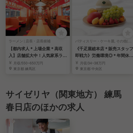
ラーメン | 店長・店長候補
パティスリー・ケーキ屋, その他(料理ジャンル) | 店長・店長候補
【都内求人＊上場企業＊高収
《千疋屋総本店＊販売スタッ
入】店舗拡大中！人気家系ラー
即戦力》労働環境◎＊年間休1
メン「町田商店」
15日＊賞与年3回
月収/550~650万円
月収/34~38万円
東京都 練馬区
東京都 中央区
サイゼリヤ（関東地方） 練馬
春日店のほかの求人