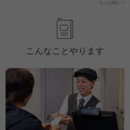
もっと読む
・従業員食事補助制度（勤務時に50％オフで食事可
能）
・産休、育休制度（取得率：女性100％、男性
56.5％）
・ストックオプション制度（入社2年目以降の社員に
付与※条件あり）
こんなことやります
【豊富な研修制度で安心！】
未経験の方でも安心してスタートできるように、新入
社員研修は約1か月半しっかり実施します。社会人基
礎スキルを習得をできるだけでなく、店舗配属前に店
舗研修も実施します。
配属後も、フォローアップ研修や工場農場視察、役職
別研修、海外研修、外部研修など様々な研修があるの
で、着実に成長をしていくことが可能です。
サイゼリヤでは、社員一人ひとりの成長を支援し、目
標を持って働くことができる環境を整えています。