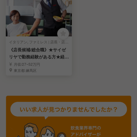
イタリアン, ファミレス | 店長・店長候補
《店長候補/総合職》★サイゼ
リヤで勤務経験がある方★経営
のスペシャリストへ
月収/27~52万円
東京都 練馬区