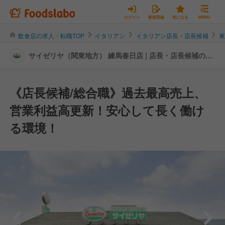
ログイン
新規登録
気になる
MENU
飲食店の求人・転職TOP
イタリアン
イタリアン店長・店長候補
サイゼリヤ（関東地方） 練馬春日店 | 店長・店長候補の転
職・求人情報
《店長候補/総合職》過去最高売上、
営業利益高更新！安心して長く働け
る環境！