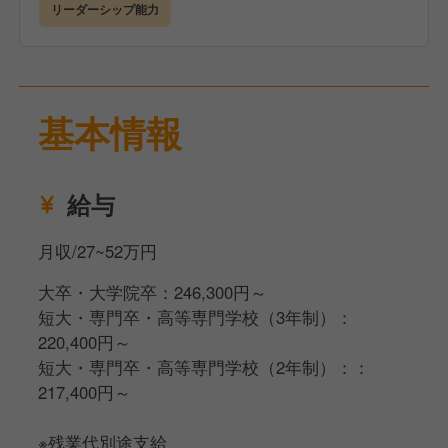
ストアマネジャートレーニーとして、店舗運営責任者
リーダーシップ能力
を担います。
店舗運営業務をはじめ、人材育成や売上管理、食材管
理などを実施します。
上長との定期的な面談やトレーニングを経て、店舗経
基本情報
営のスキルを磨いていきましょう。
▼入社4年目以降▼
給与
ストアマネジャーとして、店舗の経営を担います。
店舗運営の経験を活かし、新店舗の立ち上げや他部署
月収/27~52万円
の業務に携わるチャンスがあります。
様々な経験を通して、課題解決能力を高めることがで
大卒・大学院卒：246,300円～
きます。
短大・専門卒・高等専門学校（3年制）：
220,400円～
▼入社9年目以降▼
短大・専門卒・高等専門学校（2年制）：：
経営者の視点に立ち、自ら課題解決に取り組んでいた
217,400円～
だきます。
※残業代別途支給