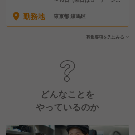
ン制） ■年間休日116日 ■年次
勤務地
有給休暇 入社6ヶ月後10日
東京都 練馬区
（最大20日） ■年2回の4連休
制度 ■産前産後休暇 ■傷病有
募集要項を先にみる
給休暇 ■介護休暇/子の看護休
暇 ■育児休業制度 ■育児期間
中（小学校3年生まで。事情に
応じて最長小学校6年生まで）
の時短勤務制度 ■深夜勤務免
除制度
どんなことを
やっているのか