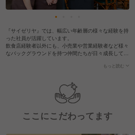
『サイゼリヤ』では、幅広い年齢層の様々な経験を持
った社員が活躍しています。
飲食店経験者以外にも、小売業や営業経験者など様々
なバックグラウンドを持つ仲間たちが日々成長してい
ます。
もっと読む
「人のため 正しく 仲良く」の基本理念に沿って、
互いに支え合う社風です。
中途入社者も新卒入社者と同様の研修を受ける機会が
あり、
同期入社の方と横の繋がりを作れる機会があります。
ここにこだわってます
困ったときには、地域の教育担当者や先輩社員がサポ
ートしてくれるので、経験が浅い方でも安心して働け
る環境です。