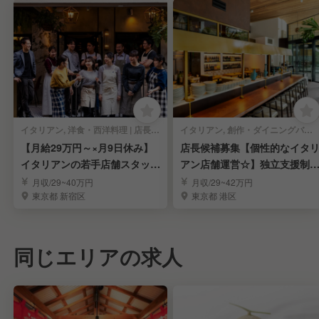
イタリアン, 洋食・西洋料理 | 店長・店長候補
イタリアン, 創作・ダイニングバー | 店長・店長候補
【月給29万円～×月9日休み】
店長候補募集【個性的なイタ
イタリアンの若手店舗スタッフ
アン店舗運営☆】独立支援制
募集
あり◎
月収/29~40万円
月収/29~42万円
東京都 新宿区
東京都 港区
同じエリアの求人