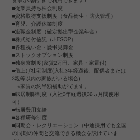
食事が5割引きで利用できます）
■従業員持ち株会制度
■資格取得支援制度（食品衛生・防火管理）
■育児、介護休業制度
■退職金制度（確定拠出型企業年金）
■株式給付信託（J-ESOP）
■各種祝い金・慶弔見舞金
■ストックオプション制度
■独身寮制度(家賃2万円、家具・家電付)
■借上げ社宅制度(入社3年経過後、配偶者または
3親等以内の家族がいる場合)
※家賃の約半額補助がでます。
■転居制限制度（入社3年経過後36ヵ月間使用
可）
■転居費用支給
■各種研修制度
■同期会・レクリエーション（中途採用でも全国
の同期の仲間と交流できる機会を設けていま