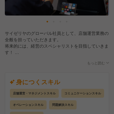
【愛されるづける自社商品の魅力】
当社では、食材の生産から加工、物流、提供まで自社
で行う「製造直販業」を取り入れています。
リーズナブルな価格でより良いものをお客様にお届け
するべく、日々安全と品質を追求。
サイゼリヤのグローバル社員として、店舗運営業務の
多くの方に毎日食べても飽きない、健康的なイタリア
全般を担っていただきます。
料理を楽しんでいただけるよう、今後も成長を続けて
将来的には、経営のスペシャリストを目指していきま
いきます。
す！
もっと読む
《入社後の流れ》
▼入社1年目▼
新人研修を経て店舗配属後、マニュアルに沿ってオペ
身につくスキル
レーションを習得します。
接客や調理の経験を重ね、食を通して豊かさを提供す
店舗運営・マネジメントスキル
コミュニケーションスキル
る経営の本質を学びます。
オペレーションスキル
問題解決スキル
▼入社2年目以降▼