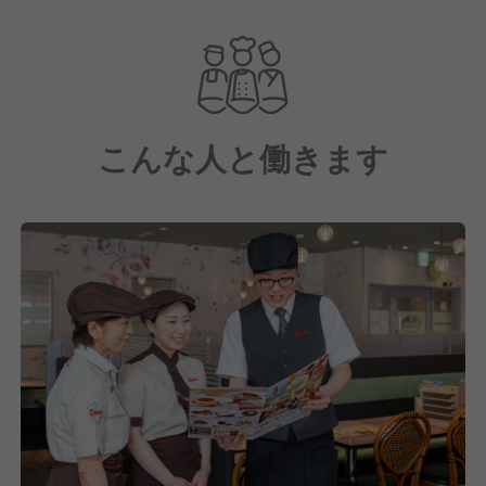
国内も徳島、愛媛、大分、函館と未出店地域に続々
OPEN！
「日々の価値ある食事の提案と挑戦」を経営理念に掲
げ、
こんな人と働きます
日常生活の中で気軽にご利用いただけるよう、おいし
さとリーズナブルへの挑戦を続けています。
お客様一人ひとりが、ライフスタイルに合わせた食の
選択を行うことで、食を通して豊かさを提供していま
す。
食を通じた社会貢献に向けて、私たちと共に成長して
くていきませんか？