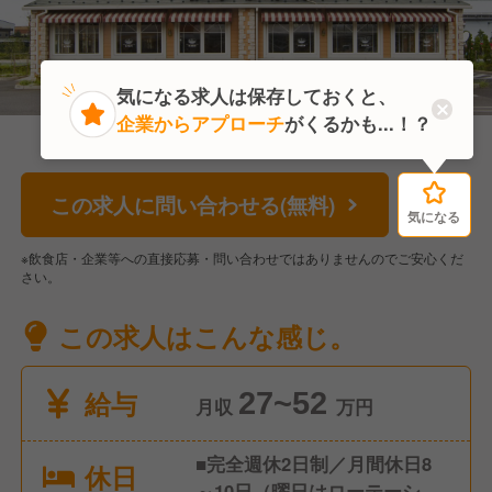
気になる求人は保存しておくと、
企業からアプローチ
がくるかも...！？
この求人に問い合わせる(無料)
気になる
気になる
※飲食店・企業等への直接応募・問い合わせではありませんのでご安心くだ
さい。
この求人はこんな感じ。
給与
27~52
月収
万円
■完全週休2日制／月間休日8
休日
～10日（曜日はローテーショ