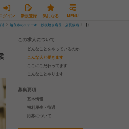
ログイン
新規登録
気になる
MENU
候補
姶良市のステーキ・鉄板焼き店長・店長候補
【鹿児島／みなし残業なし／
この求人について
どんなことをやっているのか
候
こんな人と働きます
ここにこだわってます
こんなことやります
募集要項
基本情報
福利厚生・待遇
応募について