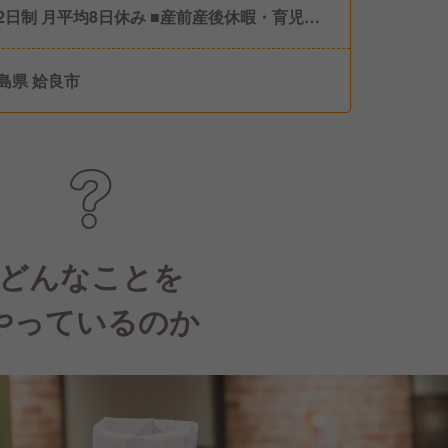
制 月平均8日休み ■産前産後休暇・育児休
実績あり/女性の取得率・復帰率100％！） ■
休暇（取得率100％！） ■介護休暇 ■慶弔休暇
島県 姶良市
別休暇
どんなことを
やっているのか