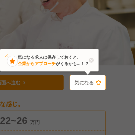
気になる求人は保存しておくと、
企業からアプローチ
がくるかも...！？
画面へ進む
気になる
気になる
な感じ。
22~26
万円