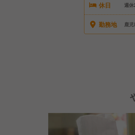
休日
週休2日
暇（
有給
勤務地
鹿児
■特