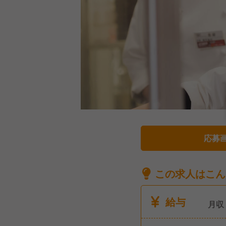
応募
この求人はこん
給与
月収