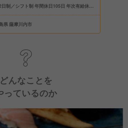
2日制／シフト制 年間休日105日 年次有給休暇
カ月経過後に10日付与） 育児休暇 産前産後休
介護休暇
島県 薩摩川内市
どんなことを
やっているのか