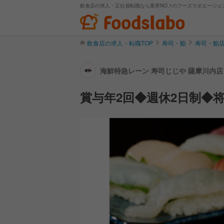
飲食店の求人・正社員転職なら業界NO.1のフーズラボエージェ
飲食店の求人・転職TOP
寿司・鮨
寿司・鮨
海鮮特急レーン 寿司じじや 薩摩川内店
賞与年2回◆週休2日制◆