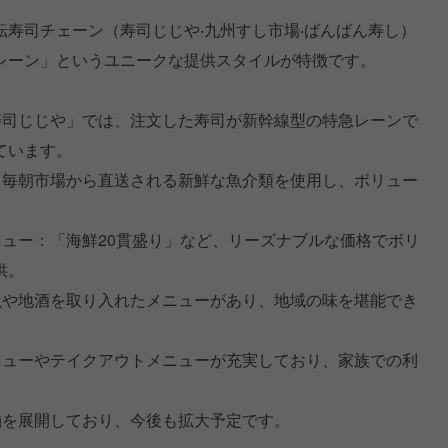
寿司チェーン（寿司じじや‧九州すし市場‧ばんばん寿し）
レーン」というユニークな提供スタイルが特徴です。
寿司じじや」では、注文した寿司が新幹線型の特急レーンで
ています。
：毎朝市場から直送される新鮮な魚介類を使用し、ボリュー
ニュー：「海鮮20貫盛り」など、リーズナブルな価格でボリ
供。
魚や地酒を取り入れたメニューがあり、地域の味を堪能でき
ニューやテイクアウトメニューが充実しており、家族での利
舗を展開しており、今後も拡大予定です。