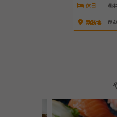
休日
週休
（6
暇 
勤務地
鹿児