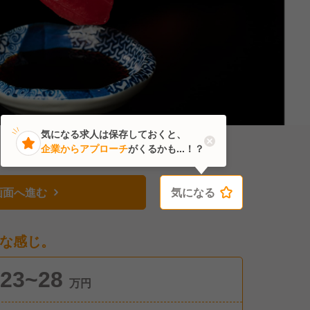
気になる求人は保存しておくと、
企業からアプローチ
がくるかも...！？
画面へ進む
気になる
気になる
な感じ。
23~28
万円