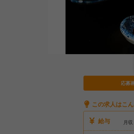
応募
この求人はこん
給与
月収