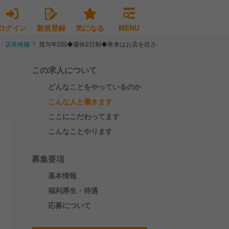
ログイン
新規登録
気になる
MENU
・店長候補
賞与年2回◆週休2日制◆将来はお店を任される存在へ。
この求人について
どんなことをやっているのか
こんな人と働きます
ここにこだわってます
こんなことやります
募集要項
基本情報
福利厚生・待遇
応募について