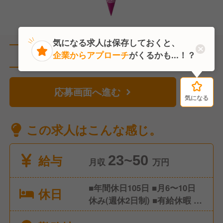
気になる求人は保存しておくと、
企業からアプローチ
がくるかも...！？
直近2人がこの求人を検討中
応募画面へ進む
気になる
気になる
この求人はこんな感じ。
給与
23~50
月収
万円
■年間休日105日 ■月6〜10日
休日
休み(週休2日制) ■有給休暇 ■
慶弔休暇 ■夏季休暇 ■冬季休