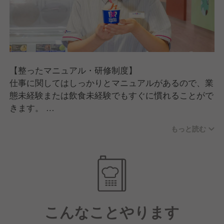
■勤務
職務を誠実に取り組み、他の従業員のお手本となるよ
うな勤務姿勢を見せる
■社員
【整ったマニュアル・研修制度】
社会人として自覚ある行動・振る舞いを意識し、円滑
仕事に関してはしっかりとマニュアルがあるので、業
な人間関係を構築する
態未経験または飲食未経験でもすぐに慣れることがで
きます。
■健康
また、店長としてキャリアを目指す場合は本部でトレ
体調・健康管理の重要性を理解して、欠勤にならない
もっと読む
ーニング研修もおこなっているので、着実にスキルア
ように心がける
ップが図れます。
【キャリアアップのチャンスあり】
運営元は現在、新規出店を積極的に進めています。
そのため、店長への昇進はもちろん、統括職などの新
こんなことやります
たなポストも目指せます！