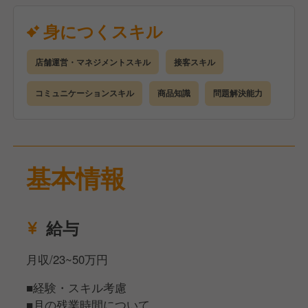
■ 接客・販売業務（お客様に好印象を与えるサービ
ス）
身につくスキル
■ 店舗清掃・修繕維持管理
■ スタッフコミュニケーション、シフト作成
店舗運営・マネジメントスキル
接客スキル
■ スタッフのスキルアップ・教育
■ 採用活動（募集掲出、受付、面接など）
コミュニケーションスキル
商品知識
問題解決能力
■ SC事務所や近隣店舗との連携
専門的なスキルは必要ないので、ご安心ください！
特に大切なのは、スタッフとの適切な距離感やバラン
基本情報
ス感覚を持つ「コミュニケーション力」です。
あなたの人柄や個性を活かし、お店を一緒に盛り上げ
給与
ていきましょう！
月収/23~50万円
■経験・スキル考慮
■月の残業時間について