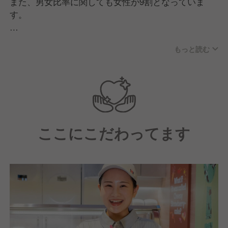
また、男女比率に関しても女性が9割となっていま
す。
職場に関しては明るい雰囲気で、アルバイトと一緒に
もっと読む
仲良く仕事をしています！
【職場の風土について】
仕事をする中で大切にしているのは、「人として成長
すること」です。
そして成長する中で大切にすることは以下の5つにな
ここにこだわってます
ります。
■接客
お客様ファーストで、元気で明るく、思いやりや清潔
感を意識する
■ルール
責任ある行動、そして定めたルールを遵守する