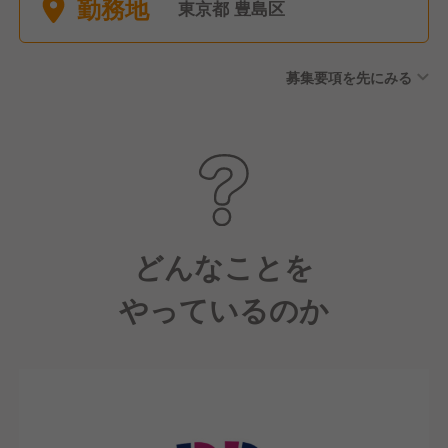
勤務地
暇 ■育休産休
東京都 豊島区
募集要項を先にみる
どんなことを
やっているのか