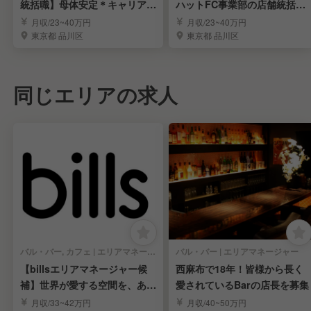
統括職】母体安定＊キャリアア
ハットFC事業部の店舗統括を
ップ＊経験者歓迎
募集｜東京・神奈川
月収/23~40万円
月収/23~40万円
東京都 品川区
東京都 品川区
同じエリアの求人
バル・バー, カフェ | エリアマネージャー
バル・バー | エリアマネージャー
【billsエリアマネージャー候
西麻布で18年！皆様から長く
補】世界が愛する空間を、あな
愛されているBarの店長を募集
たの手で。
月収/33~42万円
月収/40~50万円