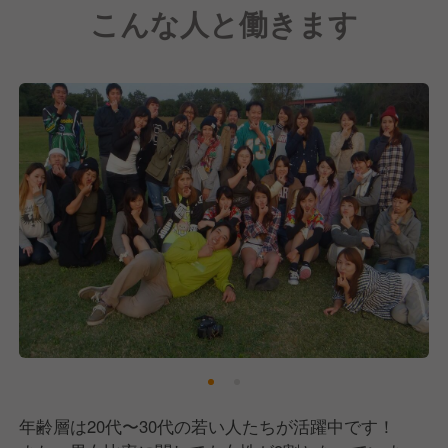
こんな人と働きます
そこで現在、事業拡大に向け、戦力強化のために積極
採用中です！
【サーティワンアイスクリームについて】
アメリカ発祥の世界最大級のアイスクリームチェーン
です。
現在、世界40カ国で7,300店舗以上、日本国内でも直
営・FC店を合わせて1,200店舗以上を展開していま
す。
私たち「有限会社ヒロシマ」は、当ブランドのFC加
盟店として関東エリアに20店舗以上を展開していま
す。
おかげさまで売上も順調に伸びており、今後もさらな
る拡大を目指します。
年齢層は20代〜30代の若い人たちが活躍中です！