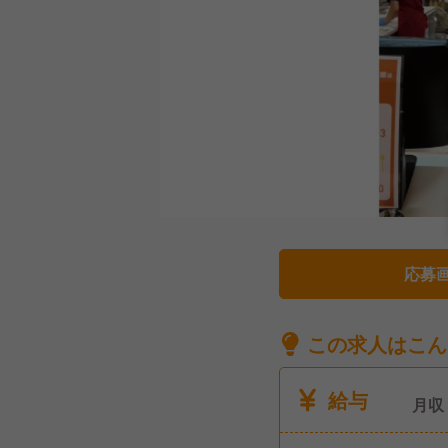
応募
この求人はこん
給与
月収