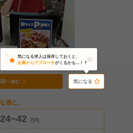
気になる求人は保存しておくと、
企業からアプローチ
がくるかも...！？
画面へ進む
気になる
気になる
な感じ。
24~42
万円