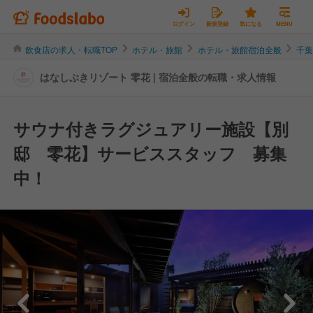
ログイン
新規登録
気になる
MENU
飲食店の求人・転職TOP
ホテル・旅館
ホテル・旅館宿泊全般
千
はなしぶきリゾート 零花 | 宿泊全般の転職・求人情報
サウナ付きラグジュアリー施設【別
邸 零花】サービススタッフ 募集
中！