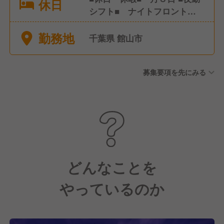
休日
シフト■ ナイトフロント以
外、無し ■時間外労働■ 有
勤務地
り その他リフレッシュ休暇
千葉県 館山市
募集要項を先にみる
どんなことを
やっているのか