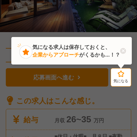
気になる求人は保存しておくと、
企業からアプローチ
がくるかも...！？
直近3人がこの求人を検討中
応募画面へ進む
気になる
気になる
この求人はこんな感じ。
給与
26~35
月収
万円
■休日・休暇■ 月８日 ■夜勤