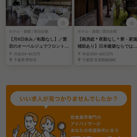
ホテル・旅館 | 宿泊全般
ホテル・旅館 | 宿泊全般
【月9日休み／転勤なし】／愛
【南房総＊夜勤なし＊寮・家
宕のオーベルジュでフロントス
補助あり】日本建築ならでは
タッフを募集
趣×現代的な快適さ
月収/24~40万円
年収/350~420万円
千葉県 野田市
千葉県 安房郡鋸南町