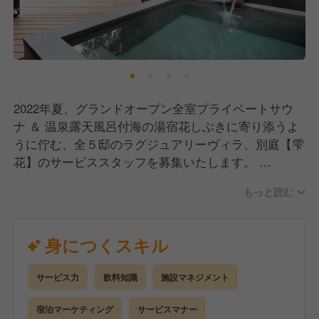
2022年夏、グランドオープン全室プライベートサウ
ナ ＆ 温泉露天風呂付海の湯宿花しぶきに寄り添うよ
うに佇む、全５邸のラグジュアリーヴィラ、別庭【雫
花】のサービススタッフを募集いたします。
お客様に至福のひとときをお届けする店舗づくりを、
もっと読む
満開の笑顔でおもてなし！当館は、あなたの経験に応
じてさまざまなお仕事に挑戦していける現場です。業
務内容としては、フロント業務、レストラン業務、店
身につくスキル
舗マネジメント全般、売スタッフ教育、サービス業務
全般などになります。
サービス力
飲料知識
施設マネジメント
宿泊マーケティング
サービスマナー