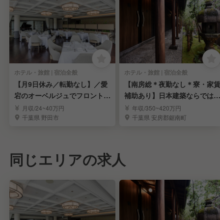
ホテル・旅館 | 宿泊全般
ホテル・旅館 | 宿泊全般
【月9日休み／転勤なし】／愛
【南房総＊夜勤なし＊寮・家
宕のオーベルジュでフロントス
補助あり】日本建築ならでは
タッフを募集
趣×現代的な快適さ
月収/24~40万円
年収/350~420万円
千葉県 野田市
千葉県 安房郡鋸南町
同じエリアの求人