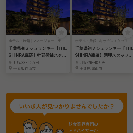
ホテル・旅館 | マネージャー・支配人・副支配人・女将
ホテル・旅館 | キッチンスタッフ
千葉県初ミシュランキー【THE
千葉県初ミシュランキー【TH
SHINRA森羅】幹部候補スタッ
SHINRA森羅】調理スタッフ募
フ募集中！
集
月収/33~50万円
月収/26~40万円
千葉県 館山市
千葉県 館山市