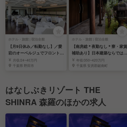
ホテル・旅館 | 宿泊全般
ホテル・旅館 | 宿泊全般
【月9日休み／転勤なし】／愛
【南房総＊夜勤なし＊寮・家
宕のオーベルジュでフロントス
補助あり】日本建築ならでは
タッフを募集
趣×現代的な快適さ
月収/24~40万円
年収/350~420万円
千葉県 野田市
千葉県 安房郡鋸南町
はなしぶきリゾート THE
SHINRA 森羅のほかの求人