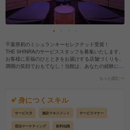
千葉県初のミシュランキーセレクテッド受賞！
THE SHINRAのサービススタッフを募集いたします。
お客様に至福のひとときをお届けする店舗づくりを、
満開の笑顔でおもてなし！当館は、あなたの経験に応
じてさまざまなお仕事に挑戦していける現場です。業
もっと読む
務内容としては、フロント業務、レストラン業務、店
舗マネジメント全般、売スタッフ教育、サービス業務
全般などになります。
身につくスキル
サービス力
施設マネジメント
サービスマナー
宿泊マーケティング
飲料知識