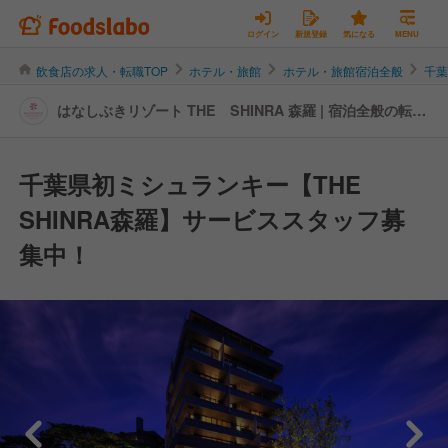
ログイン
新規登録
気になる
MENU
飲食店の求人・転職TOP
ホテル・旅館
ホテル・旅館宿泊全般
千
はなしぶきリゾート THE SHINRA 森羅 | 宿泊全般の転
職・求人情報
千葉県初ミシュランキー【THE
SHINRA森羅】サービススタッフ募
集中！