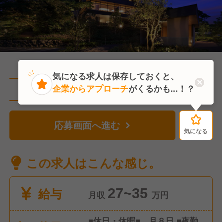
気になる求人は保存しておくと、
企業からアプローチ
がくるかも...！？
直近1人がこの求人を検討中
応募画面へ進む
気になる
気になる
この求人はこんな感じ。
給与
27~35
月収
万円
■休日・休暇■ 月８日 ■夜勤