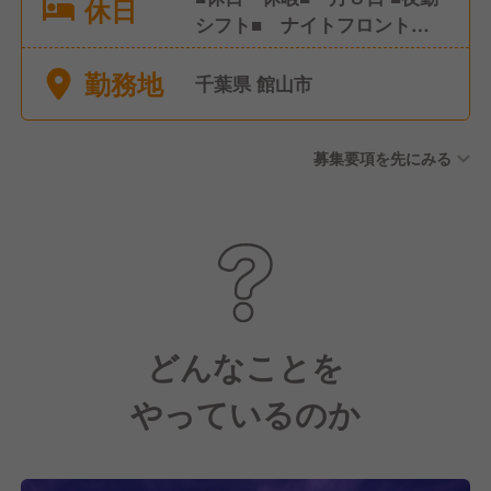
休日
シフト■ ナイトフロント以
外、無し ■時間外労働■ 有
勤務地
り その他リフレッシュ休暇
千葉県 館山市
募集要項を先にみる
どんなことを
やっているのか