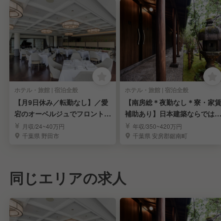
ホテル・旅館 | 宿泊全般
ホテル・旅館 | 宿泊全般
【月9日休み／転勤なし】／愛
【南房総＊夜勤なし＊寮・家
宕のオーベルジュでフロントス
補助あり】日本建築ならでは
タッフを募集
趣×現代的な快適さ
月収/24~40万円
年収/350~420万円
千葉県 野田市
千葉県 安房郡鋸南町
同じエリアの求人