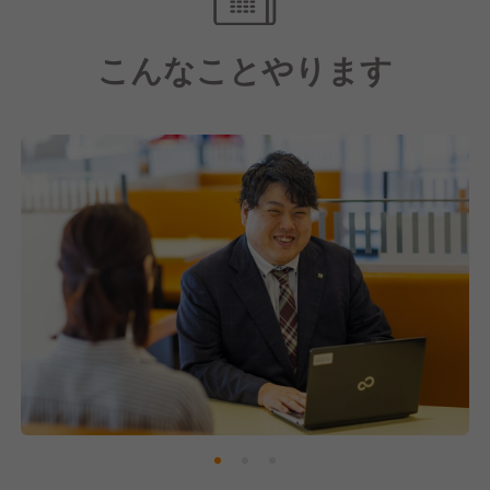
な接客・サービスを意識して、普通のラーメン屋さん
を超えた価値を提供していきます。
こんなことやります
【貧困問題解決のために"日本一"を目指す】
おかげさまで「どうとんぼり神座」も関西では知名度
を上げてきてはいますが、全国的にはまだまだこれか
らの段階です。
その中で私たちは"日本一"を目指して、日本全国どこ
にでも神座があるように10年で「700店舗出店」とい
う目標を掲げています。
その背景には、まだまだ解決されていない日本国内の
貧困問題にあります。
それを解決するために、どうとんぼり神座が「どこに
でも」あれば、おなかをすかせた子どもたちのサポー
トを24時間365日、どこの店舗でも行っていきたいと
本気で考えています。