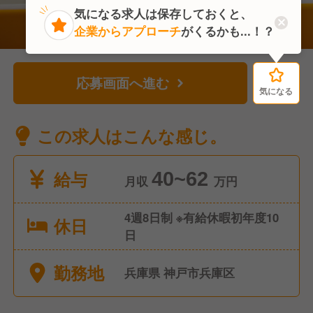
気になる求人は保存しておくと、
企業からアプローチ
がくるかも...！？
応募画面へ進む
気になる
気になる
この求人はこんな感じ。
給与
40~62
月収
万円
4週8日制 ※有給休暇初年度10
休日
日
勤務地
兵庫県 神戸市兵庫区