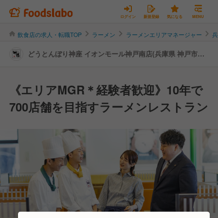
ログイン
新規登録
気になる
MENU
飲食店の求人・転職TOP
ラーメン
ラーメンエリアマネージャー
どうとんぼり神座 イオンモール神戸南店(兵庫県 神戸市兵
庫区) | エリアマネージャーの転職・求人情報
《エリアMGR＊経験者歓迎》10年で
700店舗を目指すラーメンレストラン