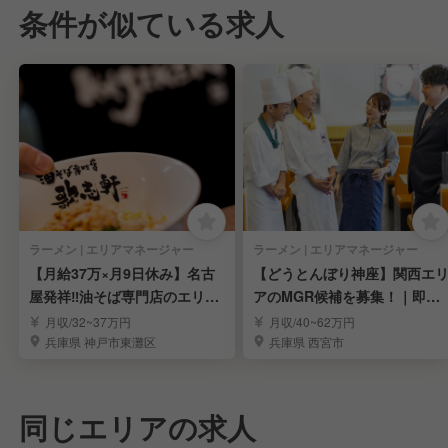
条件が似ている求人
ラーメン | エリアマネージャー
ラーメン | エリアマネージャー
【月給37万×月9日休み】名古
【どうとんぼり神座】関西エ
屋発祥‼油そば専門店のエリア
アのMGR候補を募集！｜即戦
マネージャー募集
力採用＊高給
月収/32~37万円
月収/40~62万円
兵庫県 神戸市東灘区
兵庫県 西宮市
同じエリアの求人