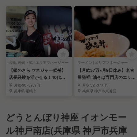
和食, 寿司・鮨 | エリアマネージャー
ラーメン | エリアマネージャー
【銀のさら マネジャー候補】
【月給37万×月9日休み】名古
店長経験を活かせる！40代積
屋発祥‼油そば専門店のエリア
極採用中
マネージャー募集
月収/30~39万円
月収/32~37万円
兵庫県 尼崎市
兵庫県 神戸市東灘区
どうとんぼり神座 イオンモー
ル神戸南店(兵庫県 神戸市兵庫