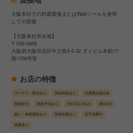
大阪本社での対面面接またはWebツールを使用
しての面接
【大阪本社所在地】
〒530-0005
大阪府大阪市北区中之島3-6-32 ダイビル本館17
階1706号室
お店の特徴
ボーナス・賞与あり
昇給制度あり
交通費全額支給
制服貸与
家族手当あり
月8日以上休み
週休2日
賄い・食事補助あり
研修制度あり
若手活躍中
急募求人