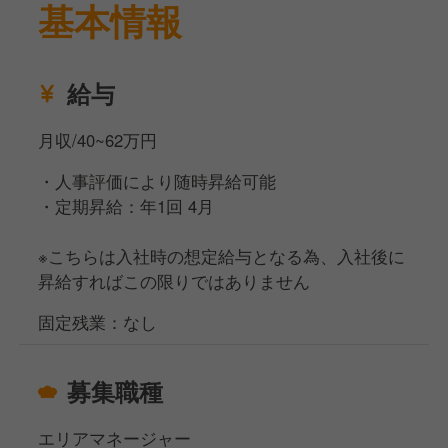
基本情報
ャーを目指していけることが特徴です。
弊社は「明るく楽しい社会づくりに貢献する」という
給与
企業理念のもと、お客様第一の方針を掲げています。
そのため、お客様の要望に対しては従業員一人一人に
月収/40~62万円
決裁権があります。
お客様の笑顔の為に、共に成長していただける方を募
・人事評価により随時昇給可能
集中です。
・定期昇給：年1回 4月
※こちらは入社時の想定給与となる為、入社後に
昇給すればこの限りではありません
固定残業：なし
募集職種
エリアマネージャー