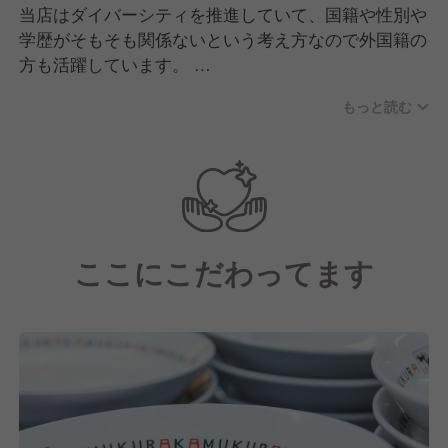
当店はダイバーシティを推進していて、国籍や性別や
学歴がそもそも関係ないという考え方なので外国籍の
方も活躍しています。
もっと読む
経験層でいうとラーメン業態やチェーン業態の方だけ
ではなく、レストランやホテルなど違う飲食業態出身
の方も多いです。
そのほか飲食完全未経験として、アパレルや全く違う
業界出身の方が多いのも特徴の一つといえます。
ここにこだわってます
また、キャスト(店舗で勤務する社員さん)やパート・
アルバイトさんを含めてお話しすると、女性比率が全
体の６割となっています。
女性比率が高いのはラーメン業界でいうと珍しいかも
しれませんが、店長やマネージャーとして活躍してい
る方も多いです！