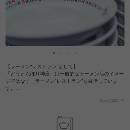
【職場の雰囲気について】
「美味しい食事は清潔な店内から」という方針のも
と、とにかく店内とキッチンは綺麗です。
そのため、働くスタッフも気持ちよく仕事ができるか
と思います。
また、大きな特徴としていえるのが、お客様の要望に
対しては従業員一人一人に決裁権があります。
これは「明るく楽しい社会づくりに貢献する」という
【ラーメン"レストラン"として】
企業理念のもと、お客様第一の方針を掲げている背景
「どうとんぼり神座」は一般的なラーメン店のイメー
があるからです。
ジではなく、ラーメン"レストラン"を目指していま
す。
お客様の笑顔の為に、共に成長していただける方を募
そのために当店では商品力だけではなく、接客・サー
集中です。
もっと読む
ビス力にも力を入れています！
ライバルはラーメン屋さんや飲食店ではありません。
ホテルや航空会社などホスピタリティある企業のよう