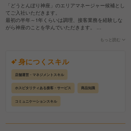
だからこそ私たちは、「明るく楽しい社会づくりに貢
「どうとんぼり神座」のエリアマネージャー候補とし
献する」為に"日本一"のラーメンレストランを目指し
てご入社いただきます。
ています。
最初の半年～1年くらいは調理、接客業務を経験しな
がら神座のことを学んでいただきます。
業務習得後にスタッフの教育、調理業務、売上収支管
もっと読む
理などの店舗運営に関する業務(＝店長業務)にも触れ
ていただきます。
その後、エリアマネージャーとしてご活躍いただくこ
身につくスキル
とを想定しております。
しっかりとした評価制度があり実力が正当に評価され
店舗運営・マネジメントスキル
る環境の為早い昇進も可能ですが、その過程でしっか
りとした教育を受けていただくのでご安心ください。
ホスピタリティある接客・サービス
商品知識
経験を積んでいる方であっても、しっかり初歩から業
コミュニケーションスキル
務をお教えします。
それにより、神座のことがよくわからず不安なまま、
という事態を防ぐことができます。
店舗や会社に対する理解を深めながらエリアマネージ