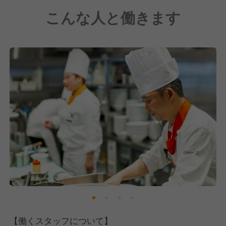
【どうとんぼり神座について】
こんな人と働きます
フレンチレストランのオーナーだった布施氏が開発し
た「誰もが毎日食べたくなる」おいしいラーメン
そして、ラーメン屋の概念を超えた接客とサービスを
提供するラーメン"レストラン"です。
1986年に1号店「道頓堀店」をオープン以来、当ブラ
ンドはおかげさまで神座は多くの方にご支持をいただ
けるブランドとなりました。
当初は関西エリアを中心に店舗展開をしてきました
が、現在は関東エリアや海外にも出店を進めており、
順調に事業拡大をしています！
【働くスタッフについて】