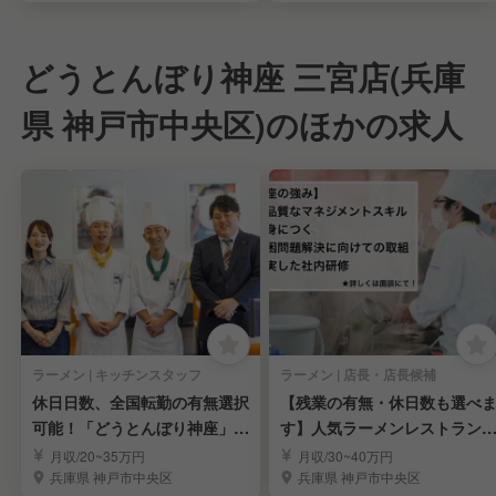
どうとんぼり神座 三宮店(兵庫
県 神戸市中央区)のほかの求人
ラーメン | キッチンスタッフ
ラーメン | 店長・店長候補
休日日数、全国転勤の有無選択
【残業の有無・休日数も選べ
可能！「どうとんぼり神座」キ
す】人気ラーメンレストラン
ッチンスタッフ☆
スタッフを募集！
月収/20~35万円
月収/30~40万円
兵庫県 神戸市中央区
兵庫県 神戸市中央区