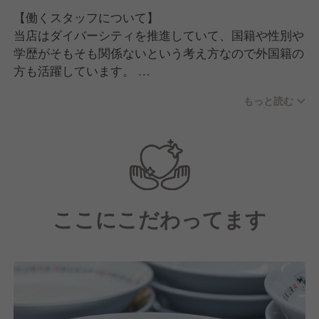
【働くスタッフについて】
当店はダイバーシティを推進していて、国籍や性別や
学歴がそもそも関係ないという考え方なので外国籍の
方も活躍しています。
もっと読む
経験層でいうとラーメン業態やチェーン業態の方だけ
ではなく、レストランやホテルなど違う飲食業態出身
の方も多いです。
そのほか飲食完全未経験として、アパレルや全く違う
業界出身の方が多いのも特徴の一つといえます。
ここにこだわってます
また、キャスト(店舗で勤務する社員さん)やパート・
アルバイトさんを含めてお話しすると、女性比率が全
体の６割となっています。
女性比率が高いのはラーメン業界でいうと珍しいかも
しれませんが、店長やマネージャーとして活躍してい
る方も多いです！