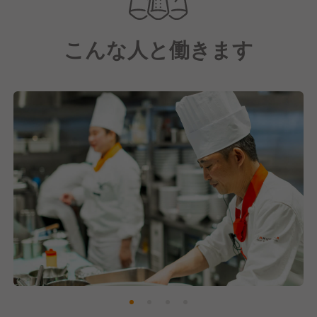
【どうとんぼり神座について】
フレンチレストランのオーナーだった布施氏が開発し
こんな人と働きます
た「誰もが毎日食べたくなる」おいしいラーメン
そして、ラーメン屋の概念を超えた接客とサービスを
提供するラーメン"レストラン"です。
1986年に1号店「道頓堀店」をオープン以来、当ブラ
ンドはおかげさまで神座は多くの方にご支持をいただ
けるブランドとなりました。
当初は関西エリアを中心に店舗展開をしてきました
が、現在は関東エリアや海外にも出店を進めており、
順調に事業拡大をしています！