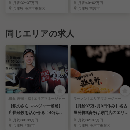
マネージャー募集
力採用＊高給
月収/32~37万円
月収/40~62万円
兵庫県 神戸市東灘区
兵庫県 西宮市
同じエリアの求人
和食, 寿司・鮨 | エリアマネージャー
ラーメン | エリアマネージャー
【銀のさら マネジャー候補】
【月給37万×月9日休み】名古
店長経験を活かせる！40代積
屋発祥‼油そば専門店のエリア
極採用中
マネージャー募集
月収/30~39万円
月収/32~37万円
兵庫県 尼崎市
兵庫県 神戸市東灘区