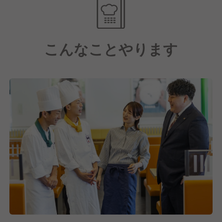
ホテルや航空会社などホスピタリティある企業のよう
な接客・サービスを意識して、普通のラーメン屋さん
を超えた価値を提供していきます。
こんなことやります
【貧困問題解決のために"日本一"を目指す】
おかげさまで「どうとんぼり神座」も関西では知名度
を上げてきてはいますが、全国的にはまだまだこれか
らの段階です。
その中で私たちは"日本一"を目指して、日本全国どこ
にでも神座があるように10年で「700店舗出店」とい
う目標を掲げています。
その背景には、まだまだ解決されていない日本国内の
貧困問題にあります。
それを解決するために、どうとんぼり神座が「どこに
でも」あれば、おなかをすかせた子どもたちのサポー
トを24時間365日、どこの店舗でも行っていきたいと
本気で考えています。