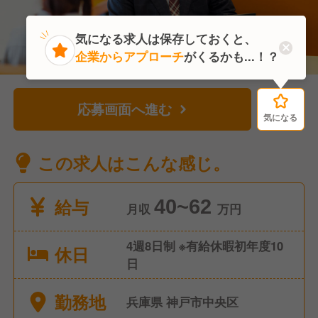
気になる求人は保存しておくと、
企業からアプローチ
がくるかも...！？
応募画面へ進む
気になる
気になる
この求人はこんな感じ。
給与
40~62
月収
万円
4週8日制 ※有給休暇初年度10
休日
日
勤務地
兵庫県 神戸市中央区