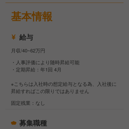
という事態を防ぐことができます。
店舗や会社に対する理解を深めながらエリアマネージ
基本情報
ャーを目指していけることが特徴です。
弊社は「明るく楽しい社会づくりに貢献する」という
給与
企業理念のもと、お客様第一の方針を掲げています。
そのため、お客様の要望に対しては従業員一人一人に
月収/40~62万円
決裁権があります。
お客様の笑顔の為に、共に成長していただける方を募
・人事評価により随時昇給可能
集中です。
・定期昇給：年1回 4月
※こちらは入社時の想定給与となる為、入社後に
昇給すればこの限りではありません
固定残業：なし
募集職種