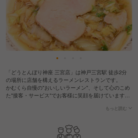
「どうとんぼり神座 三宮店」は神戸三宮駅 徒歩2分
の場所に店舗を構えるラーメンレストランです。
かむくら自慢の"おいしいラーメン"、そして心のこめ
た"接客・サービス"でお客様に笑顔を届けています。
もっと読む
今後も地域の方々に愛されるお店になれるように、ス
タッフ一同頑張ってまいります！