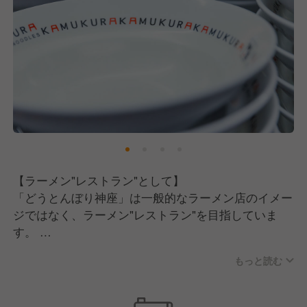
【職場の雰囲気について】
「美味しい食事は清潔な店内から」という方針のも
と、とにかく店内とキッチンは綺麗です。
そのため、働くスタッフも気持ちよく仕事ができるか
と思います。
また、大きな特徴としていえるのが、お客様の要望に
対しては従業員一人一人に決裁権があります。
これは「明るく楽しい社会づくりに貢献する」という
【ラーメン"レストラン"として】
企業理念のもと、お客様第一の方針を掲げている背景
「どうとんぼり神座」は一般的なラーメン店のイメー
があるからです。
ジではなく、ラーメン"レストラン"を目指していま
す。
お客様の笑顔の為に、共に成長していただける方を募
そのために当店では商品力だけではなく、接客・サー
集中です。
もっと読む
ビス力にも力を入れています！
ライバルはラーメン屋さんや飲食店ではありません。