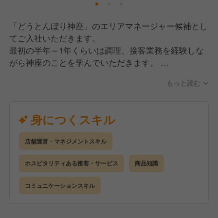
だからこそ私たちは、「明るく楽しい社会づくりに貢
「どうとんぼり神座」のエリアマネージャー候補とし
献する」為に"日本一"のラーメンレストランを目指し
てご入社いただきます。
ています。
最初の半年～1年くらいは調理、接客業務を経験しな
がら神座のことを学んでいただきます。
業務習得後にスタッフの教育、調理業務、売上収支管
もっと読む
理などの店舗運営に関する業務(＝店長業務)にも触れ
ていただきます。
その後、エリアマネージャーとしてご活躍いただくこ
身につくスキル
とを想定しております。
しっかりとした評価制度があり実力が正当に評価され
店舗運営・マネジメントスキル
る環境の為早い昇進も可能ですが、その過程でしっか
りとした教育を受けていただくのでご安心ください。
ホスピタリティある接客・サービス
商品知識
経験を積んでいる方であっても、しっかり初歩から業
コミュニケーションスキル
務をお教えします。
それにより、神座のことがよくわからず不安なまま、