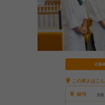
応募
この求人はこん
給与
月収