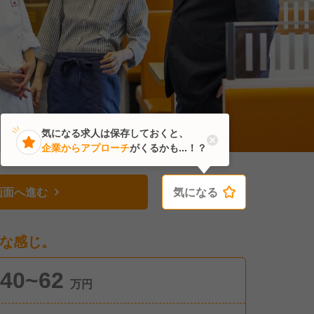
気になる求人は保存しておくと、
企業からアプローチ
がくるかも...！？
画面へ進む
気になる
気になる
な感じ。
40~62
万円