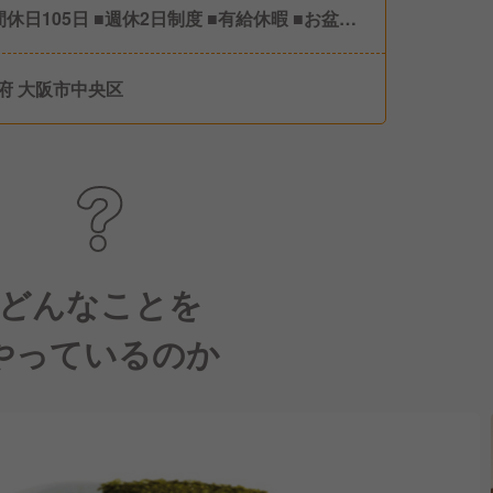
間休日105日 ■週休2日制度 ■有給休暇 ■お盆休
3日間) ■正月休み(3日間) ■育児休暇実績あり
府 大阪市中央区
どんなことを
やっているのか