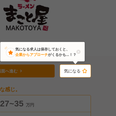
気になる求人は保存しておくと、
企業からアプローチ
がくるかも...！？
画面へ進む
気になる
気になる
な感じ。
27~35
万円