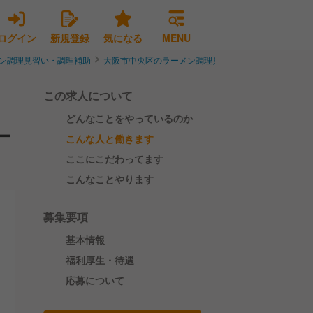
ログイン
新規登録
気になる
MENU
ン調理見習い・調理補助
大阪市中央区のラーメン調理見習い・調理補助
【若
この求人について
どんなことをやっているのか
ー
こんな人と働きます
ここにこだわってます
こんなことやります
募集要項
基本情報
福利厚生・待遇
応募について