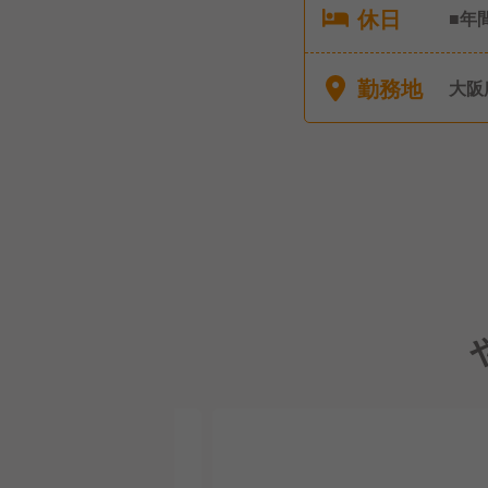
休日
■年
み(
勤務地
大阪