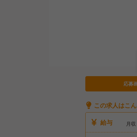
応募
この求人はこん
給与
月収