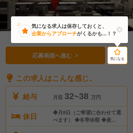
気になる求人は保存しておくと、
企業からアプローチ
がくるかも...！？
応募画面へ進む
気になる
気になる
この求人はこんな感じ。
給与
32~38
月収
万円
◆月8日（ご希望に合わせて選
休日
べます） ◆冬季休暇 ◆産休・
育休休暇 ◆慶弔休暇 ◆特別休