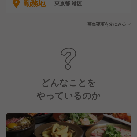
勤務地
暇 ◆有給休暇ほか ※有給利用
東京都 港区
のしやすい環境です！
募集要項を先にみる
どんなことを
やっているのか