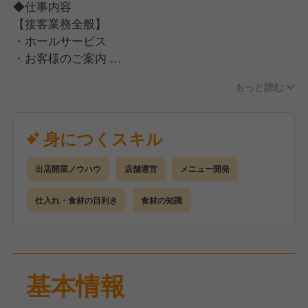
◆仕事内容
ぴったりのお酒30種類以上をラインナップ！
【接客業務全般】
異国の味をたっぷり堪能できます。
・ホールサービス
・お客様のご案内
◎オシャレでネオン輝くモダン空間
・オーダー
ネオンサインが印象的なモダンでカジュアルな雰囲気
もっと読む
・お料理提供
の店内は、
・片付け
女子会からデート、貸切パーティまで幅広く対応可能
・会計など
身につくスキル
です。
まずは実際の現場に出て、店舗運営を把握いただき、
出店開業ノウハウ
店舗運営
メニュー開発
ゆくゆくは店長業務やマネージャー業務などを
積極的にお願いさせていただきたいです！
仕入れ・食材の目利き
食材の知識
基本情報