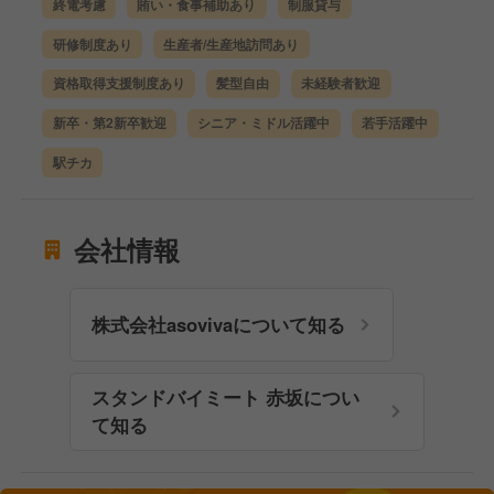
終電考慮
賄い・食事補助あり
制服貸与
研修制度あり
生産者/生産地訪問あり
資格取得支援制度あり
髪型自由
未経験者歓迎
新卒・第2新卒歓迎
シニア・ミドル活躍中
若手活躍中
駅チカ
会社情報
株式会社asovivaについて知る
スタンドバイミート 赤坂につい
て知る