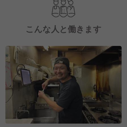
『私たちが大切にしている想い・・・』
●飲食店で働く人の待遇を良くしたい!!!
こんな人と働きます
⇒頑張る従業員にはお給与でしっかり還元
●より積極的に、より主体的に、アイデア溢れる取り
組みを
⇒店舗改善は大歓迎！あなたの意見を積極的に反映し
てください
●いずれ他社へと転職しても活かせるスキルが身につ
く環境
⇒ビジネスの基礎用語やマーケティング、財務知識な
ど
他社では学べないスキルや知識習得の機会を創出し続
けています