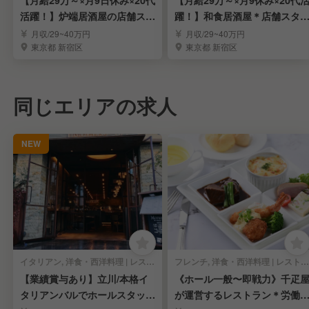
【月給29万～×月9日休み×20代
【月給29万～×月9休み×20代
活躍！】炉端居酒屋の店舗スタ
躍！】和食居酒屋＊店舗スタ
ッフ募集！
フ募集！
月収/29~40万円
月収/29~40万円
東京都 新宿区
東京都 新宿区
同じエリアの求人
NEW
イタリアン, 洋食・西洋料理 | レストランサービス・ホールスタッフ
フレンチ, 洋食・西洋料理 | レストランサービス・ホールスタッフ
【業績賞与あり】立川/本格イ
《ホール一般〜即戦力》千疋
タリアンバルでホールスタッフ
が運営するレストラン＊労働