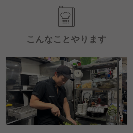
◎圧倒的な高待遇！しっかり稼げる環境☆
◎成長できるチャンスが豊富！正当な評価制度☆
◎自由な社風で働きやすさ抜群☆
こんなことやります
◆『スタンドバイミート 赤坂』のオススメポイント
◎こだわりの黒毛和牛のサムギョプサル
A5ランクの極上和牛を5部位以上使用！
自分好みの焼き加減で楽しめる至福の時間。
野菜やキムチなどと一緒に味わう、
贅沢でボリューム満点の一品です。
◎本場の味！アジアン屋台料理
タイ、ベトナム、韓国など、アジア各国の人気料理を
豊富にご用意。
さらに、「セルフ式飲み放題」では、サムギョプサ
ル、エスニック料理に