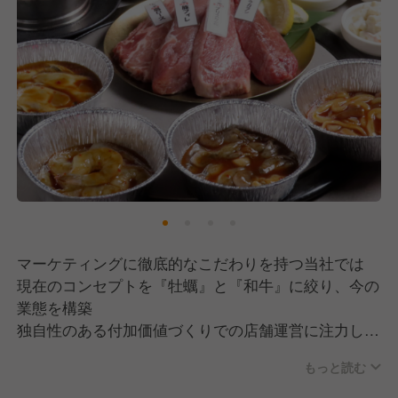
マーケティングに徹底的なこだわりを持つ当社では
現在のコンセプトを『牡蠣』と『和牛』に絞り、今の
業態を構築
独自性のある付加価値づくりでの店舗運営に注力して
います！
もっと読む
◆◆◆株式会社asovivaが選ばれる秘密３選◆◆◆