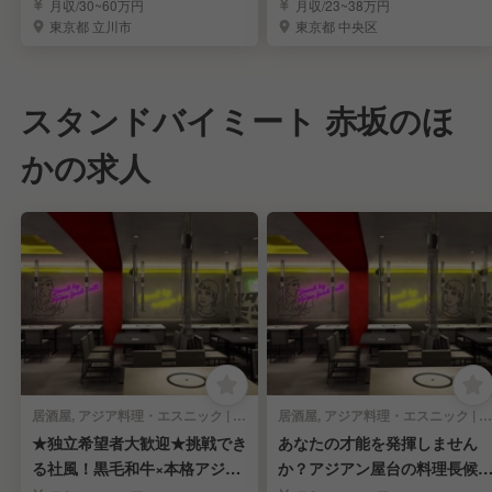
を募集！
境安定＊賞与年3回
月収/30~60万円
月収/23~38万円
東京都 立川市
東京都 中央区
スタンドバイミート 赤坂のほ
かの求人
居酒屋, アジア料理・エスニック | 店長・店長候補
居酒屋, アジア料理・エスニック | 料理長・料理長候補
★独立希望者大歓迎★挑戦でき
あなたの才能を発揮しません
る社風！黒毛和牛×本格アジア
か？アジアン屋台の料理長候