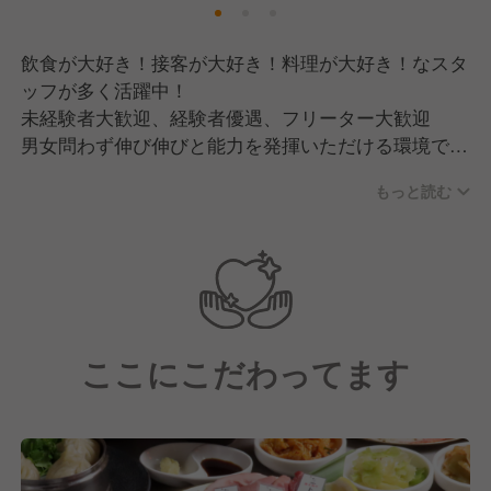
【運営店舗一覧】
・赤坂元気(仮)
飲食が大好き！接客が大好き！料理が大好き！なスタ
・Crab Shrimp and Oyster
ッフが多く活躍中！
（クラブ シュリンプ アンド オイスター）
未経験者大歓迎、経験者優遇、フリーター大歓迎
・牡蠣と和牛の奴隷
男女問わず伸び伸びと能力を発揮いただける環境で
・大衆サカバ 牡蠣る。
す。
・スタンドバイミート 赤坂
もっと読む
飲食現場だけでなく、店舗の流行らせ方
業界内での勝ち抜き方など、幅広いスキルや知識も
身につけていただける環境は、当社ならでは
意欲的に取り組める仲間を大歓迎いたします！！！
ここにこだわってます