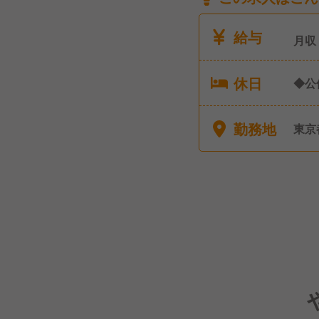
給与
月収
休日
◆公
り 
勤務地
東京