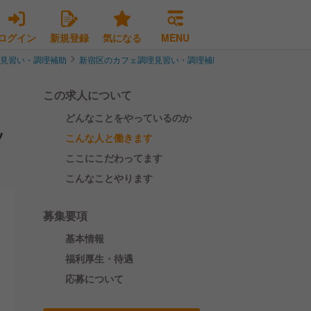
ログイン
新規登録
気になる
MENU
理見習い・調理補助
新宿区のカフェ調理見習い・調理補助
【新宿エリア求人＊
この求人について
どんなことをやっているのか
ッ
こんな人と働きます
ここにこだわってます
こんなことやります
募集要項
基本情報
福利厚生・待遇
応募について