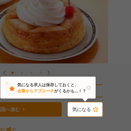
気になる求人は保存しておくと、
直近2人がこの求人を検討中
企業からアプローチ
がくるかも...！？
画面へ進む
気になる
気になる
な感じ。