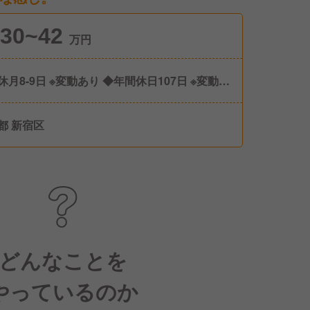
30~42
万円
休月8-9日 ※変動あり ◆年間休日107日 ※変動あ
◆有給休暇 ◆産休/育休 ◆介護休暇
都 新宿区
どんなことを
やっているのか