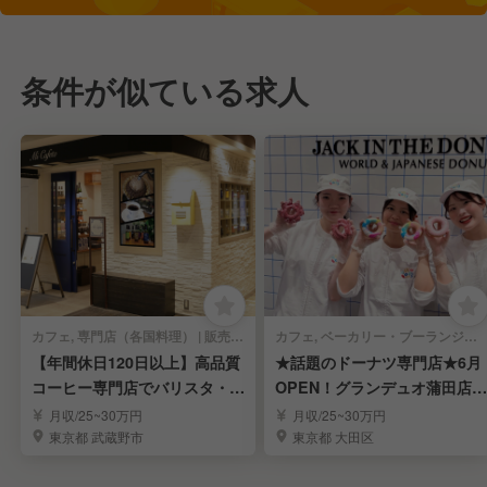
条件が似ている求人
カフェ, 専門店（各国料理） | 販売スタッフ
カフェ, ベーカリー・ブーランジェリー | 販売スタッフ
【年間休日120日以上】高品質
★話題のドーナツ専門店★6月
コーヒー専門店でバリスタ・ス
OPEN！グランデュオ蒲田店ス
タッフを募集
タッフ募集
月収/25~30万円
月収/25~30万円
東京都 武蔵野市
東京都 大田区