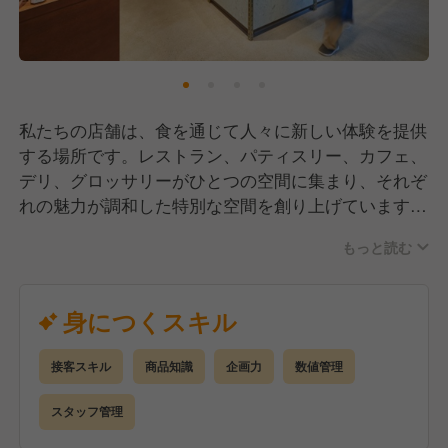
私たちの店舗は、食を通じて人々に新しい体験を提供
する場所です。レストラン、パティスリー、カフェ、
デリ、グロッサリーがひとつの空間に集まり、それぞ
れの魅力が調和した特別な空間を創り上げています。
私たちが大切にしているコンセプトは「つながりを、
もっと読む
味わう」。食を通じてお客様に感動を与え、心温まる
ひとときを提供しています。
身につくスキル
特に、1階のグロッサリー売り場では、厳選されたデ
リ、洋菓子、食雑貨など、日々の暮らしをより豊かに
接客スキル
商品知識
企画力
数値管理
する商品を取り揃えています。ここはただの売り場で
はなく、お客様に新しい発見や感動をもたらす場所。
スタッフ管理
店舗運営に携わることで、この特別な体験を多くのお