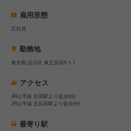
チームのパフォーマンス向上のために、スタッフの指
導やサポート。
雇用形態
③売上・業績管理
月次の売上データを分析し、店舗運営の改善に繋げる
正社員
ための戦略を選定。
④在庫管理・発注業務
商品の在庫管理や発注業務を通じて、商品供給がスム
勤務地
ーズに行われるよう管理。
⑤お客様対応
東京都 品川区 東五反田5-1-1
高い接客品質を保ち、スタッフが自信を持ってお客様
と接するためにサポート。
アクセス
JR山手線 目黒駅より徒歩8分
JR山手線 五反田駅より徒歩9分
最寄り駅