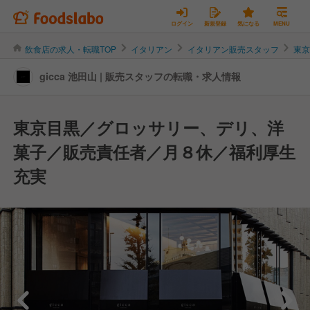
ログイン
新規登録
気になる
MENU
飲食店の求人・転職TOP
イタリアン
イタリアン販売スタッフ
東
gicca 池田山 | 販売スタッフの転職・求人情報
東京目黒／グロッサリー、デリ、洋
菓子／販売責任者／月８休／福利厚生
充実