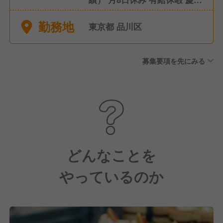
休暇 産休・育休制度 夏季休暇
勤務地
（5日） 年末年始休暇（5日）
東京都 品川区
特別休暇
募集要項を先にみる
どんなことを
やっているのか