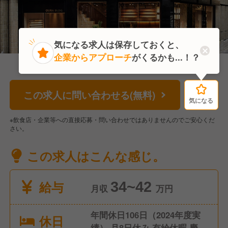
気になる求人は保存しておくと、
企業からアプローチ
がくるかも...！？
この求人に問い合わせる(無料)
気になる
気になる
※飲食店・企業等への直接応募・問い合わせではありませんのでご安心くだ
さい。
この求人はこんな感じ。
給与
34~42
月収
万円
年間休日106日（2024年度実
休日
績） 月8日休み 有給休暇 慶弔