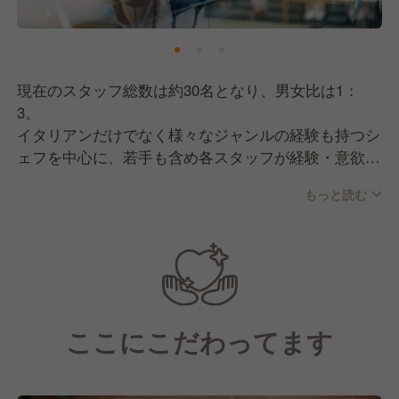
現在のスタッフ総数は約30名となり、男女比は1：
3。
イタリアンだけでなく様々なジャンルの経験も持つシ
ェフを中心に、若手も含め各スタッフが経験・意欲を
活かして活躍中！
もっと読む
アルバイト、契約社員からスタートし、社員登用され
ている社員も多数！
幅広く携わりたい・レベルアップしたい方にはおすす
め！
あなたが培ってきたご経験を活かし存分に発揮してく
ださい！
ここにこだわってます