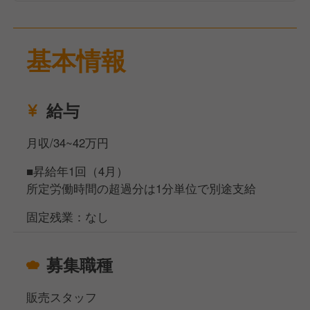
客様に届けていくことができます。
基本情報
主にグロッサリー売り場での接客・販売業務をお任せ
します。
販売責任者として、店舗の運営をリードしていただ
給与
き、売り場の全体管理とスタッフのマネジメントを担
っていただいます。商品の取り扱いや陳列から、スタ
月収/34~42万円
ッフの指導・教育、売上管理、そして商品発注に至る
まで、幅広い業務を担当します。売り場をより良くす
■昇給年1回（4月）
るためにあなたのアイデアや工夫を活かし、スタッフ
所定労働時間の超過分は1分単位で別途支給
と一緒にお店の成長をサポートしてください。
固定残業：なし
【主な業務内容】
①売り場全体の管理
募集職種
商品の品揃え、陳列、ディスプレイの管理、店舗の雰
囲気作り。
販売スタッフ
②スタッフの指導・教育