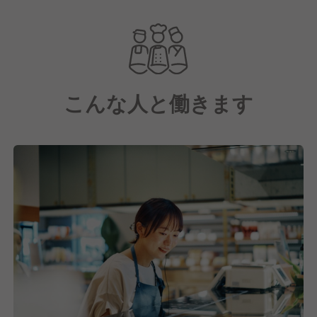
寧な手仕事を施しています。食材の本来の魅力を最大
限に引き出し、味覚だけでなく五感全体で楽しめるよ
うなイタリアンを提供しております。
愛情込めて作り上げた料理と心温まるおもてなしを通
こんな人と働きます
じて、giccaならではの特別な食の体験をお届けして
います。