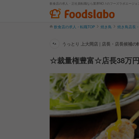
飲食店の求人・正社員転職なら業界NO.1のフーズラボエージェ
飲食店の求人・転職TOP
焼き鳥
焼き鳥店長
うっとり 上大岡店 | 店長・店長候補
☆裁量権豊富☆店長38万