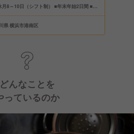
休月8～10日（シフト制） ■年末年始2日間 ■夏
3日間 ■有給休暇 ※年間休日112日
川県 横浜市港南区
どんなことを
やっているのか