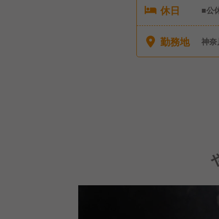
休日
■公
休み
勤務地
神奈