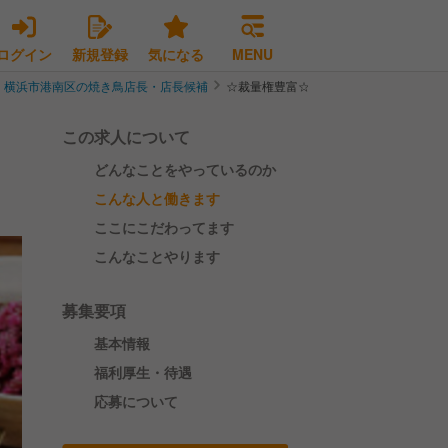
ログイン
新規登録
気になる
MENU
横浜市港南区の焼き鳥店長・店長候補
☆裁量権豊富☆店長38万円～/上大岡に
この求人について
どんなことをやっているのか
こんな人と働きます
ここにこだわってます
こんなことやります
募集要項
基本情報
福利厚生・待遇
応募について