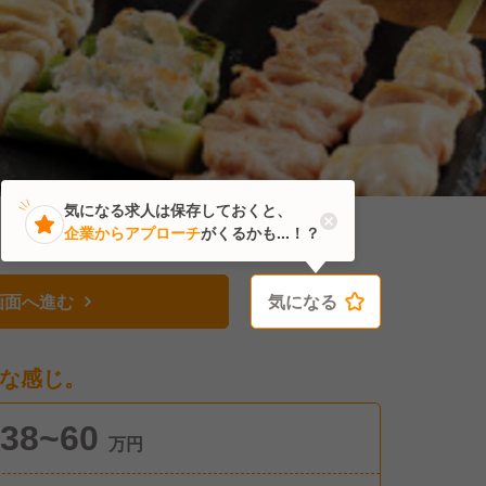
気になる求人は保存しておくと、
企業からアプローチ
がくるかも...！？
画面へ進む
気になる
気になる
な感じ。
38~60
万円