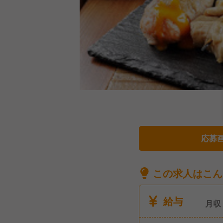
応募
この求人はこん
給与
月収