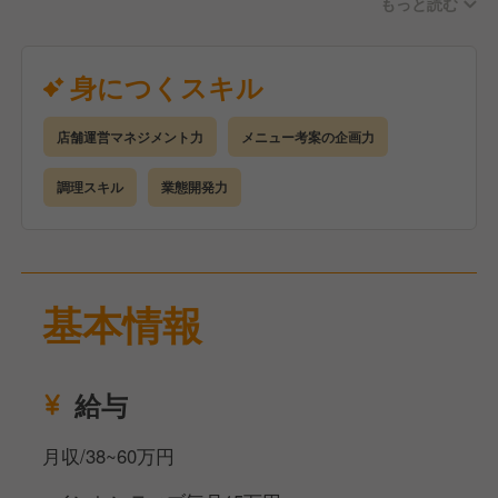
もっと読む
ますよ。スタッフをまとめ、お店を引っ張っていくリ
ーダーとなって活躍してください。
身につくスキル
店舗運営マネジメント力
メニュー考案の企画力
調理スキル
業態開発力
基本情報
給与
月収/38~60万円