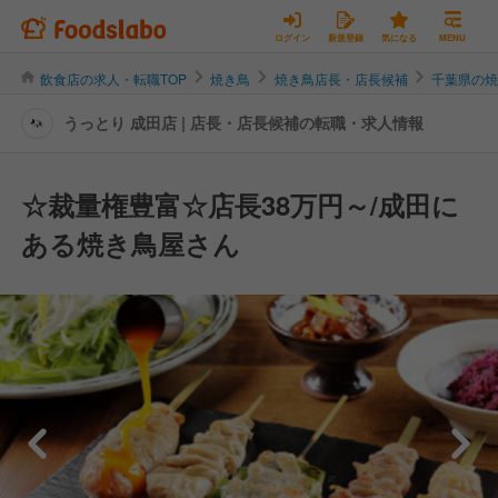
ログイン
新規登録
気になる
MENU
飲食店の求人・転職TOP
焼き鳥
焼き鳥店長・店長候補
千葉県の
うっとり 成田店 | 店長・店長候補の転職・求人情報
☆裁量権豊富☆店長38万円～/成田に
ある焼き鳥屋さん