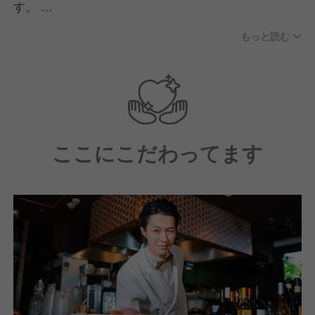
す。
料理技術が高いだけでは、そらでは活躍できません。
もっと読む
人として、思考や行動を共に高めていける環境があり
ます。
ここにこだわってます