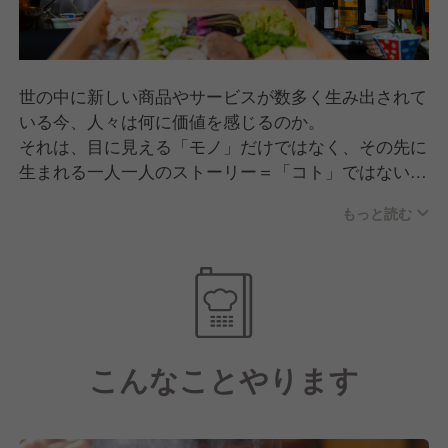
世の中に新しい商品やサービスが数多く生み出されて
いる今、人々は何に価値を感じるのか。
それは、目に見える「モノ」だけではなく、その先に
生まれる一人一人のストーリー＝「コト」ではない
か。
もっと読む
私たちそらグループは「楽しい」と感じる体験を通し
て人々の生活スタイルに新たな刺激を提供する事
「Fun style＆Place」を実現します。
こんなことやります