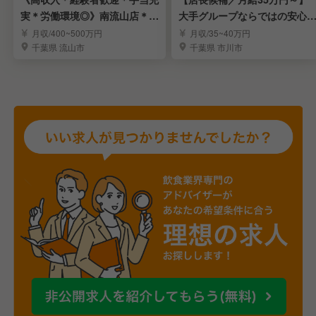
実＊労働環境◎》南流山店＊ラ
大手グループならではの安心
ーメン店長候補募集
境で長く活躍
月収/400~500万円
月収/35~40万円
千葉県 流山市
千葉県 市川市