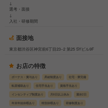
↓
選考・面接
↓
入社・研修期間
面接地
東京都渋谷区神宮前6丁目23−2 第25 SYビル9F
お店の特徴
ボーナス・賞与あり
昇給制度あり
社宅・寮完備
転居補助あり
住宅手当あり
資格手当あり
インセンティブ制度あり
月8日以上休み
週休2日
年末年始休暇あり
特別休暇あり
研修制度あり