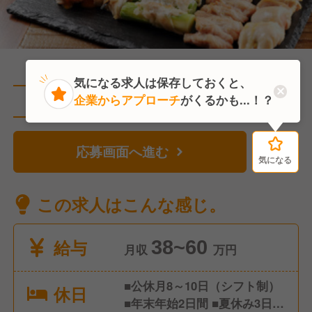
気になる求人は保存しておくと、
企業からアプローチ
がくるかも...！？
直近1人がこの求人を検討中
応募画面へ進む
気になる
気になる
この求人はこんな感じ。
給与
38~60
月収
万円
■公休月8～10日（シフト制）
休日
■年末年始2日間 ■夏休み3日間