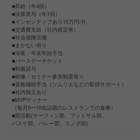
■昇給（年4回）
■決算賞与（年1回）
■インセンティブあり15万円/月
■交通費支給（社内規定有）
■社会保険完備
■まかない有り
■深夜・年末年始手当
■バースデーチケット
■制服貸与
■研修・セミナー参加制度有り
■資格補助手当（ソムリエなどの取得サポート）
■社内独立あり
■MVPディナー
（毎月5〜10名話題のレストランでの食事）
■部活動(サーフィン部、フットサル部、
バスケ部、バレー部、スノボ部)