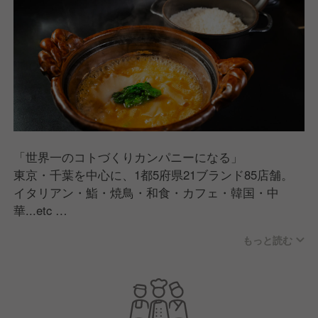
「世界一のコトづくりカンパニーになる」
東京・千葉を中心に、1都5府県21ブランド85店舗。
イタリアン・鮨・焼鳥・和食・カフェ・韓国・中
華...etc
1店舗1店舗コンセプトをしっかりと組み上げ、世の中
もっと読む
にワクワクする楽しさを提供できる店舗を生み出して
います。