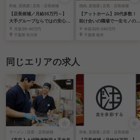
和食, 居酒屋 | 店長・店長候補
焼肉, 居酒屋 | 店長・店長候補
【店長候補／月給35万円～】
【アットホーム】20代多数！
大手グループならではの安心環
助け合いの職場で一生モノの
境で長く活躍
営ノウハウを学ぶ！
月収/35~40万円
年収/320~540万円
千葉県 市川市
千葉県 柏市
同じエリアの求人
ラーメン | 店長・店長候補
和食, 居酒屋 | 店長・店長候補
《高収入＊経験者歓迎＊手当充
【店長候補／月給35万円～】