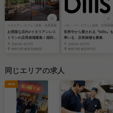
イタリアン, カフェ | 店長・店長候補
バル・バー, カフェ | 店長・店長候補
お洒落な店内♪イタリアンレス
世界中から愛される『bills』
トランの店長候補募集！福利厚
率いる、店長候補を募集
生充実◎
月収/29~42万円
月収/33~42万円
神奈川県 横浜市都筑区
神奈川県 横浜市中区
同じエリアの求人
NEW