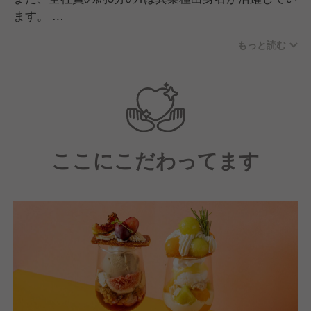
ます。
もっと読む
思いやりのあるメンバーばかりなので、困ったときも
自然とフォローし合える環境！
新しく入社される方も、安心してスタートできる職場
づくりを心がけています。
また、街づくりが好きなメンバーが集まり、それぞれ
ここにこだわってます
の街が持つ文化や歴史を大切にしながら、上質な空間
づくりに情熱を注いでいます。