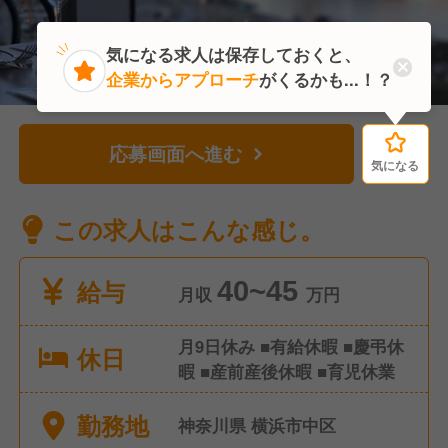
気になる求人は保存しておくと、
企業からアプローチ
がくるかも...！？
応募画面へ進む
気になる
気になる
この求人はこんな感じ。
給与
40~45
月収
万円
月9日休み ■有給休暇 ■慶弔休
休日
暇 ■産前産後休暇 ■育児休業
勤務地
神奈川県 横浜市中区