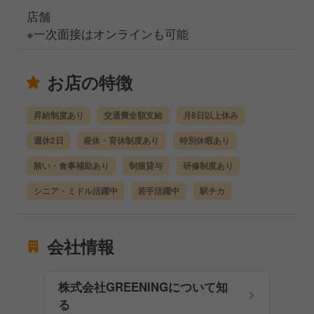
店舗
※一次面接はオンラインも可能
お店の特徴
昇給制度あり
交通費全額支給
月8日以上休み
週休2日
産休・育休制度あり
特別休暇あり
賄い・食事補助あり
制服貸与
研修制度あり
シニア・ミドル活躍中
若手活躍中
駅チカ
会社情報
株式会社GREENINGについて知
る