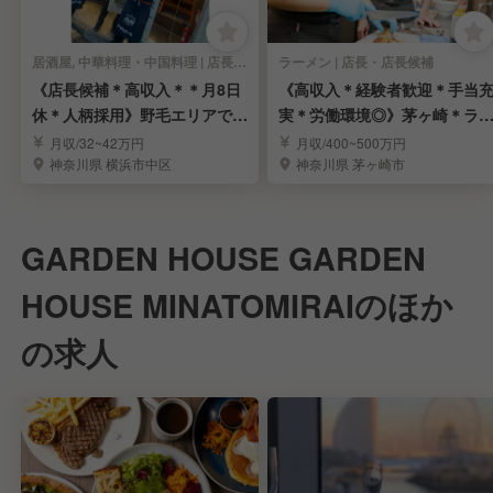
居酒屋, 中華料理・中国料理 | 店長・店長候補
ラーメン | 店長・店長候補
《店長候補＊高収入＊＊月8日
《高収入＊経験者歓迎＊手当
休＊人柄採用》野毛エリアで根
実＊労働環境◎》茅ヶ崎＊ラ
付く人気の大衆酒場
メンの店長候補募集
月収/32~42万円
月収/400~500万円
神奈川県 横浜市中区
神奈川県 茅ヶ崎市
GARDEN HOUSE GARDEN
HOUSE MINATOMIRAIのほか
の求人