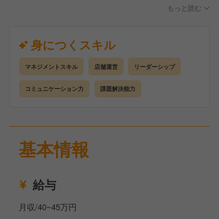
もっと読む
＜こんな方は大歓迎です！＞
・向上心を持ち、課題解決に意欲的な方
身につくスキル
・幅広い知識と経験を積みたい方
・将来独立を目指している方
マネジメントスキル
店舗運営
リーダーシップ
コミュニケーション力
課題解決能力
基本情報
給与
月収/40~45万円