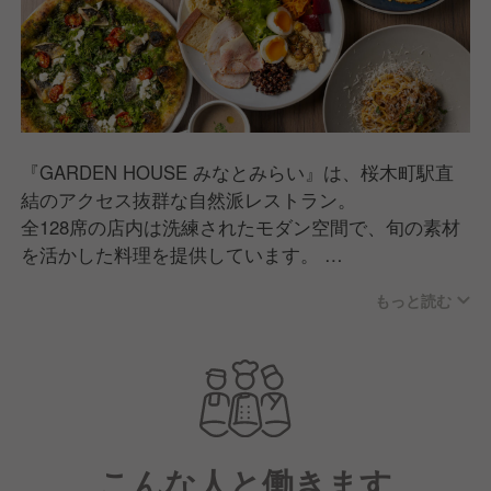
『GARDEN HOUSE みなとみらい』は、桜木町駅直
結のアクセス抜群な自然派レストラン。
全128席の店内は洗練されたモダン空間で、旬の素材
を活かした料理を提供しています。
もっと読む
ノルウェーサーモンのカルパッチョや鎌倉ソーセージ
の盛り合わせなど、こだわりの食材を使用したメニュ
ーを展開！
""SEASON INSPIRED & FINE CRAFTS""をコンセプト
に、四季折々の日本の食材と、生産者の顔が見える食
材選びを大切にしています。
こんな人と働きます