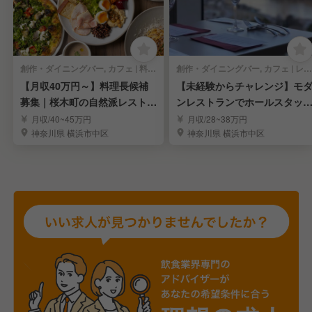
創作・ダイニングバー, カフェ | 料理長・料理長候補
創作・ダイニングバー, カフェ | レストランサービス・ホールスタッフ
【月収40万円～】料理長候補
【未経験からチャレンジ】モ
募集｜桜木町の自然派レストラ
ンレストランでホールスタッ
ン｜月9日休み
募集/月9日休み
月収/40~45万円
月収/28~38万円
神奈川県 横浜市中区
神奈川県 横浜市中区